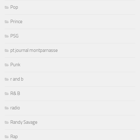
Pop
Prince
PSG
pt journal montparnasse
Punk
r and b
R& B
radio
Randy Savage
Rap