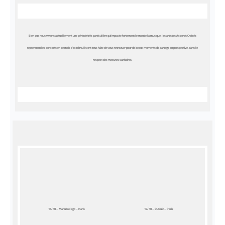
Bien que nous vivions actuellement une période très particulière qui impacte fortement le monde la musique, les artistes Accords Croisés
reprennent les concerts en ce mois d’octobre. Ils ont tous hâte de vous retrouver pour de beaux moments de partage en perspective, dans le
respect des mesures sanitaires.
15/10 – Manu Delago – Paris
17/10 – DuOuD – Paris