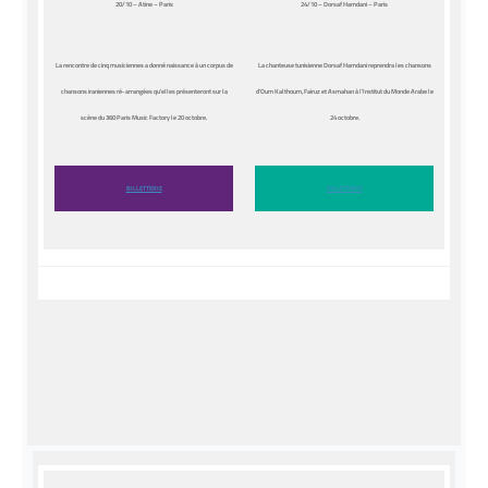
20/10 – Atine – Paris
24/10 – Dorsaf Hamdani – Paris
La rencontre de cinq musiciennes a donné naissance à un corpus de
La chanteuse tunisienne Dorsaf Hamdani reprendra les chansons
chansons iraniennes ré-arrangées qu’elles présenteront sur la
d’Oum Kalthoum, Fairuz et Asmahan à l’Institut du Monde Arabe le
scène du 360 Paris Music Factory le 20 octobre.
24 octobre.
BILLETTERIE
BILLETTERIE