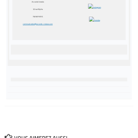
Accords Croisés
32 rue Myrha
75018 PARIS
communication@accords-croises.
com