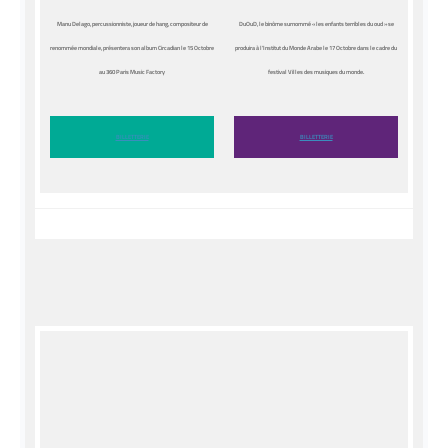
Manu Delago, percussionniste, joueur de hang, compositeur de
DuOuD, le binôme surnommé « les enfants terribles du oud » se
renommée mondiale, présentera son album Circadian le 15 Octobre
produira à l’Institut du Monde Arabe le 17 Octobre dans le cadre du
au 360 Paris Music Factory
festival Villes des musiques du monde.
BILLETTERIE
BILLETTERIE