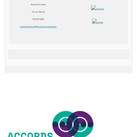
Accords Croisés
32 rue Myrha
75018 PARIS
communication@accords-croises.
com