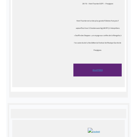
29/10 – Henri Tournier & EPI – Perpignan
Henri Tournier est un des plus grands flûtistes français d’
aujourd’hui. Avec E. Dandarvaanchig (dit EPI), il interprètera
« Souffle des Steppes », un voyage aux confins de la Mongolie, à
l’occasion du de la 34e édition du Festival de Musique Sacrée de
Perpignan.
BILLETTERIE