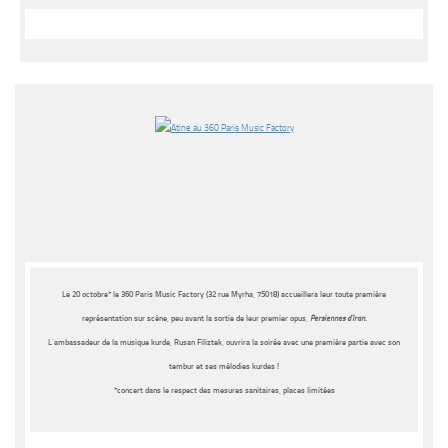
Le 20 octobre* le 360 Paris Music Factory (32 rue Myrha, 75018) accueillera leur toute première
représentation sur scène, peu avant la sortie de leur premier opus,
Persiennes d’Iran
.
L’ambassadeur de la musique kurde, Rusan Filiztek, ouvrira la soirée avec une première partie avec son
tembur et ses mélodies kurdes !
*concert dans le respect des mesures sanitaires, places limitées