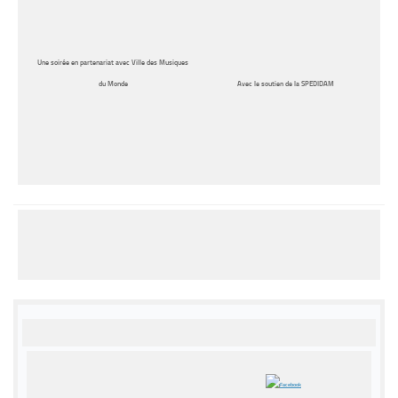
Une soirée en partenariat avec Ville des Musiques
du Monde
Avec le soutien de la SPEDIDAM