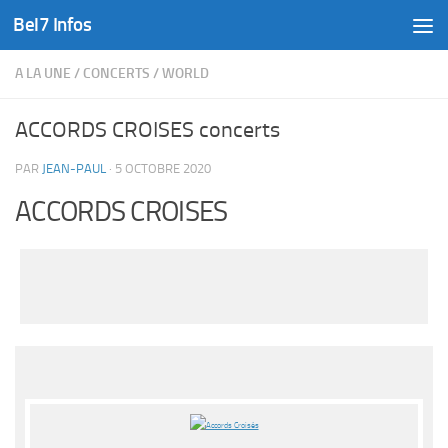
Bel7 Infos
Skip to content
A LA UNE
/
CONCERTS
/
WORLD
ACCORDS CROISES concerts
PAR
JEAN-PAUL
·
5 OCTOBRE 2020
ACCORDS CROISES