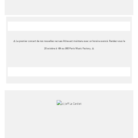
⚠️ Le premier concert de nos nouvelles recrues Atine est maintenu avec un horaire avancé. Rendez-vous le
20 octobre à
18h
au 360 Paris Music Factory. ⚠️