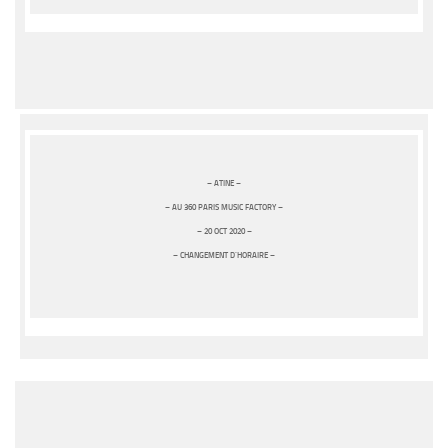
– ATINE –
– AU 360 PARIS MUSIC FACTORY –
– 20 OCT 2020 –
– CHANGEMENT D’HORAIRE –