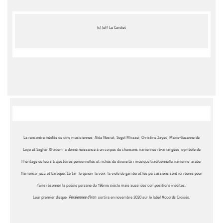
(c) Jeff Le Cardiet
La rencontre inédite de cinq musiciennes, Aïda Nosrat, Sogol Mirzaei, Christine Zayed, Marie-Suzanne de
Loye et Saghar Khadem, a donné naissance à un corpus de chansons iraniennes ré-arrangées, symbole de
l’héritage de leurs trajectoires personnelles et riches de diversité : musique traditionnelle iranienne, arabe,
flamenco, jazz et baroque. Le tar, le qanun, la voix, la viole de gambe et les percussions sont ici réunis pour
faire résonner la poésie persane du 19ème siècle mais aussi des compositions inédites.
Leur premier disque,
Persiennes d’Iran
, sortira en novembre 2020 sur le label Accords Croisés.