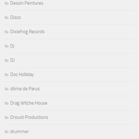
Dessin Peintures
Disco
Dixiefrog Records
Dj
DJ
Doc Holliday
dôme de Parus
Drag Witche House
Drouot Productions
drummer