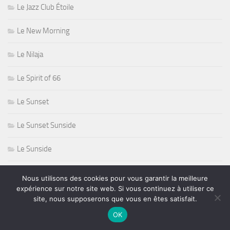
Le Jazz Club Étoile
Le New Morning
Le Nilaja
Le Spirit of 66
Le Sunset
Le Sunset Sunside
Le Sunside
Le Triton
Nous utilisons des cookies pour vous garantir la meilleure
expérience sur notre site web. Si vous continuez à utiliser ce
Lenny White
site, nous supposerons que vous en êtes satisfait.
OK
Lenny Wolf