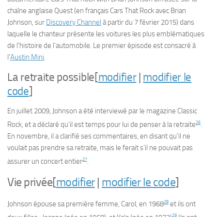
chaîne anglaise Quest (en français
Cars That Rock avec Brian
Johnson
, sur
Discovery Channel
à partir du 7 février 2015) dans
laquelle le chanteur présente les voitures les plus emblématiques
de l’histoire de l’automobile. Le premier épisode est consacré à
l’
Austin Mini
.
La retraite possible
[
modifier
|
modifier le
code
]
En juillet 2009, Johnson a été interviewé par le magazine
Classic
26
Rock
, et a déclaré qu’il est temps pour lui de penser à la retraite
.
En novembre, il a clarifié ses commentaires, en disant qu’il ne
voulait pas prendre sa retraite, mais le ferait s’il ne pouvait pas
27
assurer un concert entier
.
Vie privée
[
modifier
|
modifier le code
]
28
Johnson épouse sa première femme, Carol, en 1968
et ils ont
29