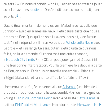
ce gars ? ». On nous répondit : « oh lui, il est en bas en train de jouer
au billard avec les
roadies
« . On s’est dit, bon, au moins il sait jouer
8
au billard
».
Quand Brian monta finalement les voir, Malcolm se rappelle que
Johnson « avait les larmes aux yeux. Il était aussi triste que nous à
propos de Bon. Quoi qu’il en soit, lui avons-nous dit, « on fait un
test ? » et il répondit : « Il m’arrive de jouer
Whole Lotta Rosie
avec
Geordie », et il se lança. Ce gars, putain, c’était juste ce qu’il nous
fallait, on lui a demandé s’il connaissait une autre chanson,
«
Nutbush City Limits
? », « OK, on peut jouer ça », et là aussi il fit
une très bonne interprétation. Pour la première fois depuis la perte
de Bon, on a souri. Et depuis on travaille ensemble ». Brian fut
er
intégré à la bande, et l’annonce officielle fut faite le
1
avril.
Une semaine après, Brian s’envolait aux
Bahamas
(une idée de la
production, pour des raisons fiscales semble-t-il) où il rejoignit les
Young au
studios Compass Point
, avec le bassiste
Cliff Williams
, le
8
batteur
Phil Rudd
et
Mutt Lange
, le producteur de
Highway to Hell
.