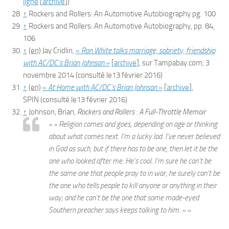
ligne
[
archive
]
)
↑
Rockers and Rollers: An Automotive Autobiography
pg. 100
↑
Rockers and Rollers: An Automotive Autobiography
, pp. 84,
106
↑
(en)
Jay Cridlin,
«
Ron White talks marriage, sobriety, friendship
with AC/DC’s Brian Johnson
»
[
archive
]
, sur
Tampabay.com
,
3
novembre 2014
(consulté le
13 février 2016
)
↑
(en)
«
At Home with AC/DC’s Brian Johnson
»
[
archive
]
,
SPIN
(consulté le
13 février 2016
)
↑
Johnson, Brian,
Rockers and Rollers : A Full-Throttle Memoir
« « Religion comes and goes, depending on age or thinking
about what comes next. I’m a lucky lad. I’ve never believed
in God as such, but if there has to be one, then let it be the
one who looked after me. He’s cool. I’m sure he can’t be
the same one that people pray to in war; he surely can’t be
the one who tells people to kill anyone or anything in their
way; and he can’t be the one that some made-eyed
Southern preacher says keeps talking to him. » »