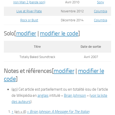
Iron Man 2 (bande son)
Avril 2010
Sony
Live at River Plate
Novembre 2012
Columbia
Rock or Bust
Décembre 2014
Columbia
Solo
[
modifier
|
modifier le code
]
Titre
Date de sortie
Totally Baked Soundtrack
Avril 2007
Notes et références
[
modifier
|
modifier le
code
]
(en)
Cet article est partiellement ou en totalité issu de l’article
de Wikipédia en
anglais
intitulé
«
Brian Johnson
»
(
voir la liste
des auteurs
)
.
↑
(en + it)
«
Brian Johnson: A Message For The Italian