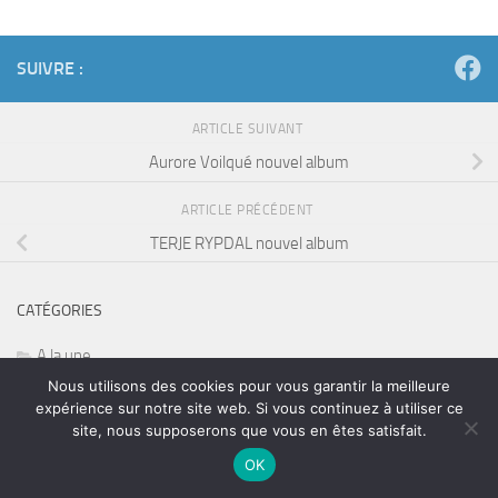
SUIVRE :
ARTICLE SUIVANT
Aurore Voilqué nouvel album
ARTICLE PRÉCÉDENT
TERJE RYPDAL nouvel album
CATÉGORIES
A la une
Nous utilisons des cookies pour vous garantir la meilleure
AC/DC
expérience sur notre site web. Si vous continuez à utiliser ce
site, nous supposerons que vous en êtes satisfait.
accordeoniste
OK