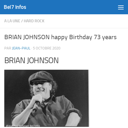
Bel7 Infos
Skip to content
A LA UNE
/
HARD ROCK
BRIAN JOHNSON happy Birthday 73 years
PAR
JEAN-PAUL
·
5 OCTOBRE 2020
BRIAN JOHNSON