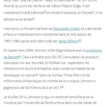
deux filles : Joanne (née en 1968), et Kala (née en 1973)
Ils ont
divorcé au cours de l’écriture de l’album
Razors Edge
. Il est
30
31
maintenant marié à Brenda
et réside à Sarasota, en Floride
. Il se
32
déclare aussi athée
.
Il est aussi un fervent partisan de
Newcastle United
, et a demandé
à faire un investissement substantiel dans le club autour de
33
1981/1982 après avoir été invité par
Jackie Milburn
.
En septembre 2009, Johnson a été diagnostiqué avec le
syndrome
34
de Barrett
. Cela a entraîné pour AC/DC l’annulation de plusieurs
spectacles sur leur tournée 2010
Black Ice ;
cependant, les
médecins ont réussi à empêcher avec succès la maladie de se
34
développer en cancer
. Selon
le Sunday Times
Rich List de
millionnaires britanniques du monde de la musique, Johnson a
35
gagné plus de 50 millions de £ en 2011
.
Le 9 juillet 2014, Johnson a reçu un doctorat honorifique de la
musique par l’Université de Northumbria dans sa ville natale de