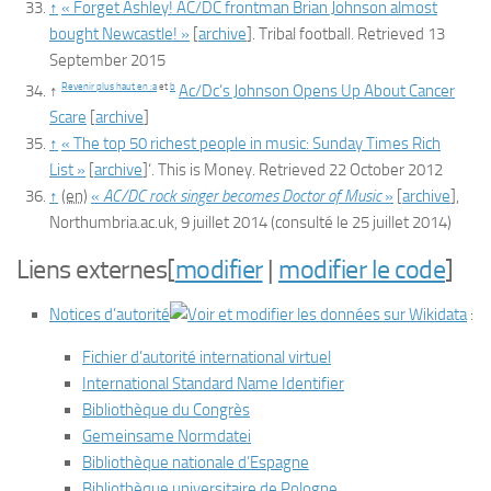
↑
« Forget Ashley! AC/DC frontman Brian Johnson almost
bought Newcastle! »
[
archive
]
. Tribal football. Retrieved 13
September 2015
Revenir plus haut en :
a
et
b
↑
Ac/Dc’s Johnson Opens Up About Cancer
Scare
[
archive
]
↑
« The top 50 richest people in music: Sunday Times Rich
List »
[
archive
]
‘. This is Money. Retrieved 22 October 2012
↑
(en)
«
AC/DC rock singer becomes Doctor of Music
»
[
archive
]
,
Northumbria.ac.uk,
9 juillet 2014
(consulté le
25 juillet 2014
)
Liens externes
[
modifier
|
modifier le code
]
Notices d’autorité
:
Fichier d’autorité international virtuel
International Standard Name Identifier
Bibliothèque du Congrès
Gemeinsame Normdatei
Bibliothèque nationale d’Espagne
Bibliothèque universitaire de Pologne