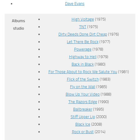
Dave Evans
High Voltage
(1975)
Albums
TNT
(1975)
studio
Dirty Deeds Done Dirt Cheap
(1976)
Let There Be Rock
(1977)
Powerage
(1978)
Highway to Hell
(1979)
Back in Black
(1980)
For Those About to Rock We Salute You
(1981)
Flick of the Switch
(1983)
Fly on the Wall
(1985)
Blow Up Your Video
(1988)
The Razors Edge
(1990)
Ballbreaker
(1995)
Stiff Upper Lip
(2000)
Black Ice
(2008)
Rock or Bust
(2014)