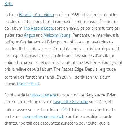
Bells
.
L’album
Blow Up Your Video
, sorti en 1988, fut le dernier dont les
paroles des chansons furent composées par Johnson. À compter
de l’album
The Razors Edge
, sorti en 1990, les paroliers furent les
guitaristes
Angus
and
Malcolm Young
. Pendant une interview à la
radio, un fan demanda à Brian pourquoi il ne composait plus de
paroles. Il rit et dit : « Je suis à court de mots », puis il expliqua qu’il
ne supportait plus la pression de fournir les paroles d’un album
entier de chansons ; et qu’il était content que les frères Young aient
pris la relève depuis l’album
The Razors Edge
. Depuis, le groupe
e
continua de fonctionner ainsi. En 2014, il sortit son
16
album
studio,
Rock or Bust
.
Symbole de la
classe ouvrière
dans le nord de l’Angleterre, Brian
Johnson porte toujours une
casquette Gavroche
sur scène, et
10
,
11
même assez souvent en dehors
. Il lui arrive aussi parfois de
porter des
casquettes de baseball
. Son frère a expliqué que le
chanteur portait des casquettes sur scène pour éviter que la