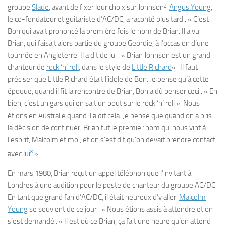
7
groupe
Slade
, avant de fixer leur choix sur Johnson
.
Angus Young
,
le co-fondateur et guitariste d’AC/DC, a raconté plus tard : « C’est
Bon qui avait prononcé la première fois le nom de Brian. Il a vu
Brian, qui faisait alors partie du groupe Geordie, à l’occasion d’une
tournée en Angleterre. Il a dit de lui : « Brian Johnson est un grand
chanteur de
rock ‘n’ roll
, dans le style de
Little Richard
« . Il faut
préciser que Little Richard était l’idole de Bon. Je pense qu’à cette
époque, quand il fit la rencontre de Brian, Bon a dû penser ceci : « Eh
bien, c’est un gars qui en sait un bout sur le rock ‘n’ roll ». Nous
étions en Australie quand il a dit cela. Je pense que quand on a pris
la décision de continuer, Brian fut le premier nom qui nous vint à
l’esprit, Malcolm et moi, et on s’est dit qu’on devait prendre contact
8
avec lui
».
En mars 1980, Brian reçut un appel téléphonique l’invitant à
Londres à une audition pour le poste de chanteur du groupe AC/DC.
En tant que grand fan d’AC/DC, il était heureux d’y aller.
Malcolm
Young
se souvient de ce jour : « Nous étions assis à attendre et on
s’est demandé : « Il est où ce Brian, ça fait une heure qu’on attend