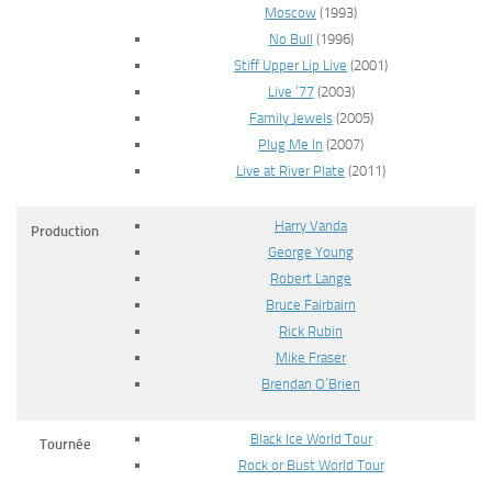
Moscow
(1993)
No Bull
(1996)
Stiff Upper Lip Live
(2001)
Live ’77
(2003)
Family Jewels
(2005)
Plug Me In
(2007)
Live at River Plate
(2011)
Harry Vanda
Production
George Young
Robert Lange
Bruce Fairbairn
Rick Rubin
Mike Fraser
Brendan O’Brien
Black Ice World Tour
Tournée
Rock or Bust World Tour