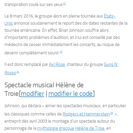
12
transpiration coule sur ses yeux
.
Le 8 mars 2016, le groupe alors en pleine tournée aux
États-
Unis
annonce soudainement le report des dix dates restantes de la
tournée américaine. En effet, Brian Johnson souffre alors
d’importants problèmes d’audition, et il lui est conseillé par des
médecins de cesser immédiatement les concerts, au risque de
13
devenir complètement sourd
.
Il est donc remplacé par
Axl Rose
, chanteur du groupe
Guns N’
14
Roses
.
Spectacle musical
Hélène de
Troie
[
modifier
|
modifier le code
]
Johnson, qui déclara « aimer les spectacles musicaux, en particulier
15
les classiques comme celles de
Rodgers et Hammerstein
»,
entreprit dès avril 2003 le montage d’un spectacle autour du
personnage de la
mythologie grecque
Hélène de Troie
, en