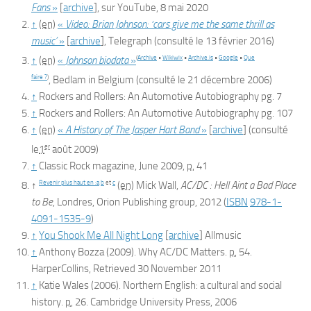
Fans
»
[
archive
]
, sur
YouTube
,
8 mai 2020
↑
(en)
«
Video: Brian Johnson: ‘cars give me the same thrill as
music’
»
[
archive
]
, Telegraph
(consulté le
13 février 2016
)
(
Archive
•
Wikiwix
•
Archive.is
•
Google
•
Que
↑
(en)
«
Johnson biodata
»
faire ?
)
,
Bedlam in Belgium
(consulté le
21 décembre 2006
)
↑
Rockers and Rollers: An Automotive Autobiography
pg. 7
↑
Rockers and Rollers: An Automotive Autobiography
pg. 107
↑
(en)
«
A History of The Jasper Hart Band
»
[
archive
]
(consulté
er
le
1
août 2009
)
↑
Classic Rock
magazine, June 2009,
p.
41
Revenir plus haut en :
a
b
et
c
↑
(en)
Mick
Wall
,
AC/DC : Hell Aint a Bad Place
to Be
, Londres, Orion Publishing group,
2012
(
ISBN
978-1-
4091-1535-9
)
↑
You Shook Me All Night Long
[
archive
]
Allmusic
↑
Anthony Bozza (2009). Why AC/DC Matters.
p.
54
.
HarperCollins, Retrieved 30 November 2011
↑
Katie Wales (2006).
Northern English: a cultural and social
history
.
p.
26
. Cambridge University Press, 2006