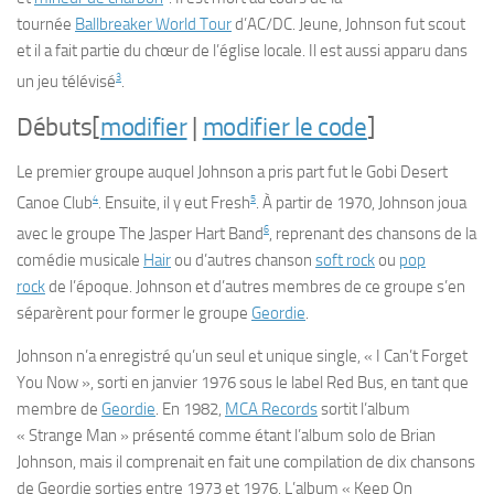
tournée
Ballbreaker World Tour
d’AC/DC. Jeune, Johnson fut scout
et il a fait partie du chœur de l’église locale. Il est aussi apparu dans
3
un jeu télévisé
.
Débuts
[
modifier
|
modifier le code
]
Le premier groupe auquel Johnson a pris part fut le Gobi Desert
4
5
Canoe Club
. Ensuite, il y eut Fresh
. À partir de 1970, Johnson joua
6
avec le groupe The Jasper Hart Band
, reprenant des chansons de la
comédie musicale
Hair
ou d’autres chanson
soft rock
ou
pop
rock
de l’époque. Johnson et d’autres membres de ce groupe s’en
séparèrent pour former le groupe
Geordie
.
Johnson n’a enregistré qu’un seul et unique single, « I Can’t Forget
You Now », sorti en janvier 1976 sous le label Red Bus, en tant que
membre de
Geordie
. En 1982,
MCA Records
sortit l’album
« Strange Man » présenté comme étant l’album solo de Brian
Johnson, mais il comprenait en fait une compilation de dix chansons
de Geordie sorties entre 1973 et 1976. L’album « Keep On