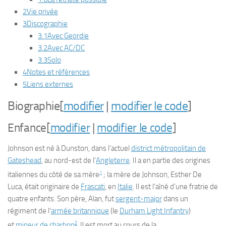
2
Vie privée
3
Discographie
3.1
Avec Geordie
3.2
Avec AC/DC
3.3
Solo
4
Notes et références
5
Liens externes
Biographie
[
modifier
|
modifier le code
]
Enfance
[
modifier
|
modifier le code
]
Johnson est né à Dunston, dans l’actuel
district métropolitain de
Gateshead
, au nord-est de l’
Angleterre
. Il a en partie des origines
1
italiennes du côté de sa mère
; la mère de Johnson, Esther De
Luca, était originaire de
Frascati
, en
Italie
. Il est l’aîné d’une fratrie de
quatre enfants. Son père, Alan, fut
sergent-major
dans un
régiment de l’
armée britannique
(le
Durham Light Infantry
)
2
et
mineur de charbon
. Il est mort au cours de la