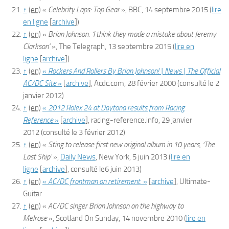
↑
(en)
«
Celebrity Laps: Top Gear
»
,
BBC
,‎
14 septembre 2015
(
lire
en ligne
[
archive
]
)
↑
(en)
«
Brian Johnson: ‘I think they made a mistake about Jeremy
Clarkson’
»
,
The Telegraph
,‎
13 septembre 2015
(
lire en
ligne
[
archive
]
)
↑
(en)
«
Rockers And Rollers By Brian Johnson! | News | The Official
AC/DC Site
»
[
archive
]
, Acdc.com,
28 février 2000
(consulté le
2
janvier 2012
)
↑
(en)
«
2012 Rolex 24 at Daytona results from Racing
Reference
»
[
archive
]
, racing-reference.info,
29 janvier
2012
(consulté le
3 février 2012
)
↑
(en)
«
Sting to release first new original album in 10 years, ‘The
Last Ship’
»
,
Daily News
, New York,‎
5 juin 2013
(
lire en
ligne
[
archive
]
, consulté le
6 juin 2013
)
↑
(en)
«
AC/DC frontman on retirement.
»
[
archive
]
,
Ultimate-
Guitar
↑
(en)
«
AC/DC singer Brian Johnson on the highway to
Melrose
»
,
Scotland On Sunday
,‎
14 novembre 2010
(
lire en