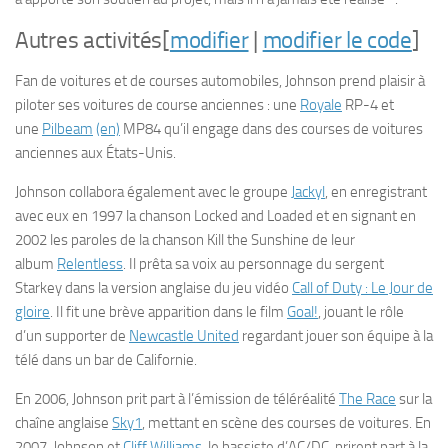
Autres activités
[
modifier
|
modifier le code
]
Fan de voitures et de courses automobiles, Johnson prend plaisir à
piloter ses voitures de course anciennes : une
Royale
RP-4 et
une
Pilbeam
(en)
MP84 qu’il engage dans des courses de voitures
anciennes aux États-Unis.
Johnson collabora également avec le groupe
Jackyl
, en enregistrant
avec eux en 1997 la chanson
Locked and Loaded
et en signant en
2002 les paroles de la chanson
Kill the Sunshine
de leur
album
Relentless
. Il prêta sa voix au personnage du sergent
Starkey dans la version anglaise du jeu vidéo
Call of Duty : Le Jour de
gloire
. Il fit une brève apparition dans le film
Goal!
, jouant le rôle
d’un supporter de
Newcastle United
regardant jouer son équipe à la
télé dans un bar de Californie.
En 2006, Johnson prit part à l’émission de téléréalité
The Race
sur la
chaîne anglaise
Sky1
, mettant en scène des courses de voitures. En
2007, Johnson et
Cliff Williams
, le bassiste d’AC/DC, prirent part à la