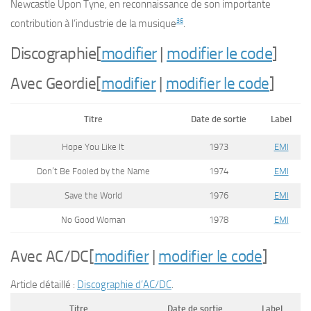
Newcastle Upon Tyne, en reconnaissance de son importante
36
contribution à l’industrie de la musique
.
Discographie
[
modifier
|
modifier le code
]
Avec Geordie
[
modifier
|
modifier le code
]
Titre
Date de sortie
Label
Hope You Like It
1973
EMI
Don’t Be Fooled by the Name
1974
EMI
Save the World
1976
EMI
No Good Woman
1978
EMI
Avec AC/DC
[
modifier
|
modifier le code
]
Article détaillé :
Discographie d’AC/DC
.
Titre
Date de sortie
Label