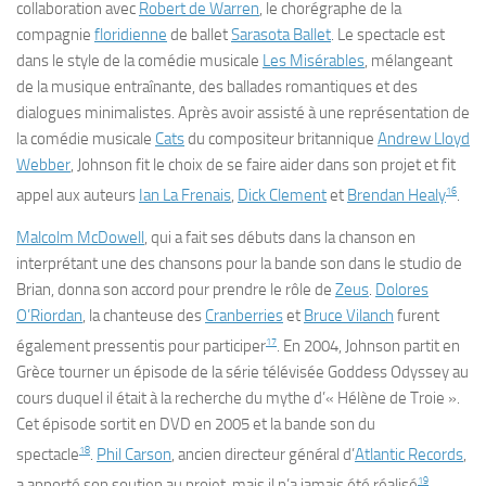
collaboration avec
Robert de Warren
, le chorégraphe de la
compagnie
floridienne
de ballet
Sarasota Ballet
. Le spectacle est
dans le style de la comédie musicale
Les Misérables
, mélangeant
de la musique entraînante, des ballades romantiques et des
dialogues minimalistes. Après avoir assisté à une représentation de
la comédie musicale
Cats
du compositeur britannique
Andrew Lloyd
Webber
, Johnson fit le choix de se faire aider dans son projet et fit
16
appel aux auteurs
Ian La Frenais
,
Dick Clement
et
Brendan Healy
.
Malcolm McDowell
, qui a fait ses débuts dans la chanson en
interprétant une des chansons pour la bande son dans le studio de
Brian, donna son accord pour prendre le rôle de
Zeus
.
Dolores
O’Riordan
, la chanteuse des
Cranberries
et
Bruce Vilanch
furent
17
également pressentis pour participer
. En 2004, Johnson partit en
Grèce tourner un épisode de la série télévisée
Goddess Odyssey
au
cours duquel il était à la recherche du mythe d’« Hélène de Troie ».
Cet épisode sortit en DVD en 2005 et la bande son du
18
spectacle
.
Phil Carson
, ancien directeur général d’
Atlantic Records
,
19
a apporté son soutien au projet, mais il n’a jamais été réalisé
.