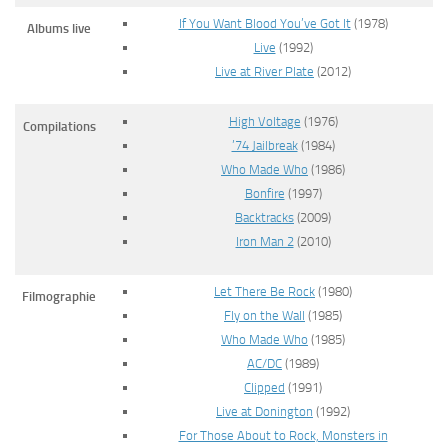
If You Want Blood You’ve Got It
(1978)
Albums live
Live
(1992)
Live at River Plate
(2012)
High Voltage
(1976)
Compilations
’74 Jailbreak
(1984)
Who Made Who
(1986)
Bonfire
(1997)
Backtracks
(2009)
Iron Man 2
(2010)
Let There Be Rock
(1980)
Filmographie
Fly on the Wall
(1985)
Who Made Who
(1985)
AC/DC
(1989)
Clipped
(1991)
Live at Donington
(1992)
For Those About to Rock, Monsters in