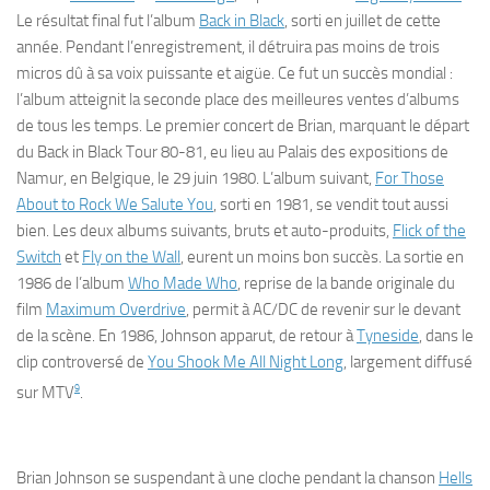
Le résultat final fut l’album
Back in Black
, sorti en juillet de cette
année. Pendant l’enregistrement, il détruira pas moins de trois
micros dû à sa voix puissante et aigüe. Ce fut un succès mondial :
l’album atteignit la seconde place des meilleures ventes d’albums
de tous les temps. Le premier concert de Brian, marquant le départ
du Back in Black Tour 80-81, eu lieu au Palais des expositions de
Namur, en Belgique, le 29 juin 1980. L’album suivant,
For Those
About to Rock We Salute You
, sorti en 1981, se vendit tout aussi
bien. Les deux albums suivants, bruts et auto-produits,
Flick of the
Switch
et
Fly on the Wall
, eurent un moins bon succès. La sortie en
1986 de l’album
Who Made Who
, reprise de la bande originale du
film
Maximum Overdrive
, permit à AC/DC de revenir sur le devant
de la scène. En 1986, Johnson apparut, de retour à
Tyneside
, dans le
clip controversé de
You Shook Me All Night Long
, largement diffusé
9
sur MTV
.
Brian Johnson se suspendant à une cloche pendant la chanson
Hells