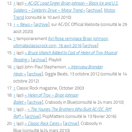
↑
(en)
«
AC/DC Lead Singer Brian Johnson – Black Ice and U.S.
Soldiers – Celebrity Drive – Motor Trend
»
[
archive
]
,
Motor
Trend
(consulté le
10 avril 2010
)
↑
«
News
»
[
archive
]
, sur
AC/DC Official Website
(consulté le
29
août 2020
)
.
↑
temporairement
Axl Rose remplace Brian Johnson,
ultimateclassicrock.com, 16 avril 2016
[
archive
]
↑
(en)
«
Bruce Vilanch Added to Cast of Helen of Troy Musical
Reading
»
[
archive
]
,
Playbill
↑
(en)
John-Paul
Stephenson
,
«
Interview:Brendan
Healy
»
[
archive
]
,
Giggle Beats
,
13 octobre 2012
(consulté le
14
octobre 2012
)
↑
Classic Rock
magazine, October 2003
↑
(en)
«
Helen of Troy – Brian Johnson
Ballet
»
[
archive
]
,
Crabsody in Blue
(consulté le
24 mars 2010
)
↑
(en)
;,
«
The Youngs: The Brothers Who Built AC/DC: Riff
Raff
»
[
archive
]
, PopMatters
(consulté le
13 février 2016
)
↑
(en)
«
Classic Rock Cares
»
[
archive
]
,
Crabsody in
Blue
(consulté le
24 mars 2010
)