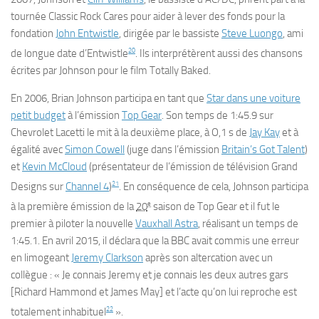
tournée Classic Rock Cares pour aider à lever des fonds pour la
fondation
John Entwistle
, dirigée par le bassiste
Steve Luongo
, ami
20
de longue date d’Entwistle
. Ils interprétèrent aussi des chansons
écrites par Johnson pour le film
Totally Baked
.
En 2006, Brian Johnson participa en tant que
Star dans une voiture
petit budget
à l’émission
Top Gear
. Son temps de 1:45.9 sur
Chevrolet Lacetti le mit à la deuxième place, à O,1 s de
Jay Kay
et à
égalité avec
Simon Cowell
(juge dans l’émission
Britain’s Got Talent
)
et
Kevin McCloud
(présentateur de l’émission de télévision Grand
21
Designs sur
Channel 4
)
. En conséquence de cela, Johnson participa
e
à la première émission de la
20
saison de Top Gear et il fut le
premier à piloter la nouvelle
Vauxhall Astra
, réalisant un temps de
1:45.1. En avril 2015, il déclara que la BBC avait commis une erreur
en limogeant
Jeremy Clarkson
après son altercation avec un
collègue : « Je connais Jeremy et je connais les deux autres gars
[Richard Hammond et James May] et l’acte qu’on lui reproche est
22
totalement inhabituel
».