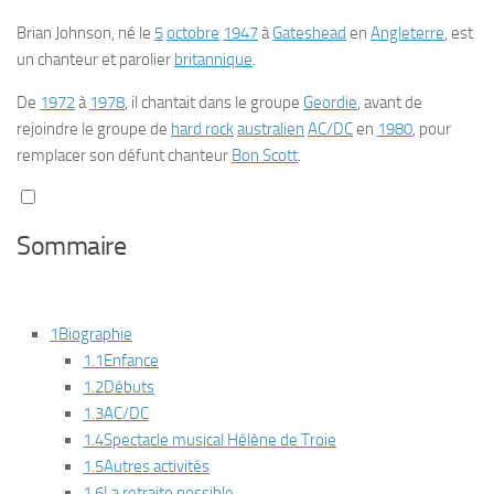
Brian Johnson
, né le
5
octobre
1947
à
Gateshead
en
Angleterre
, est
un chanteur et parolier
britannique
.
De
1972
à
1978
, il chantait dans le groupe
Geordie
, avant de
rejoindre le groupe de
hard rock
australien
AC/DC
en
1980
, pour
remplacer son défunt chanteur
Bon Scott
.
Sommaire
1
Biographie
1.1
Enfance
1.2
Débuts
1.3
AC/DC
1.4
Spectacle musical
Hélène de Troie
1.5
Autres activités
1.6
La retraite possible