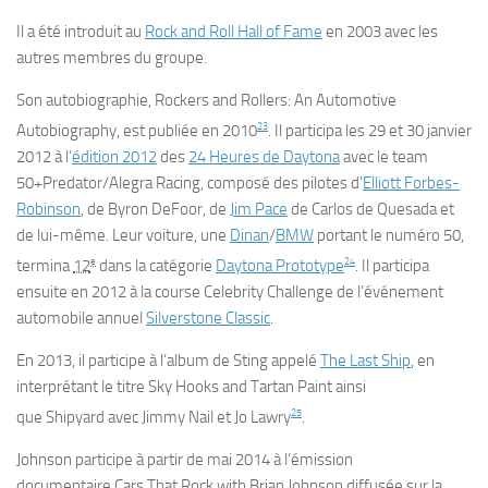
Il a été introduit au
Rock and Roll Hall of Fame
en 2003 avec les
autres membres du groupe.
Son autobiographie,
Rockers and Rollers: An Automotive
23
Autobiography
, est publiée en 2010
. Il participa les 29 et 30 janvier
2012 à l’
édition 2012
des
24 Heures de Daytona
avec le team
50+Predator/Alegra Racing, composé des pilotes d’
Elliott Forbes-
Robinson
, de Byron DeFoor, de
Jim Pace
de Carlos de Quesada et
de lui-même. Leur voiture, une
Dinan
/
BMW
portant le numéro 50,
e
24
termina
12
dans la catégorie
Daytona Prototype
. Il participa
ensuite en 2012 à la course Celebrity Challenge de l’événement
automobile annuel
Silverstone Classic
.
En 2013, il participe à l’album de Sting appelé
The Last Ship
, en
interprétant le titre
Sky Hooks and Tartan Paint
ainsi
25
que
Shipyard
avec Jimmy Nail et Jo Lawry
.
Johnson participe à partir de mai 2014 à l’émission
documentaire
Cars That Rock with Brian Johnson
diffusée sur la