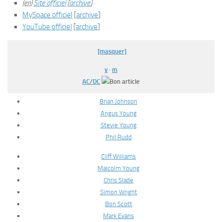
(en)
Site officiel
[
archive
]
MySpace officiel
[
archive
]
YouTube officiel
[
archive
]
[masquer]
v
·
m
AC/DC
Brian Johnson
Angus Young
Stevie Young
Phil Rudd
Cliff Williams
Malcolm Young
Chris Slade
Simon Wright
Bon Scott
Mark Evans