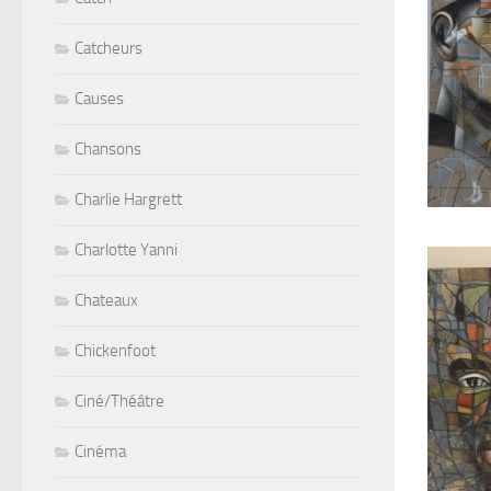
Catcheurs
Causes
Chansons
Charlie Hargrett
Charlotte Yanni
Chateaux
Chickenfoot
Ciné/Théâtre
Cinéma