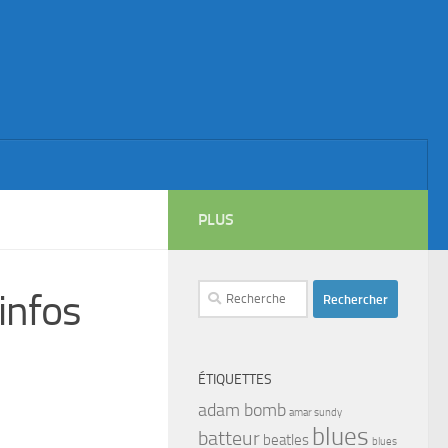
PLUS
Rechercher :
infos
ÉTIQUETTES
adam bomb
amar sundy
blues
batteur
beatles
blues