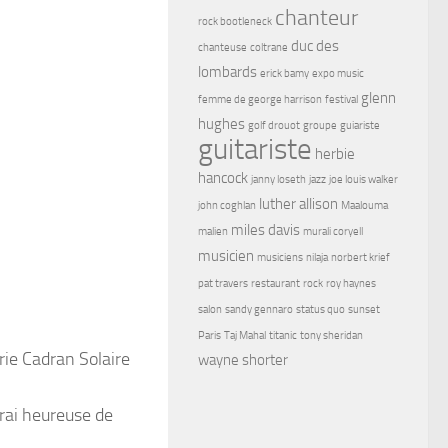
chanteur
rock bootleneck
duc des
chanteuse
coltrane
lombards
erick bamy
expo music
glenn
femme de george harrison
festival
hughes
golf drouot
groupe
guiariste
guitariste
herbie
hancock
janny loseth
jazz
joe louis walker
luther allison
john coghlan
Maalouma
miles davis
malien
murali coryell
musicien
musiciens
nilaja
norbert krief
pat travers
restaurant
rock
roy haynes
salon
sandy gennaro
status quo
sunset
Paris
Taj Mahal
titanic
tony sheridan
rie Cadran Solaire
wayne shorter
erai heureuse de