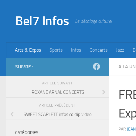
Skip to content
Bel7 Infos
Le décalage culturel
Arts & Expos
Sports
Infos
Concerts
Jazz
B
SUIVRE :
A LA UN
ARTICLE SUIVANT
FRE
ROXANE ARNAL CONCERTS
ARTICLE PRÉCÉDENT
Exp
SWEET SCARLETT infos cd clip video
PAR
JEAN
CATÉGORIES