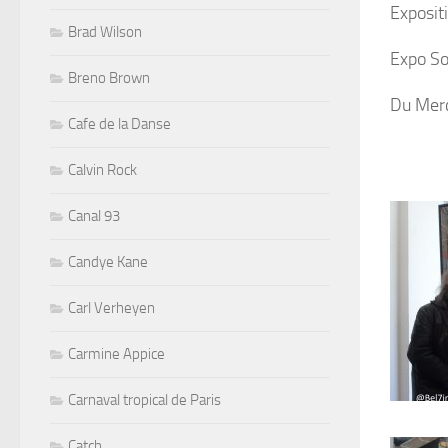
Exposit
Brad Wilson
Expo So
Breno Brown
Du Merc
Cafe de la Danse
Calvin Rock
Canal 93
Candye Kane
Carl Verheyen
Carmine Appice
Carnaval tropical de Paris
Catch