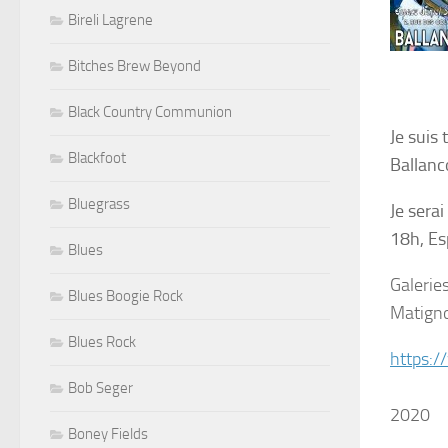
Bireli Lagrene
Bitches Brew Beyond
Black Country Communion
Je suis
Blackfoot
Ballanc
Bluegrass
Je sera
18h, Es
Blues
Galerie
Blues Boogie Rock
Matign
Blues Rock
https:/
Bob Seger
2020
Boney Fields