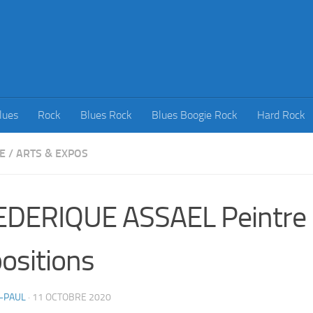
lues
Rock
Blues Rock
Blues Boogie Rock
Hard Rock
E
/
ARTS & EXPOS
DERIQUE ASSAEL Peintre 
ositions
-PAUL
·
11 OCTOBRE 2020