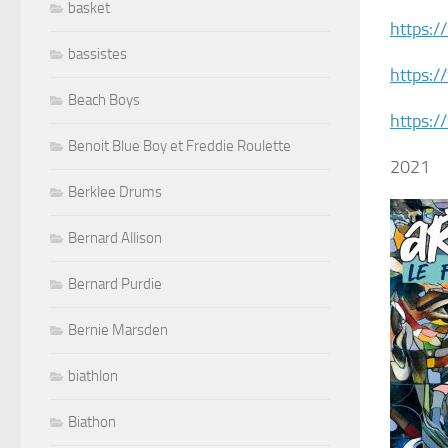
basket
https:/
bassistes
https:/
Beach Boys
https:
Benoit Blue Boy et Freddie Roulette
2021
Berklee Drums
Bernard Allison
Bernard Purdie
Bernie Marsden
biathlon
Biathon