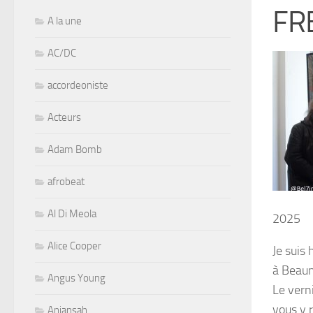
FR
A la une
AC/DC
accordeoniste
Acteurs
Adam Bomb
afrobeat
Al Di Meola
2025
Alice Cooper
Je suis
à Beaun
Angus Young
Le vern
vous y 
Aniansah