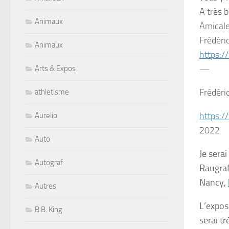
A très b
Animaux
Amical
Frédér
Animaux
https:/
—
Arts & Expos
Frédér
athletisme
https:/
Aurelio
2022
Auto
Je sera
Autograf
Raugraf
Nancy,
Autres
L’exposi
B.B. King
serai tr