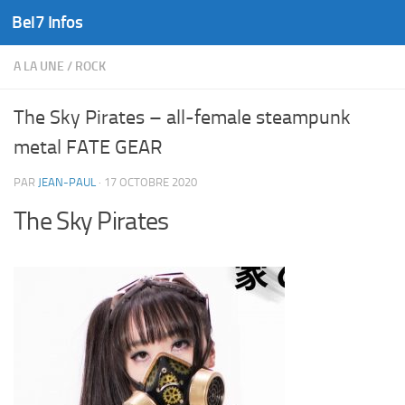
Bel7 Infos
Skip to content
A LA UNE
/
ROCK
The Sky Pirates – all-female steampunk
metal FATE GEAR
PAR
JEAN-PAUL
·
17 OCTOBRE 2020
The Sky Pirates