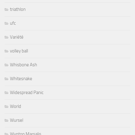
triathlon
ufc
Variété
volley ball
Whisbone Ash
Whitesnake
Widespread Panic
World
Wursel
Wynton Marsalis