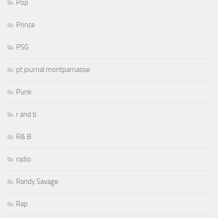
Pop
Prince
PSG
pt journal montparnasse
Punk
r and b
R& B
radio
Randy Savage
Rap