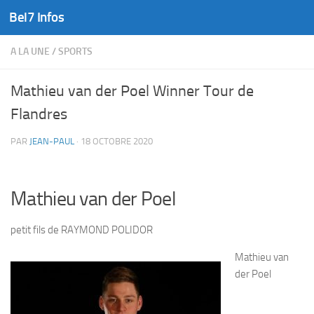
Bel7 Infos
Skip to content
A LA UNE
/
SPORTS
Mathieu van der Poel Winner Tour de
Flandres
PAR
JEAN-PAUL
·
18 OCTOBRE 2020
Mathieu van der Poel
petit fils de RAYMOND POLIDOR
Mathieu van
der Poel