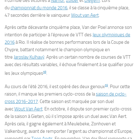
il cumule des victoires à
Namur
,
Zolder
et
Diegem
. Lors
du
championnat du monde 2016
, il se classe à la cinquième place,
47 secondes derrière le vainqueur
Wout van Aert
.
Après cette décevante cinquième place, Van der Poel annonce son
intention de participer à l’épreuve de VTT des
Jeux olympiques de
2016
à Rio. Il réalise de bonnes performances lors de la Coupe de
Chypre, battant notamment le champion olympique en
titre
Jaroslav Kulhavý
. Après un certain nombre de courses de VTT
avec des résultats variables, il échoue finalement à se qualifier pour
58
les Jeux olympiques
.
59
Au cours de l’été 2016, il est opéré des deux genoux
. Pour cette
raison, il manque les premiers cyclo-cross de la
saison de cyclo-
cross 2016-2017
. Cette saison est marquée par son duel
avec
Wout Van Aert
. En octobre, il dispute son premier cyclo-cross
de la saison à Gieten, où il s’impose après un duel avec Van Aert.
Après cela, il gagne également à Meulebeke, Zonhoven et
Valkenburg, avant de remporter l’argent au championnat d’Europe,
remporté par
Toon Aerts
. En novembre, Van der Poel remporte sa