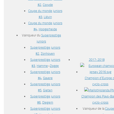
#2
,
Coxyde
Coupe du monde juniors
#3
,
Liévin
Coupe du monde juniors
#4
,
Hoogerheide
Vainqueur du
Superprestige
juniors
Superprestige juniors
#2
,
Zonhoven
2017-2018
Superprestige juniors
#3
,
Hamme
–
Zogge
Superprestige juniors
Champion d’Europe 
#4
,
Gavere
cyclo-cross
Superprestige juniors
#5
,
Gieten
Champion des Pays-Ba
Superprestige juniors
cyclo-cross
#6
,
Diegem
Vainqueur de la
Coupe
Superprestige juniors