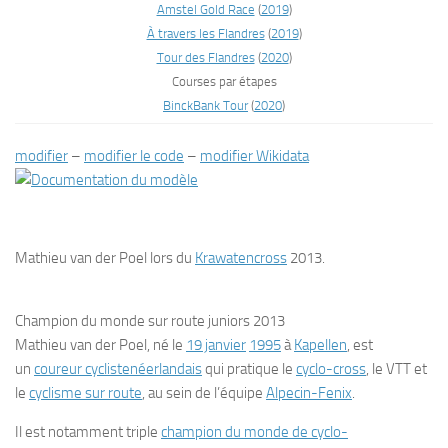
Amstel Gold Race
(
2019
)
À travers les Flandres
(
2019
)
Tour des Flandres
(
2020
)
Courses par étapes
BinckBank Tour
(
2020
)
modifier
–
modifier le code
–
modifier Wikidata
Mathieu van der Poel lors du
Krawatencross
2013.
Champion du monde sur route juniors 2013
Mathieu van der Poel
, né le
19 janvier
1995
à
Kapellen
, est
un
coureur cycliste
néerlandais
qui pratique le
cyclo-cross
, le VTT et
le
cyclisme sur route
, au sein de l’équipe
Alpecin-Fenix
.
Il est notamment triple
champion du monde de cyclo-