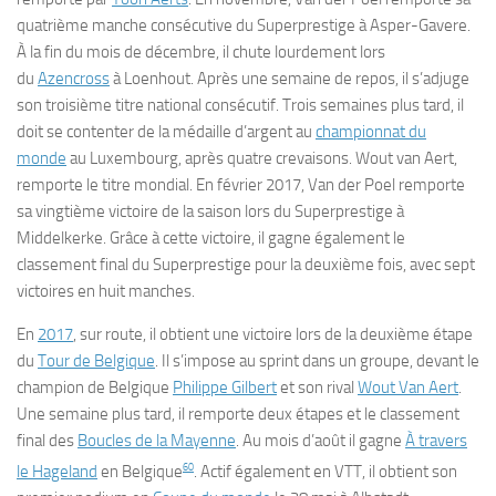
quatrième manche consécutive du Superprestige à Asper-Gavere.
À la fin du mois de décembre, il chute lourdement lors
du
Azencross
à Loenhout. Après une semaine de repos, il s’adjuge
son troisième titre national consécutif. Trois semaines plus tard, il
doit se contenter de la médaille d’argent au
championnat du
monde
au Luxembourg, après quatre crevaisons. Wout van Aert,
remporte le titre mondial. En février 2017, Van der Poel remporte
sa vingtième victoire de la saison lors du Superprestige à
Middelkerke. Grâce à cette victoire, il gagne également le
classement final du Superprestige pour la deuxième fois, avec sept
victoires en huit manches.
En
2017
, sur route, il obtient une victoire lors de la deuxième étape
du
Tour de Belgique
. Il s’impose au sprint dans un groupe, devant le
champion de Belgique
Philippe Gilbert
et son rival
Wout Van Aert
.
Une semaine plus tard, il remporte deux étapes et le classement
final des
Boucles de la Mayenne
. Au mois d’août il gagne
À travers
60
le Hageland
en Belgique
. Actif également en VTT, il obtient son