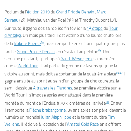
Podium de l’
édition 2019
du
Grand Prix de Denain
:
Marc
e
er
e
Sarreau
(
2
), Mathieu van der Poel (
1
) et Timothy Dupont (
3
).
re
Sur route, il gagne dès sa reprise fin février la
1
étape
du
Tour
d’Antalya
. Un mois plus tard, il est victime d’une lourde chute lors
64
de la
Nokere Koerse
, mais remporte en solitaire quatre jours plus
65
tard le
Grand Prix de Denain
, en résistant au peloton
. Une
semaine plus tard, il participe à
Gand-Wevelgem
, sa première
course
World Tour
. Il fait partie du groupe de favoris qui joue la
66
,
67
victoire au sprint, mais doit se contenter de la quatrième place
. Il
gagne ensuite au sprint au sein d’un groupe de cinq coureurs, la
semi-classique
À travers les Flandres
, sa première victoire sur le
World Tour. Il s’impose après avoir attaqué dans la première
68
montée du mont de l’Enclus, à 70 kilomètres de l’arrivée
. En avril,
il remporte la
Flèche brabançonne
, 34 ans après son père, devant le
numéro un mondial
Julian Alaphilippe
et le tenant du titre
Tim
Wellens
. Il récidive à l’occasion de l’
Amstel Gold Race
en s’offrant