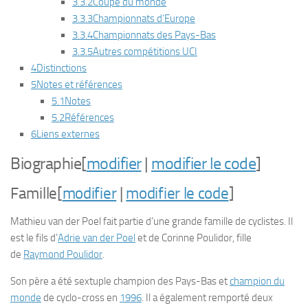
3.3.2
Coupe du monde
3.3.3
Championnats d’Europe
3.3.4
Championnats des Pays-Bas
3.3.5
Autres compétitions UCI
4
Distinctions
5
Notes et références
5.1
Notes
5.2
Références
6
Liens externes
Biographie
[
modifier
|
modifier le code
]
Famille
[
modifier
|
modifier le code
]
Mathieu van der Poel fait partie d’une grande famille de cyclistes. Il
est le fils d’
Adrie van der Poel
et de Corinne Poulidor, fille
de
Raymond Poulidor
.
Son père a été sextuple champion des Pays-Bas et
champion du
monde
de cyclo-cross en
1996
. Il a également remporté deux