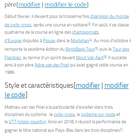
père
[
modifier
|
modifier le code
]
Début février, il devient pour la troisième fois
champion du monde
73
de cyclo-cross
, après une course en solitaire
. Fin août, il se classe
quatrième de la course en ligne des
championnats
74
d’Europe
disputés à
Plouay
dans le
Morbihan
. Au mois d’octobre il
75
remporte la seizième édition du
BinckBank Tour
, puis le
Tour des
76
Flandres
, au terme d’un sprint devant
Wout Van Aert
. Il succède
ainsi à son père
Adrie van der Poel
qui avait gagné cette course en
1986.
Style et caractéristiques
[
modifier
|
modifier
le code
]
Mathieu van der Poel a la particularité d’exceller dans trois
disciplines du cyclisme : le
cyclo-cross
, le
cyclisme sur route
et
le
VTT (cross-country)
. Ainsi en 2018, il réussit la performance de
77
gagner le titre national aux Pays-Bas dans les trois disciplines
.