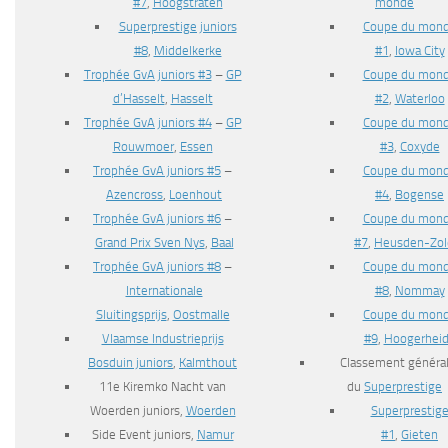
monde
#7
,
Hoogstraten
Coupe du mon
Superprestige juniors
#1
,
Iowa City
#8
,
Middelkerke
Coupe du mon
Trophée GvA juniors #3
–
GP
#2
,
Waterloo
d’Hasselt
,
Hasselt
Coupe du mon
Trophée GvA juniors #4
–
GP
#3
,
Coxyde
Rouwmoer
,
Essen
Coupe du mon
Trophée GvA juniors #5
–
#4
,
Bogense
Azencross
,
Loenhout
Coupe du mon
Trophée GvA juniors #6
–
#7
,
Heusden-Zol
Grand Prix Sven Nys
,
Baal
Coupe du mon
Trophée GvA juniors #8
–
#8
,
Nommay
Internationale
Coupe du mon
Sluitingsprijs
,
Oostmalle
#9
,
Hoogerhei
Vlaamse Industrieprijs
Classement généra
Bosduin juniors
,
Kalmthout
du
Superprestige
11e Kiremko Nacht van
Superprestig
Woerden juniors,
Woerden
#1
,
Gieten
Side Event juniors,
Namur