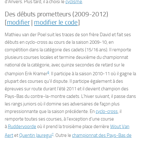
d’Anvers. Plus tard, il a choisi le
cyclisme
.
Des débuts prometteurs (2009-2012)
[
modifier
|
modifier le code
]
Mathieu van der Poel suit les traces de son frère David et fait ses
débuts en cyclo-cross au cours de la saison 2009-10, en
compétition dans la catégorie des cadets (15/16 ans). Il remporte
plusieurs courses locales et termine deuxième du championnat
national de la catégorie, avec quinze secondes de retard sur le
6
champion Erik Kramer
. Il participe à la saison 2010-11 où il gagne la
plupart des courses qu’il dispute. Il participe également à des
épreuves sur route durant l’été 2011 et il devient champion des
Pays-Bas du contre-la-montre cadets. L’hiver suivant, il passe dans
les rangs juniors où il domine ses adversaires de façon plus
impressionnante que la saison précédente. En
cyclo-cross
, il
remporte toutes ses courses, à l’exception d’une course
à
Ruddervoorde
où il prend la troisième place derrière
Wout Van
7
Aert
et
Quentin Jauregui
. Outre le
championnat des Pays-Bas de