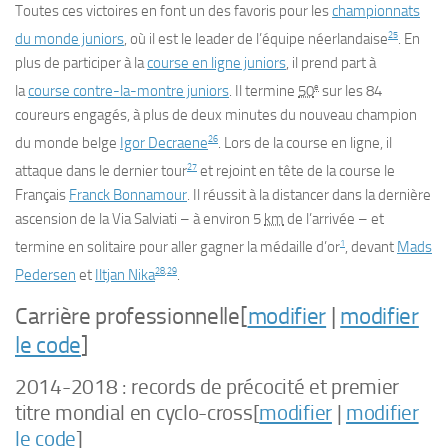
Toutes ces victoires en font un des favoris pour les
championnats
25
du monde juniors
, où il est le leader de l’équipe néerlandaise
. En
plus de participer à la
course en ligne juniors
, il prend part à
e
la
course contre-la-montre juniors
. Il termine
50
sur les 84
coureurs engagés, à plus de deux minutes du nouveau champion
26
du monde belge
Igor Decraene
. Lors de la course en ligne, il
27
attaque dans le dernier tour
et rejoint en tête de la course le
Français
Franck Bonnamour
. Il réussit à la distancer dans la dernière
ascension de la Via Salviati – à environ 5
km
de l’arrivée – et
1
termine en solitaire pour aller gagner la médaille d’or
, devant
Mads
28
,
29
Pedersen
et
Iltjan Nika
.
Carrière professionnelle
[
modifier
|
modifier
le code
]
2014-2018 : records de précocité et premier
titre mondial en cyclo-cross
[
modifier
|
modifier
le code
]