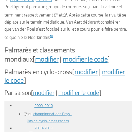
Poel figurent parmi un groupe de coureurs se jouant la victoire et
e
e
terminent respectivement
8
et
9
. Après cette course, la rivalité se
déplace sur le terrain médiatique, Van Aert déclarant considérer
que van der Poel s’est focalisé sur lui et a couru pour le faire perdre,
78
ce que nie le Néerlandais
.
Palmarès et classements
mondiaux
[
modifier
|
modifier le code
]
Palmarès en cyclo-cross
[
modifier
|
modifier
le code
]
Par saison
[
modifier
|
modifier le code
]
2009-2010
e
2
du
championnat des Pays-
Bas de cyclo-cross cadets
2010-2011