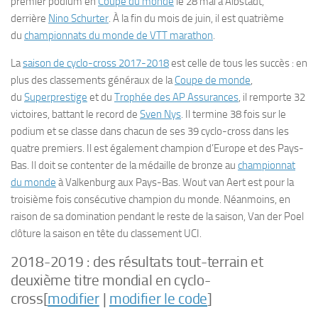
premier podium en
Coupe du monde
le 28 mai à Albstadt,
derrière
Nino Schurter
. À la fin du mois de juin, il est quatrième
du
championnats du monde de VTT marathon
.
La
saison de cyclo-cross 2017-2018
est celle de tous les succès : en
plus des classements généraux de la
Coupe de monde
,
du
Superprestige
et du
Trophée des AP Assurances
, il remporte 32
victoires, battant le record de
Sven Nys
. Il termine 38 fois sur le
podium et se classe dans chacun de ses 39 cyclo-cross dans les
quatre premiers. Il est également champion d’Europe et des Pays-
Bas. Il doit se contenter de la médaille de bronze au
championnat
du monde
à Valkenburg aux Pays-Bas. Wout van Aert est pour la
troisième fois consécutive champion du monde. Néanmoins, en
raison de sa domination pendant le reste de la saison, Van der Poel
clôture la saison en tête du classement UCI.
2018-2019 : des résultats tout-terrain et
deuxième titre mondial en cyclo-
cross
[
modifier
|
modifier le code
]