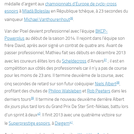
médaille d’argent aux
championnats d’Europe de cyclo-cross
espoirs
à
Mladá Boleslav
en République tchèque, à 23 secondes du
36
vainqueur
Michael Vanthourenhout
.
Van der Poel devient professionnel avec l’équipe
BKCP-
Powerplus
au début de la saison 2014. Il rejoint dans l’équipe son
frère David, après avoir signé un contrat de quatre ans. Avant de
passer professionnel, Mathieu fait ses débuts en décembre 2013
37
avec les coureurs élites lors du
Scheldecross
d’Anvers
; il est en
compétition aux côtés des professionnels car il n’y a pas de course
pour les moins de 23 ans. Il termine deuxième de la course, avec
38
cinq secondes de retard sur son futur coéquipier
Niels Albert
,
profitant des chutes de
Philipp Walsleben
et
Rob Peeters
dans les
39
derniers tours
. Il termine de nouveau deuxième derrière Albert
dix jours plus tard lors du Grand Prix De Ster Sint-Niklaas, battu lors
40
d’un sprint à deux
. Il finit 2013 avec une quatrième victoire sur
41
le
Superprestige espoirs
, à
Diegem
.