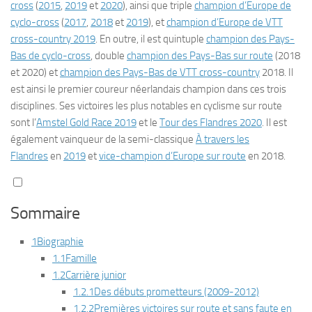
cross
(
2015
,
2019
et
2020
), ainsi que triple
champion d’Europe de
cyclo-cross
(
2017
,
2018
et
2019
), et
champion d’Europe de VTT
cross-country 2019
. En outre, il est quintuple
champion des Pays-
Bas de cyclo-cross
, double
champion des Pays-Bas sur route
(2018
et 2020) et
champion des Pays-Bas de VTT cross-country
2018. Il
est ainsi le premier coureur néerlandais champion dans ces trois
disciplines. Ses victoires les plus notables en cyclisme sur route
sont l’
Amstel Gold Race 2019
et le
Tour des Flandres 2020
. Il est
également vainqueur de la semi-classique
À travers les
Flandres
en
2019
et
vice-champion d’Europe sur route
en 2018.
Sommaire
1
Biographie
1.1
Famille
1.2
Carrière junior
1.2.1
Des débuts prometteurs (2009-2012)
1.2.2
Premières victoires sur route et sans faute en