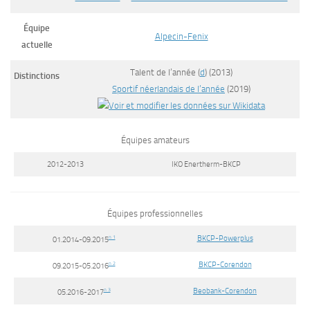
Équipe
Alpecin-Fenix
actuelle
Talent de l’année
(
d
)
(
2013
)
Distinctions
Sportif néerlandais de l’année
(
2019
)
Équipes amateurs
2012-2013
IKO Enertherm-BKCP
Équipes professionnelles
BKCP-Powerplus
n 1
01.2014-09.2015
BKCP-Corendon
n 2
09.2015-05.2016
Beobank-Corendon
n 3
05.2016-2017