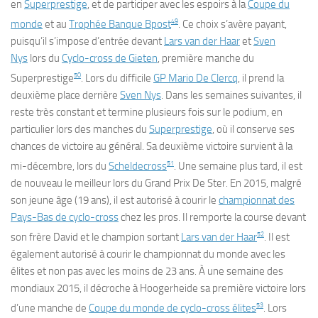
en
Superprestige
, et de participer avec les espoirs à la
Coupe du
49
monde
et au
Trophée Banque Bpost
. Ce choix s’avère payant,
puisqu’il s’impose d’entrée devant
Lars van der Haar
et
Sven
Nys
lors du
Cyclo-cross de Gieten
, première manche du
50
Superprestige
. Lors du difficile
GP Mario De Clercq
, il prend la
deuxième place derrière
Sven Nys
. Dans les semaines suivantes, il
reste très constant et termine plusieurs fois sur le podium, en
particulier lors des manches du
Superprestige
, où il conserve ses
chances de victoire au général. Sa deuxième victoire survient à la
51
mi-décembre, lors du
Scheldecross
. Une semaine plus tard, il est
de nouveau le meilleur lors du Grand Prix De Ster. En 2015, malgré
son jeune âge (19 ans), il est autorisé à courir le
championnat des
Pays-Bas de cyclo-cross
chez les pros. Il remporte la course devant
52
son frère David et le champion sortant
Lars van der Haar
. Il est
également autorisé à courir le championnat du monde avec les
élites et non pas avec les moins de 23 ans. À une semaine des
mondiaux 2015, il décroche à Hoogerheide sa première victoire lors
53
d’une manche de
Coupe du monde de cyclo-cross élites
. Lors