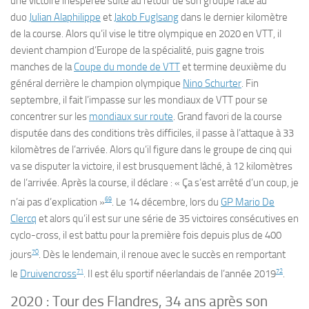
une victoire inespérée suite au retour de son groupe face au
duo
Julian Alaphilippe
et
Jakob Fuglsang
dans le dernier kilomètre
de la course. Alors qu’il vise le titre olympique en 2020 en VTT, il
devient champion d’Europe de la spécialité, puis gagne trois
manches de la
Coupe du monde de VTT
et termine deuxième du
général derrière le champion olympique
Nino Schurter
. Fin
septembre, il fait l’impasse sur les mondiaux de VTT pour se
concentrer sur les
mondiaux sur route
. Grand favori de la course
disputée dans des conditions très difficiles, il passe à l’attaque à 33
kilomètres de l’arrivée. Alors qu’il figure dans le groupe de cinq qui
va se disputer la victoire, il est brusquement lâché, à 12 kilomètres
de l’arrivée. Après la course, il déclare :
« Ça s’est arrêté d’un coup, je
69
n’ai pas d’explication »
. Le 14 décembre, lors du
GP Mario De
Clercq
et alors qu’il est sur une série de 35 victoires consécutives en
cyclo-cross, il est battu pour la première fois depuis plus de 400
70
jours
. Dès le lendemain, il renoue avec le succès en remportant
71
72
le
Druivencross
. Il est élu sportif néerlandais de l’année 2019
.
2020 : Tour des Flandres, 34 ans après son