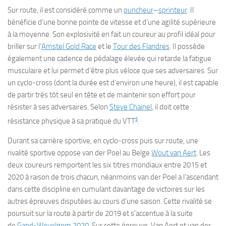
Sur route, il est considéré comme un
puncheur
–
sprinteur
. Il
bénéficie d’une bonne pointe de vitesse et d’une agilité supérieure
à la moyenne. Son explosivité en fait un coureur au profil idéal pour
briller sur l’
Amstel Gold Race
et le
Tour des Flandres
. Il possède
également une cadence de pédalage élevée qui retarde la fatigue
musculaire et lui permet d’être plus véloce que ses adversaires. Sur
un cyclo-cross (dont la durée est d’environ une heure), il est capable
de partir très tôt seul en tête et de maintenir son effort pour
résister à ses adversaires. Selon
Steve Chainel
, il doit cette
5
résistance physique à sa pratique du VTT
.
Durant sa carrière sportive, en cyclo-cross puis sur route, une
rivalité sportive oppose van der Poel au Belge
Wout van Aert
. Les
deux coureurs remportent les six titres mondiaux entre 2015 et
2020 à raison de trois chacun, néanmoins van der Poel a l’ascendant
dans cette discipline en cumulant davantage de victoires sur les
autres épreuves disputées au cours d’une saison. Cette rivalité se
poursuit sur la route à partir de 2019 et s’accentue à la suite
de
Gand-Wevelgem 2020
. Sur cette épreuve, Van Aert et van der