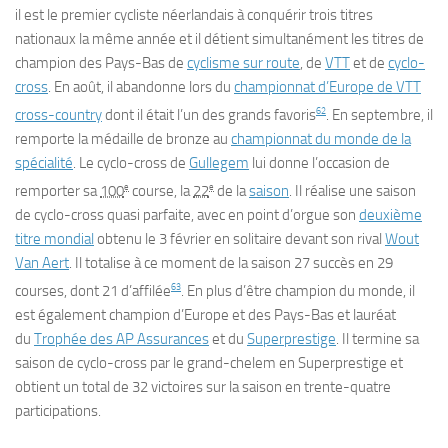
il est le premier cycliste néerlandais à conquérir trois titres
nationaux la même année et il détient simultanément les titres de
champion des Pays-Bas de
cyclisme sur route
, de
VTT
et de
cyclo-
cross
. En août, il abandonne lors du
championnat d’Europe de VTT
62
cross-country
dont il était l’un des grands favoris
. En septembre, il
remporte la médaille de bronze au
championnat du monde de la
spécialité
. Le cyclo-cross de
Gullegem
lui donne l’occasion de
e
e
remporter sa
100
course, la
22
de la
saison
. Il réalise une saison
de cyclo-cross quasi parfaite, avec en point d’orgue son
deuxième
titre mondial
obtenu le 3 février en solitaire devant son rival
Wout
Van Aert
. Il totalise à ce moment de la saison 27 succès en 29
63
courses, dont 21 d’affilée
. En plus d’être champion du monde, il
est également champion d’Europe et des Pays-Bas et lauréat
du
Trophée des AP Assurances
et du
Superprestige
. Il termine sa
saison de cyclo-cross par le grand-chelem en Superprestige et
obtient un total de 32 victoires sur la saison en trente-quatre
participations.