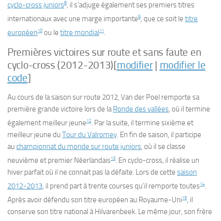
8
cyclo-cross juniors
, il s’adjuge également ses premiers titres
9
internationaux avec une marge importante
, que ce soit le
titre
10
11
européen
ou le
titre mondial
.
Premières victoires sur route et sans faute en
cyclo-cross (2012-2013)
[
modifier
|
modifier le
code
]
Au cours de la saison sur route 2012, Van der Poel remporte sa
première grande victoire lors de la
Ronde des vallées
, où il termine
12
également meilleur jeune
. Par la suite, il termine sixième et
meilleur jeune du
Tour du Valromey
. En fin de saison, il participe
au
championnat du monde sur route juniors
, où il se classe
13
neuvième et premier Néerlandais
. En cyclo-cross, il réalise un
hiver parfait où il ne connait pas la défaite. Lors de cette
saison
14
2012-2013
, il prend part à trente courses qu’il remporte toutes
.
15
Après avoir défendu son titre européen au Royaume-Uni
, il
conserve son titre national à Hilvarenbeek. Le même jour, son frère