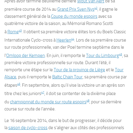
Après avoir terminé deuxième derrière
Wout Van Aert
de sa
42
première course de 2014 au
Grand Prix Sven Nys
, il gagne le
classement général de la
Coupe du monde espoirs
avec sa
quatrième victoire de la saison, au Mémorial Romano Scotti
43
à
Rome
. Il obtient sa première victoire élites lors du Boels Classic
44
Internationale Cyclo-cross à
Heerlen
. Lors de sa première course
sur route professionnelle, van der Poel termine septième dans le
45
l’
Omloop der Kempen
. En juin, il remporte le
Tour du Limbourg
, sa
première victoire professionnelle sur route. Durant l’été, il
remporte une étape sur le
Tour de la province de Liège
et le
Tour
Alsace
, puis il remporte le
Baltic Chain Tour
, sa première course par
46
étapes
. Fin septembre, alors qu’il vise la victoire un an après son
47
titre chez les juniors
, il doit se contenter de la dixième place
48
du
championnat du monde sur route espoirs
, pour sa dernière
course sur route de l’année.
Le 16 septembre 2014, dans le but de progresser, il décide pour
la
saison de cyclo-cross
de s’aligner aux côtés des professionnels