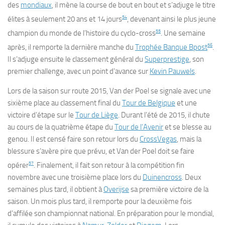
des
mondiaux
, il mène la course de bout en bout et s’adjuge le titre
54
élites à seulement 20 ans et 14 jours
, devenant ainsi le plus jeune
55
champion du monde de l’histoire du cyclo-cross
. Une semaine
56
après, il remporte la dernière manche du
Trophée Banque Bpost
.
Il s’adjuge ensuite le classement général du
Superprestige
, son
premier challenge, avec un point d’avance sur
Kevin Pauwels
.
Lors de la saison sur route 2015, Van der Poel se signale avec une
sixième place au classement final du
Tour de Belgique
et une
victoire d’étape sur le
Tour de Liège
. Durant l’été de 2015, il chute
au cours de la quatrième étape du
Tour de l’Avenir
et se blesse au
genou. Il est censé faire son retour lors du
CrossVegas
, mais la
blessure s’avère pire que prévu, et Van der Poel doit se faire
57
opérer
. Finalement, il fait son retour à la compétition fin
novembre avec une troisième place lors du
Duinencross
. Deux
semaines plus tard, il obtient à
Overijse
sa première victoire de la
saison. Un mois plus tard, il remporte pour la deuxième fois
d’affilée son championnat national. En préparation pour le mondial,