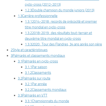
cyclo-cross (2012-2013)
1.2.3
Double champion du monde juniors (2013)
1.3
Carrière professionnelle
1.3.1
2014-2018 : records de précocité et premier
titre mondial en cyclo-cross
1.3.2
2018-2019 : des résultats tout-terrain et
deuxième titre mondial en cyclo-cross
1.3.3
2020 : Tour des Flandres, 34 ans après son père
2
Style et caractéristiques
3
Palmarès et classements mondiaux
3.1
Palmarès en cyclo-cross
3.1.1
Par saison
3.1.2
Classements
3.2
Palmarès sur route
3.2.1
Par année
3.2.2
Classements mondiaux
3.3
Palmarès en VTT
3.3.1
Championnats du monde