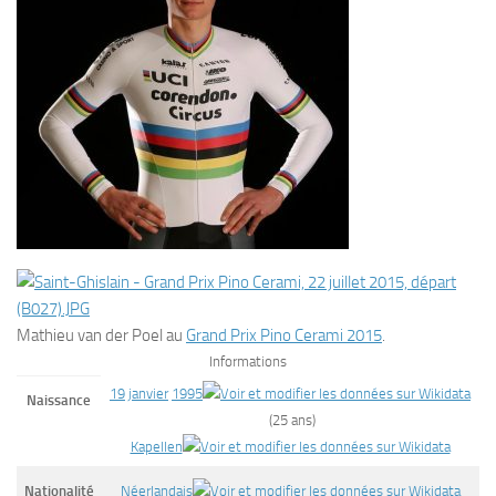
Mathieu van der Poel au
Grand Prix Pino Cerami 2015
.
Informations
19
janvier
1995
Naissance
(25 ans)
Kapellen
Nationalité
Néerlandais