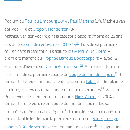
e
Podium du
Tour du Limbourg 2014
:
Paul Martens
(
2
), Mathieu van
er
e
der Poel (
1
) et
Gregory Henderson
(
3
).
Mathieu van der Poel rejoint la catégorie espoirs (moins de 23 ans)
30
lors de la
saison de cyclo-cross 2013-14
. Lors de sa première
course dans la catégorie, il s’adjuge le
GP Mario De Clercq
–
première manche du
Trophée Banque Bpost espoirs
– avec 12
31
secondes d’avance sur
Gianni Vermeersch
. Après avoir terminé
32
troisième de sa première course de
Coupe du monde espoirs
, il
remporte la deuxième manche de la saison à
Tábor
en République
33
tchèque, en devançant Vermeersch de trois secondes
. Van der
Poel devient le premier coureur depuis
Niels Albert
en 2004, à
remporter une victoire en Coupe du monde espoirs dès sa
34
première année dans la catégorie
. Il complète son palmarès en
remportant le lendemain la première manche du
Superprestige
35
espoirs
à
Ruddervoorde
avec une minute d’avance
. Il gagne une