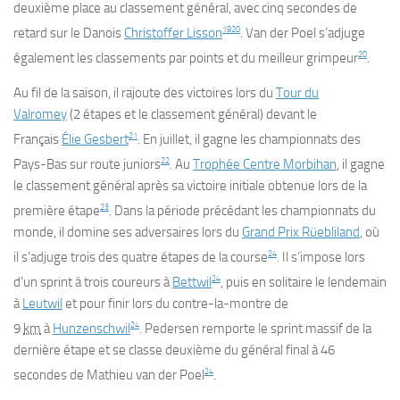
deuxième place au classement général, avec cinq secondes de
19
20
retard sur le Danois
Christoffer Lisson
. Van der Poel s’adjuge
20
également les classements par points et du meilleur grimpeur
.
Au fil de la saison, il rajoute des victoires lors du
Tour du
Valromey
(2 étapes et le classement général) devant le
21
Français
Élie Gesbert
. En juillet, il gagne les championnats des
22
Pays-Bas sur route juniors
. Au
Trophée Centre Morbihan
, il gagne
le classement général après sa victoire initiale obtenue lors de la
23
première étape
. Dans la période précédant les championnats du
monde, il domine ses adversaires lors du
Grand Prix Rüebliland
, où
24
il s’adjuge trois des quatre étapes de la course
. Il s’impose lors
24
d’un sprint à trois coureurs à
Bettwil
, puis en solitaire le lendemain
à
Leutwil
et pour finir lors du contre-la-montre de
24
9
km
à
Hunzenschwil
. Pedersen remporte le sprint massif de la
dernière étape et se classe deuxième du général final à 46
24
secondes de Mathieu van der Poel
.