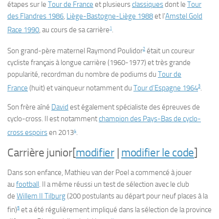
étapes sur le
Tour de France
et plusieurs
classiques
dont le
Tour
des Flandres 1986
,
Liège-Bastogne-Liège 1988
et l’
Amstel Gold
1
Race 1990
, au cours de sa carrière
.
2
Son grand-père maternel Raymond Poulidor
était un coureur
cycliste français à longue carrière (1960-1977) et très grande
popularité, recordman du nombre de podiums du
Tour de
3
France
(huit) et vainqueur notamment du
Tour d’Espagne 1964
.
Son frère aîné
David
est également spécialiste des épreuves de
cyclo-cross. Il est notamment
champion des Pays-Bas de cyclo-
4
cross espoirs
en 2013
.
Carrière junior
[
modifier
|
modifier le code
]
Dans son enfance, Mathieu van der Poel a commencé à jouer
au
football
. Il a même réussi un test de sélection avec le club
de
Willem II Tilburg
(200 postulants au départ pour neuf places à la
5
fin)
et a été régulièrement impliqué dans la sélection de la province