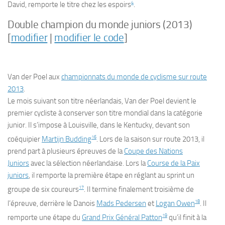
4
David, remporte le titre chez les espoirs
.
Double champion du monde juniors (2013)
[
modifier
|
modifier le code
]
Van der Poel aux
championnats du monde de cyclisme sur route
2013
.
Le mois suivant son titre néerlandais, Van der Poel devient le
premier cycliste à conserver son titre mondial dans la catégorie
junior. Il s’impose à Louisville, dans le Kentucky, devant son
16
coéquipier
Martijn Budding
. Lors de la saison sur route 2013, il
prend part à plusieurs épreuves de la
Coupe des Nations
Juniors
avec la sélection néerlandaise. Lors la
Course de la Paix
juniors
, il remporte la première étape en réglant au sprint un
17
groupe de six coureurs
. Il termine finalement troisième de
18
l’épreuve, derrière le Danois
Mads Pedersen
et
Logan Owen
. Il
19
remporte une étape du
Grand Prix Général Patton
qu’il finit à la