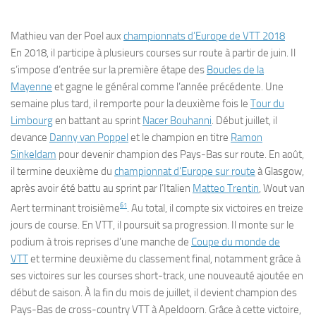
Mathieu van der Poel aux
championnats d’Europe de VTT 2018
En 2018, il participe à plusieurs courses sur route à partir de juin. Il
s’impose d’entrée sur la première étape des
Boucles de la
Mayenne
et gagne le général comme l’année précédente. Une
semaine plus tard, il remporte pour la deuxième fois le
Tour du
Limbourg
en battant au sprint
Nacer Bouhanni
. Début juillet, il
devance
Danny van Poppel
et le champion en titre
Ramon
Sinkeldam
pour devenir champion des Pays-Bas sur route. En août,
il termine deuxième du
championnat d’Europe sur route
à Glasgow,
après avoir été battu au sprint par l’Italien
Matteo Trentin
, Wout van
61
Aert terminant troisième
. Au total, il compte six victoires en treize
jours de course. En VTT, il poursuit sa progression. Il monte sur le
podium à trois reprises d’une manche de
Coupe du monde de
VTT
et termine deuxième du classement final, notamment grâce à
ses victoires sur les courses short-track, une nouveauté ajoutée en
début de saison. À la fin du mois de juillet, il devient champion des
Pays-Bas de cross-country VTT à Apeldoorn. Grâce à cette victoire,