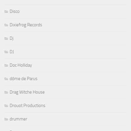
Disco
Dixiefrog Records
Dj
DJ
Doc Holliday
dôme de Parus
Drag Witche House
Drouot Productions
drummer