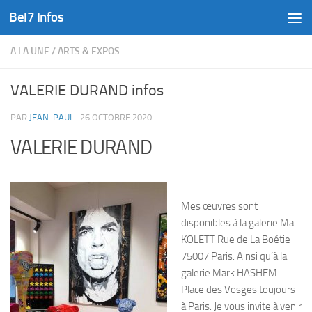
Bel7 Infos
Skip to content
A LA UNE
/
ARTS & EXPOS
VALERIE DURAND infos
PAR
JEAN-PAUL
·
26 OCTOBRE 2020
VALERIE DURAND
Mes œuvres sont
disponibles à la galerie Ma
KOLETT Rue de La Boétie
75007 Paris. Ainsi qu’à la
galerie Mark HASHEM
Place des Vosges toujours
à Paris. Je vous invite à venir