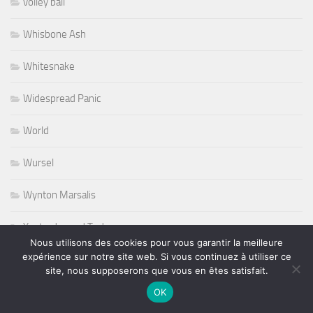
volley ball
Whisbone Ash
Whitesnake
Widespread Panic
World
Wursel
Wynton Marsalis
Yesterday and Today
Nous utilisons des cookies pour vous garantir la meilleure
expérience sur notre site web. Si vous continuez à utiliser ce
site, nous supposerons que vous en êtes satisfait.
PLUS
OK