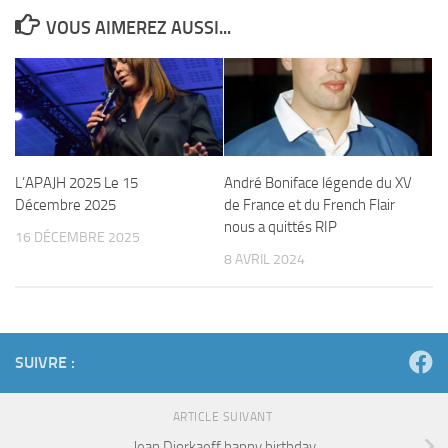
VOUS AIMEREZ AUSSI...
L’APAJH 2025 Le 15
André Boniface légende du XV
Décembre 2025
de France et du French Flair
nous a quittés RIP
16 DÉCEMBRE 2025
8 AVRIL 2024
SUIVRE :
ARTICLE SUIVANT
Jean Djorkaeff happy birthday