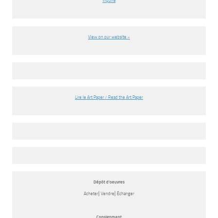
Inquire
View on our website »
Lire le Art Paper / Read the Art Paper
Dépôt d’oeuvres
Acheter⎜Vendre⎜Échanger
Consignment