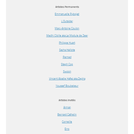
Artistes Permanents
Emmanuelle Rybojad
L’Outsider
Marc-Antoine Coulon
Medhi Cibille aka Le Module de Zeer
Philippe Huart
Sacha Haillote
Remed
Steph Cop
Swoon
Vincent Abadie Hafez aka Zepha
Youssef Boubekeur
Artistes Invités
Arman
Bernard Cathelin
Corneille
Erro