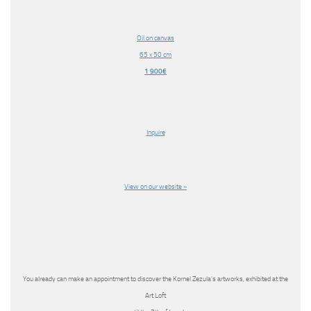
Oil on canvas
65 x 50 cm
1 900€
Inquire
View on our website »
You already can make an appointment to discover the Kornel Zezula’s artworks, exhibited at the
Art Loft