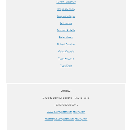
Gérard Schlosser
Jacques Monory
Jacques Villeglé
Jeff Koons
Mimmo Rotella
Peter Klasen
Robert Combas
Victor Vasarely
Yayoi Kusama
Yves Klein
CONTACT
4, rue du Docteur Blanche – 75016 PARIS
+33 (0) 6 80 38 90 14
www.audreyhatchikiangallery.
com
contact@
audreyhatchikiangallery.com