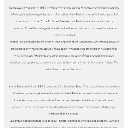
Kornel Zezula was born in 1991 in Wroclaw where he studied Fine Arts. A childhood nurtured by
a Francophile culture forged the dream of an artist’s life in Paris, immersed in the richness of all
dimensions of culture. At the Ecole des Beaux-Arts in Paris where he was admitted by
competition, Kornel Zezula began to transform the dream into an artistic journey that asserted
itself and stood out.
Painting is his language; for the artist it is the language of the unspeakable of emotions. Because
that is precisely whatKornel Zezula is focused on : what does the other person he meets feel,
what is his story? He paints this other, tirelessly, in search of these fleeting and elusive
emotions, always plural, paradoxical and contradictory, sometimes familiar or even foreign. The
artist does not know : he paints.
Kornel Zezula est né en 1991 à Wroclaw où il a étudié les Beaux-Arts. Une enfance nourrie d’une
culture francophile a forgé le rêve d’une vie d’artiste à Paris, en immersion dans la richesse de
toutes les dimensions de la culture. À l’école des Beaux-Arts de Paris où il est admis sur
concours, Kornel Zezula commence à transformer le rêve en un cheminement artistique qui
s’affirme et se singularise.
La peinture est son langage ; elle est pour l’artiste la langue de l’indicible des émotions. Car c’est
précisément ce qui intéresse Kornel Zezula : que ressent l’autre qu’il rencontre, quelle est son