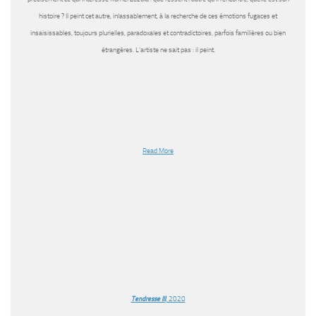
histoire ? Il peint cet autre, inlassablement, à la recherche de ces émotions fugaces et
insaisissables, toujours plurielles, paradoxales et contradictoires, parfois familières ou bien
étrangères. L’artiste ne sait pas : il peint.
Read More
Tendresse III
, 2020