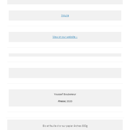
Inquire
View on our website »
Youssef Boubekeur
Finesse
, 2020
Bic et feuille d’or sur papier Arches 300g