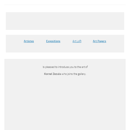
Artistes
Expositions
Art Loft
Art Papers
Is pleased to introduce you to the art of
Kornel Zezula
who joins the gallery.