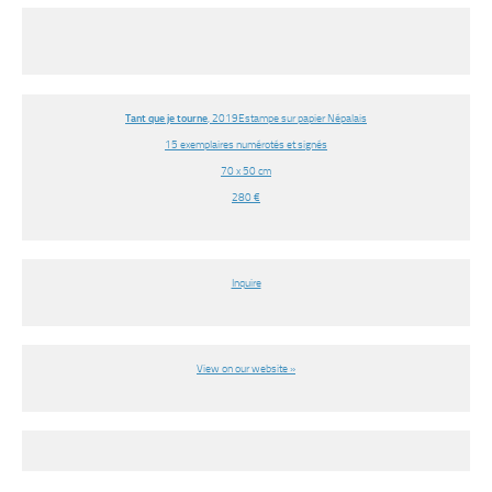
Tant que je tourne
, 2019
Estampe sur papier Népalais
15 exemplaires numérotés et signés
70 x 50 cm
280 €
Inquire
View on our website »