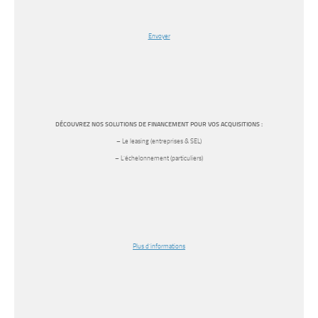
Envoyer
DÉCOUVREZ NOS SOLUTIONS DE FINANCEMENT POUR VOS ACQUISITIONS :
– Le leasing (entreprises & SEL)
– L’échelonnement (particuliers)
Plus d’informations