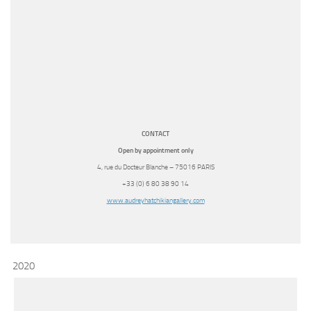
CONTACT
Open by appointment only
4, rue du Docteur Blanche – 75016 PARIS
+33 (0) 6 80 38 90 14
www.audreyhatchikiangallery.
com
2020