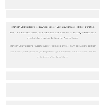
Hatchikian Gallery présente les œuvres de Youssef Boubekeur rehaussées à la cire d’or et à la
feuille d’or. Ces œuvres, encore jamais présentées, vous donneront un bel aperçu de la recherche
actuelle de l’artiste autour du thème des
Femmes Sacrées
.
Hatchikian Gallery presents Youssef Boubekeur’s artworks, enhanced with gold wax and gold leaf.
These artworks, never presented yet, will give you a great overview of the artist’s current research
on the theme of the
Sacred Women
.