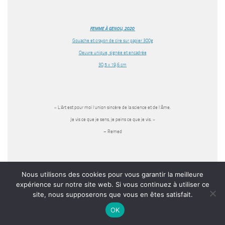
FEMME À GENOU,
2020
Gouache et crayon de cire sur papier 300g
Oeuvre unique, signée et encadrée
30,5 x 19,6 cm
« L’Art est pour moi l’union sincère de la science et de l’Âme.
Je vis ce que je sens, je peins ce que je vis. »
– Remed
Nous utilisons des cookies pour vous garantir la meilleure
expérience sur notre site web. Si vous continuez à utiliser ce
site, nous supposerons que vous en êtes satisfait.
Découvrez l’artiste
OK