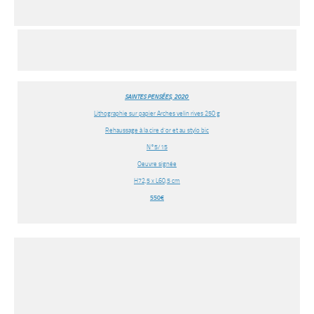
SAINTES PENSÉES, 2020
Lithographie sur papier Arches velin rives 250 g
Rehaussage à la cire d’or et au stylo bic
N°5/15
Oeuvre signée
H72,5 x L60,5 cm
550€