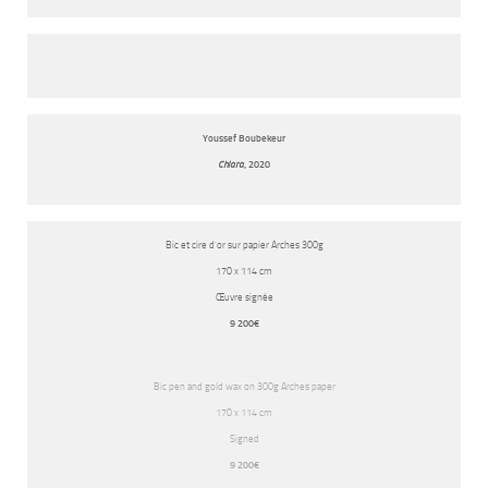
Youssef Boubekeur
Chiara
, 2020
Bic et cire d’or sur papier Arches 300g
170 x 114 cm
Œuvre signée
9 200€
Bic pen and gold wax on 300g Arches paper
170 x 114 cm
Signed
9 200€