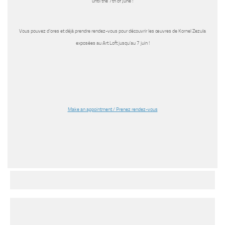
until the 7th of June !
Vous pouvez d’ores et déjà prendre rendez-vous pour découvrir les œuvres de Kornel Zezula
exposées au Art Loft jusqu’au 7 juin !
Make an appointment / Prenez rendez-vous