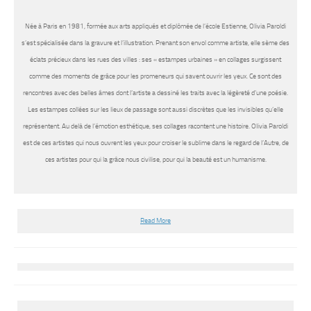
Née à Paris en 1981, formée aux arts appliqués et diplômée de l’école Estienne, Olivia Paroldi
s’est spécialisée dans la gravure et l’illustration. Prenant son envol comme artiste, elle sème des
éclats précieux dans les rues des villes : ses « estampes urbaines » en collages surgissent
comme des moments de grâce pour les promeneurs qui savent ouvrir les yeux. Ce sont des
rencontres avec des belles âmes dont l’artiste a dessiné les traits avec la légèreté d’une poésie.
Les estampes collées sur les lieux de passage sont aussi discrètes que les invisibles qu’elle
représentent. Au delà de l’émotion esthétique, ses collages racontent une histoire. Olivia Paroldi
est de ces artistes qui nous ouvrent les yeux pour croiser le sublime dans le regard de l’Autre, de
ces artistes pour qui la grâce nous civilise, pour qui la beauté est un humanisme.
Read More