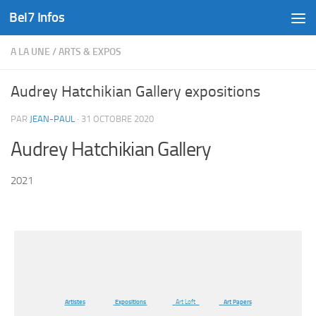
Bel7 Infos
Skip to content
A LA UNE
/
ARTS & EXPOS
Audrey Hatchikian Gallery expositions
PAR
JEAN-PAUL
·
31 OCTOBRE 2020
Audrey Hatchikian Gallery
2021
Artistes
Expositions
Art Loft
Art Papers