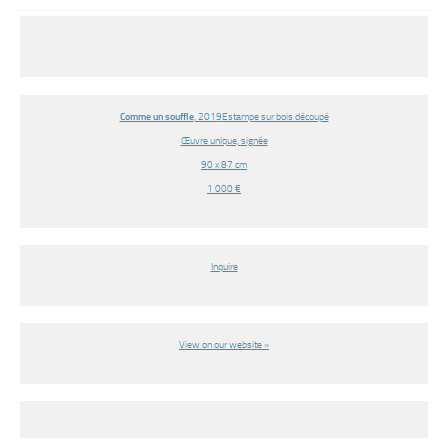
Comme un souffle
, 2019
Estampe sur bois découpé
Œuvre unique, signée
90 x 87 cm
1 000 €
Inquire
View on our website »