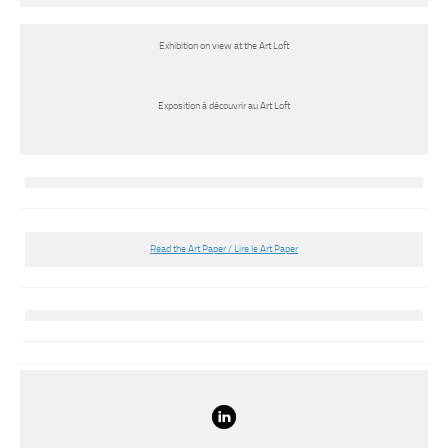
Exhibition on view at the Art Loft
Exposition à découvrir au Art Loft
Read the Art Paper / Lire le Art Paper