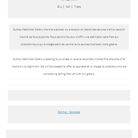
Buy ⎜ Sell ⎜ Trade
Audrey Hatchikian Gallery cherche à acheter ou à recevoir en dépôt des œuvres d’art du second
marché de tous supports. Nous serons heureux d’offrir une estimation sans frais aux
collectionneurs qui envisageraient de vendre leurs œuvres d’art avec notre galerie.
Audrey Hatchikian Gallery is seeking to purchase or receive secondary market fine artworks of all
media on consignment. We will be pleased to offer an appraisal at no charge to collectors who are
considering selling their art with our gallery.
Estimer / Appraisal