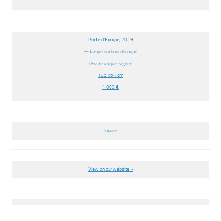
Porte d’Europe
, 2019
Estampe sur bois découpé
Œuvre unique, signée
105 x 64 cm
1 000 €
Inquire
View on our website »