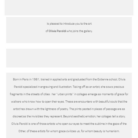
Is pleased to introduce you to the art
of
Olivia Paroldi
who joins the gallery.
Born in Paris in 1981, trained in applied arts and graduated from the Estienne school, Olivia
Paroldi specialized in engraving and illustration. Taking off as an artist, she sows precious
fragments in the streets of cities : her “urban prints” in collages emerge as moments of grace for
walkers who know how to open their eyes. These are encounters with beautiful souls that the
artist has drawn with the lightness of poetry. The prints pasted in places of passage are as
discreet as the invisibles they represent. Beyond aesthetic emotion, her collages tell a story.
Olivia Paroldi is one of those artists who open our eyes to meet the sublime in the gaze of the
Other, of these artists for whom grace civilizes us, for whom beauty is humanism.