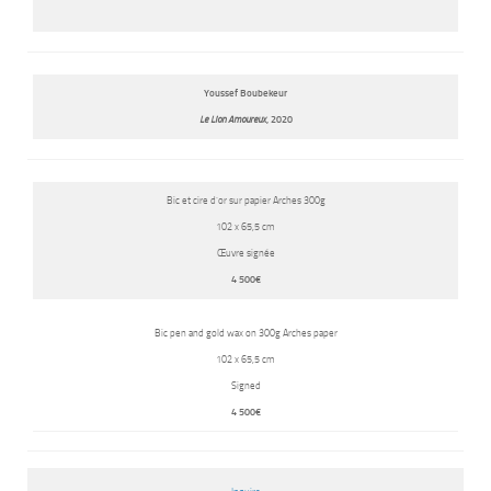
Youssef Boubekeur
Le Lion Amoureux
, 2020
Bic et cire d’or sur papier Arches 300g
102 x 65,5 cm
Œuvre signée
4 500€
Bic pen and gold wax on 300g Arches paper
102 x 65,5 cm
Signed
4 500€