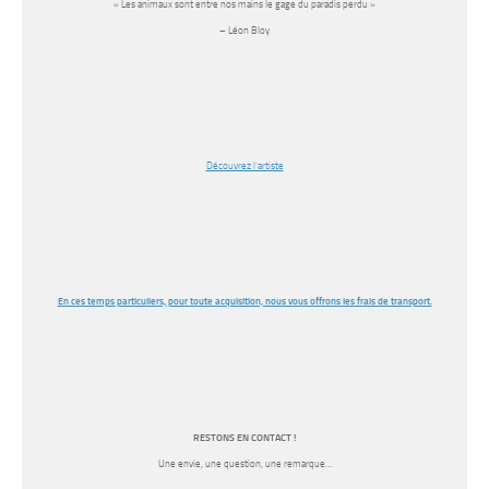
« Les animaux sont entre nos mains le gage du paradis perdu »
– Léon Bloy
Découvrez l’artiste
En ces temps particuliers, pour toute acquisition, nous vous offrons les frais de transport.
RESTONS EN CONTACT !
Une envie, une question, une remarque…