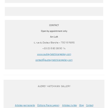
CONTACT
Open by appointment only
Art Loft
4, rue du Docteur Blanche – 75016 PARIS
+33 (0) 6 80 38 90 14
www.audreyhatchikiangallery.
com
contact@
audreyhatchikiangallery.com
AUDREY HATCHIKIAN GALLERY
Artistes permanents
Éditions Pierre Legrain
Artistes invités
Blog
Contact