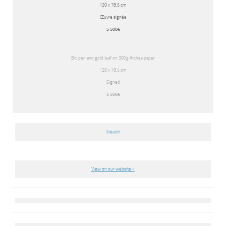
120 x 78,5 cm
Œuvre signée
5 500€
Bic pen and gold leaf on 300g Arches paper
120 x 78,5 cm
Signed
5 500€
Inquire
View on our website »