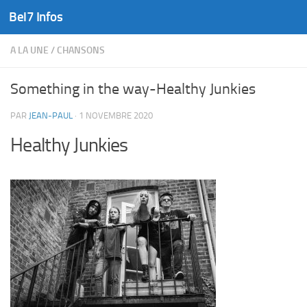
Bel7 Infos
Skip to content
A LA UNE
/
CHANSONS
Something in the way-Healthy Junkies
PAR
JEAN-PAUL
·
1 NOVEMBRE 2020
Healthy Junkies