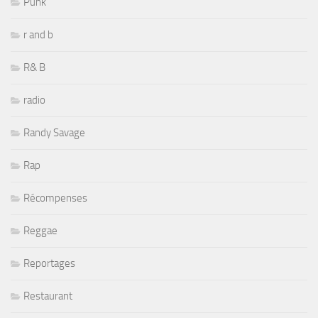
Punk
r and b
R& B
radio
Randy Savage
Rap
Récompenses
Reggae
Reportages
Restaurant