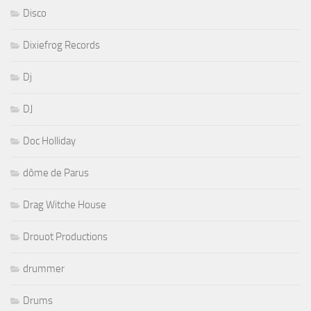
Disco
Dixiefrog Records
Dj
DJ
Doc Holliday
dôme de Parus
Drag Witche House
Drouot Productions
drummer
Drums