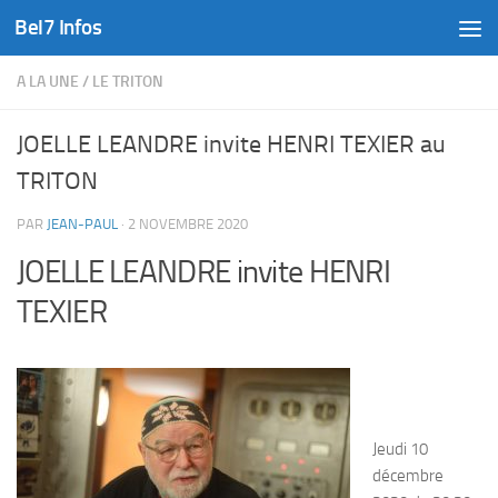
Bel7 Infos
Skip to content
A LA UNE
/
LE TRITON
JOELLE LEANDRE invite HENRI TEXIER au
TRITON
PAR
JEAN-PAUL
·
2 NOVEMBRE 2020
JOELLE LEANDRE invite HENRI
TEXIER
Jeudi 10
décembre