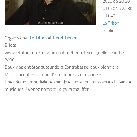
2020 de 20:30
UTC+01 à 22:30
UTC+01
Le Triton
Public ·
Organisé par
Le Triton
et
Henri Texier
Billets
www.letriton.com/programmation/henri-texier-joelle-leandre-
2496
Deux vies entières autour de la Contrebasse, deux pionniers !!
Mille rencontres chacun d’eux, depuis tant d’années.
Une création mondiale ce soir ! Joie, jubilation, puissance et plein de
musiques !! Venez nombreux, ça va chauffer