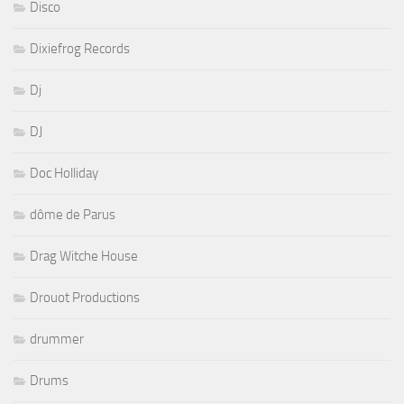
Disco
Dixiefrog Records
Dj
DJ
Doc Holliday
dôme de Parus
Drag Witche House
Drouot Productions
drummer
Drums