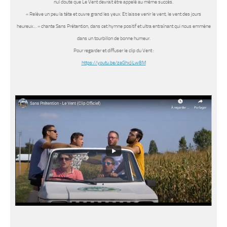
nul doute que
Le Vent
devrait être appelé au même succès.
«
Relève un peu la tête et ouvre grand les yeux. Et laisse venir le vent, le vent des jours
heureux…
» chante
Sans Prétention
, dans cet hymne positif et ultra entraînant qui nous emmène
dans un tourbillon de bonne humeur.
Pour regarder et diffuser le clip du Vent :
https://youtu.be/zaGhxJiLw8M