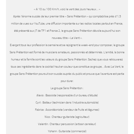
«
A 10 ou 100 Km/h, voici le vent des jours heureux…
»
Après l’énorme succès de leur premier titre « Sans Prétention » qui comptabilise près d’1,5
million de vues sur YouTube, une diffusion importante sur les radios locales partout en France,
été présenté aux JT de TF1 et France 2, le groupe Sans Prétention dévoile aujourd’hui son
nouveau titre « Le Vent ».
Exerçant tous leur profession la semaine et se rejoignant le week-end pour composer, le groupe
Sans Prétention est formé de musiciens amateurs, passionnés et déterminés. L’amitié, la bonne
humeur et la famille sont les valeurs du groupe Sans Prétention. Sachez que vous retrouverez
tous ces ingrédients dans le cocktail haut en couleur que constitue ce groupe… Avec Le Vent, le
groupe Sans Prétention poursuit son succès auprès du public et prouve que l’aventure est partie
pour durer.
Le groupe Sans Prétention :
Alexis : Bassiste (responsable d’un bureau d’étude)
Cyril : Batteur (technicien dans l’industrie automobile)
Fabrice : Accordéoniste (vendeur de fruits et légumes)
Nico : Chanteur guitariste (agriculteur)
Valentin : Chanteur percussion (artisan carreleur)
Yohann : Guitariste (commercial)