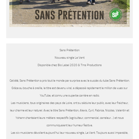
Sans Prétention
Nouveau single Le Vent
Disponible chez
Bio Label 2020 & Tms Productions
Cet été,
Sans Prétention
a pris tout le monde par surprise avec le succès du tube
Sans Prétention
.
Grâce au bouche à oreille, le titre est devenu viral, a dépassé rapidement le million de vues sur
YouTube, et connu une superbe carrière en radio.
Les musiciens, tous originaires des pays de Loire, ont su séduire leur public, avec leur fraicheur,
leur charme et leur naturel. Avec le titre
Sans Prétention
, Alexis, Cyril, Fabrice, Nicolas, Valentin et
Yohann chantaient leurs métiers respectifs (agriculteur, commercial, carreleur…) et nous
communiquaient leur humeur festive.
Les six musiciens dévoilent aujourd’hui leur nouveau single,
Le Vent.
Toujours aussi imparable,