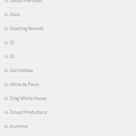
Dessin Peintures
Disco
Dixiefrog Records
Dj
DJ
Doc Holliday
dôme de Parus
Drag Witche House
Drouot Productions
drummer