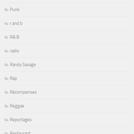
Punk
r and b
R& B
radio
Randy Savage
Rap
Récompenses
Reggae
Reportages
Restaurant