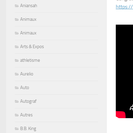
Aniansah
https:
Animaux
Animaux
Arts & Expos
athletisme
Aurelio
Auto
Autograf
Autres
B.B. King