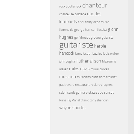
chanteur
rock bootleneck
duc des
chanteuse
coltrane
lombards
erick bamy
expo music
glenn
femme de george harrison
festival
hughes
golf drouot
groupe
guiariste
guitariste
herbie
hancock
janny loseth
jazz
joe louis walker
luther allison
john coghlan
Maalouma
miles davis
malien
murali coryell
musicien
musiciens
nilaja
norbert krief
pat travers
restaurant
rock
roy haynes
salon
sandy gennaro
status quo
sunset
Paris
Taj Mahal
titanic
tony sheridan
wayne shorter