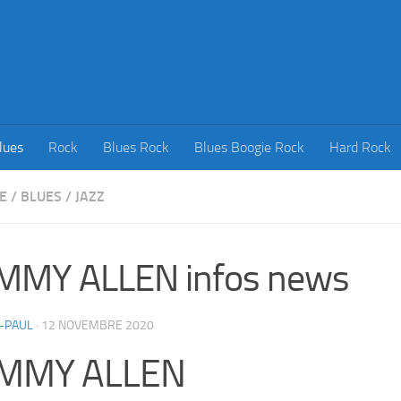
lues
Rock
Blues Rock
Blues Boogie Rock
Hard Rock
E
/
BLUES
/
JAZZ
MMY ALLEN infos news
-PAUL
·
12 NOVEMBRE 2020
MMY ALLEN