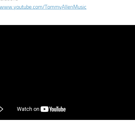
//www.youtube.com/
TommyAllenMusic