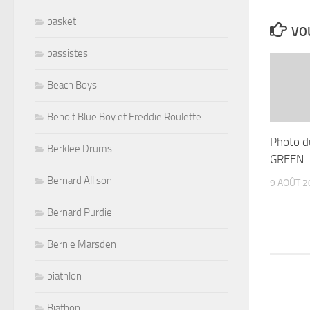
basket
VOU
bassistes
Beach Boys
Benoit Blue Boy et Freddie Roulette
Photo d
Berklee Drums
GREEN
Bernard Allison
9 AOÛT 2
Bernard Purdie
Bernie Marsden
biathlon
Biathon