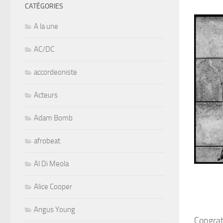
CATÉGORIES
A la une
AC/DC
accordeoniste
Acteurs
Adam Bomb
afrobeat
Al Di Meola
Alice Cooper
Angus Young
Congrat