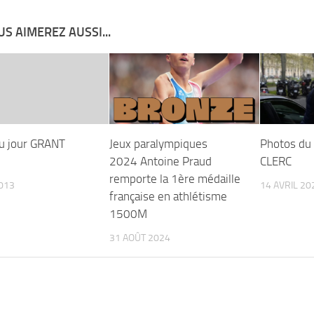
S AIMEREZ AUSSI...
u jour GRANT
Jeux paralympiques
Photos du 
2024 Antoine Praud
CLERC
remporte la 1ère médaille
013
14 AVRIL 20
française en athlétisme
1500M
31 AOÛT 2024