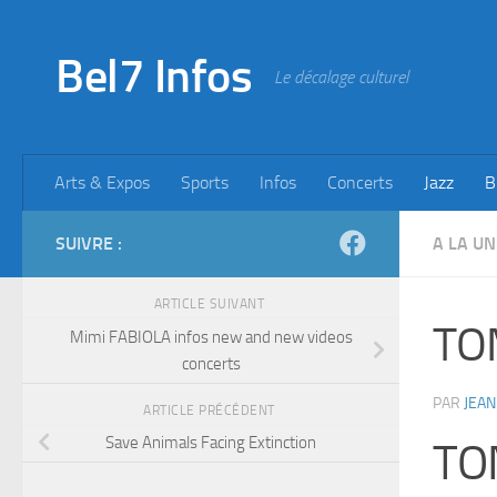
Skip to content
Bel7 Infos
Le décalage culturel
Arts & Expos
Sports
Infos
Concerts
Jazz
B
SUIVRE :
A LA UN
ARTICLE SUIVANT
TO
Mimi FABIOLA infos new and new videos
concerts
PAR
JEAN
ARTICLE PRÉCÉDENT
Save Animals Facing Extinction
TO