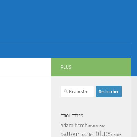
PLUS
Rechercher :
ÉTIQUETTES
adam bomb
amar sundy
blues
batteur
beatles
blues