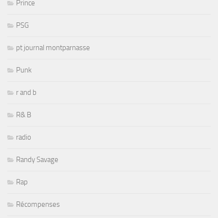
Prince
PSG
pt journal montparnasse
Punk
r and b
R& B
radio
Randy Savage
Rap
Récompenses