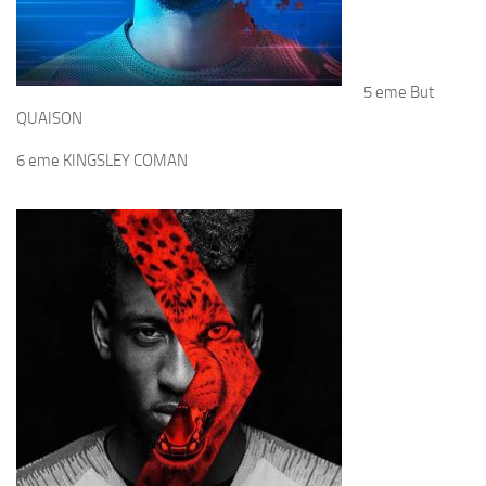
5 eme But
QUAISON
6 eme KINGSLEY COMAN