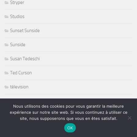
Stryper
Studios
Sunset Sunside
Sunside
Susan Tedeschi
Ted Curson
télevision
tennis
Nous utilisons des cookies pour vous garantir la meilleure
expérience sur notre site web. Si vous continuez à utiliser ce
tennis sport
site, nous supposerons que vous en êtes satisfait.
OK
The Japonese Pop Stars