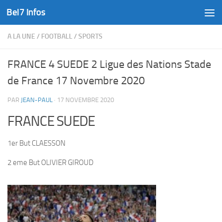
Bel7 Infos
Skip to content
A LA UNE
/
FOOTBALL
/
SPORTS
FRANCE 4 SUEDE 2 Ligue des Nations Stade
de France 17 Novembre 2020
PAR
JEAN-PAUL
·
17 NOVEMBRE 2020
FRANCE SUEDE
1er But CLAESSON
2 eme But OLIVIER GIROUD