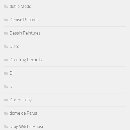
défilé Mode
Denise Richards
Dessin Peintures
Disco
Dixiefrog Records
Dj
DJ
Doc Holliday
dôme de Parus
Drag Witche House