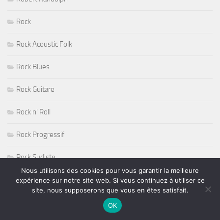
Rock
Rock Acoustic Folk
Rock Blues
Rock Guitare
Rock n' Roll
Rock Progressif
Rock Sudiste
Nous utilisons des cookies pour vous garantir la meilleure
Rockabilly
expérience sur notre site web. Si vous continuez à utiliser ce
site, nous supposerons que vous en êtes satisfait.
Roger Nichols
OK