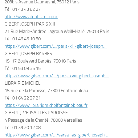
203bis Avenue Daumesnil, 75012 Paris
Tél. 01 43 43 82 27
http://www.atoutlivre.com/
GIBERT JOSEPH PARIS XIII
21 Rue Marie-Andrée Lagroua Weill-Hallé, 75013 Paris
Tél. 01 46 46 10 50
https://www.gibert.com/…/paris-xiii-gibert-joseph…
GIBERT JOSEPH BARBES
15-17 Boulevard Barbès, 75018 Paris
Tél. 01 53 09 35 15
https://www.gibert.com/…/paris-xviii-gibert-joseph…
LIBRAIRIE MICHEL
15 Rue de la Paroisse, 77300 Fontainebleau
Tél. 01 64 22 27 21
https://www.librairiemichelfontainebleau.fr
GIBERT J. VERSAILLES PAROISSE
4 Passage de la Charité, 78000 Versailles
Tél. 01 39 20 12 08
https://www.gibert.com/…/versailles-gibert-joseph…