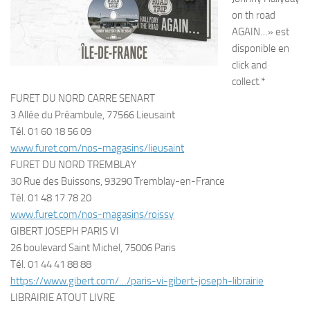
on th road
AGAIN…» est
disponible en
click and
collect.*
FURET DU NORD CARRE SENART
3 Allée du Préambule, 77566 Lieusaint
Tél. 01 60 18 56 09
www.furet.com/nos-magasins/lieusaint
FURET DU NORD TREMBLAY
30 Rue des Buissons, 93290 Tremblay-en-France
Tél. 01 48 17 78 20
www.furet.com/nos-magasins/roissy
GIBERT JOSEPH PARIS VI
26 boulevard Saint Michel, 75006 Paris
Tél. 01 44 41 88 88
https://www.gibert.com/…/paris-vi-gibert-joseph-librairie
LIBRAIRIE ATOUT LIVRE