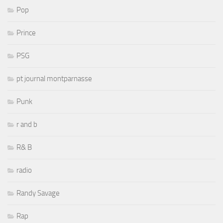
Pop
Prince
PSG
pt journal montparnasse
Punk
r and b
R& B
radio
Randy Savage
Rap