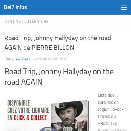
Bel7 Infos
Skip to content
A LA UNE
/
LITTÉRATURE
Road Trip, Johnny Hallyday on the road
AGAIN de PIERRE BILLON
PAR
JEAN-PAUL
·
20 NOVEMBRE 2020
Road Trip, Johnny Hallyday on the
road AGAIN
Liste des
librairies en
région Île-de-
France où
«Road Trip,
Johnny Hallyday