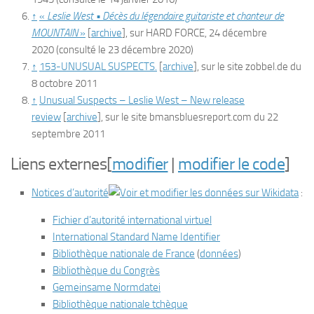
↑
«
Leslie West • Décès du légendaire guitariste et chanteur de
MOUNTAIN
»
[
archive
]
, sur
HARD FORCE
,
24 décembre
2020
(consulté le
23 décembre 2020
)
↑
153-UNUSUAL SUSPECTS.
[
archive
]
, sur le site zobbel.de du
8 octobre 2011
↑
Unusual Suspects – Leslie West – New release
review
[
archive
]
, sur le site bmansbluesreport.com du 22
septembre 2011
Liens externes
[
modifier
|
modifier le code
]
Notices d’autorité
:
Fichier d’autorité international virtuel
International Standard Name Identifier
Bibliothèque nationale de France
(
données
)
Bibliothèque du Congrès
Gemeinsame Normdatei
Bibliothèque nationale tchèque