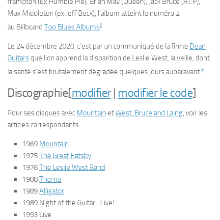
frampton (Ex Humble Pie), Brian May (Queen), Jack Bruce (R.I.P),
Max Middleton (ex Jeff Beck), l’album atteint le numéro 2
5
au
Billboard
Top Blues Albums
.
Le 24 décembre 2020, c’est par un communiqué de la firme
Dean
Guitars
que l’on apprend la disparition de Leslie West, la veille, dont
6
la santé s’est brutalement dégradée quelques jours auparavant.
Discographie
[
modifier
|
modifier le code
]
Pour ses disques avec
Mountain
et
West, Bruce and Laing
, voir les
articles correspondants.
1969
Mountain
1975
The Great Fatsby
1976
The Leslie West Band
1988
Theme
1989
Alligator
1989
Night of the Guitar- Live!
1993
Live