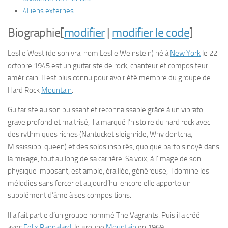
4
Liens externes
Biographie
[
modifier
|
modifier le code
]
Leslie West (de son vrai nom Leslie Weinstein) né à
New York
le
22
octobre 1945
est un guitariste de rock, chanteur et compositeur
américain. Il est plus connu pour avoir été membre du groupe de
Hard Rock
Mountain
.
Guitariste au son puissant et reconnaissable grâce à un vibrato
grave profond et maitrisé, il a marqué l’histoire du hard rock avec
des rythmiques riches (Nantucket sleighride, Why dontcha,
Mississippi queen) et des solos inspirés, quoique parfois noyé dans
la mixage, tout au long de sa carrière. Sa voix, à l’image de son
physique imposant, est ample, éraillée, généreuse, il domine les
mélodies sans forcer et aujourd’hui encore elle apporte un
supplément d’âme à ses compositions.
Il a fait partie d’un groupe nommé
The Vagrants
. Puis il a créé
avec
Felix Pappalardi
le groupe
Mountain
en 1969.