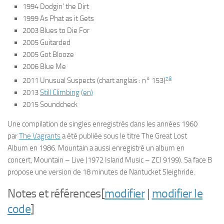
1994
Dodgin’ the Dirt
1999
As Phat as it Gets
2003
Blues to Die For
2005
Guitarded
2005
Got Blooze
2006
Blue Me
7
,
8
2011
Unusual Suspects
(chart anglais : n° 153)
2013
Still Climbing
(en)
2015 Soundcheck
Une compilation de singles enregistrés dans les années 1960
par
The Vagrants
a été publiée sous le titre
The Great Lost
Album
en 1986. Mountain a aussi enregistré un album en
concert,
Mountain – Live
(1972 Island Music – ZCI 9199). Sa face B
propose une version de 18 minutes de
Nantucket Sleighride
.
Notes et références
[
modifier
|
modifier le
code
]