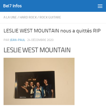
Bel7 Infos
Skip to content
A LA UNE
/
HARD ROCK
/
ROCK GUITARE
LESLIE WEST MOUNTAIN nous a quittés RIP
PAR
JEAN-PAUL
·
24 DÉCEMBRE 2020
LESLIE WEST MOUNTAIN