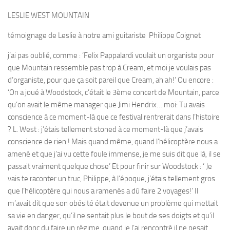
LESLIE WEST MOUNTAIN
témoignage de Leslie à notre ami guitariste Philippe Coignet
j’ai pas oublié, comme : ‘Felix Pappalardi voulait un organiste pour
que Mountain ressemble pas trop à Cream, et moi je voulais pas
d’organiste, pour que ça soit pareil que Cream, ah ah!’ Ou encore :
‘On a joué à Woodstock, c’était le 3ème concert de Mountain, parce
qu’on avait le même manager que Jimi Hendrix… moi: Tu avais
conscience à ce moment-là que ce festival rentrerait dans l’histoire
? L. West : j’étais tellement stoned à ce moment-là que j’avais
conscience de rien ! Mais quand même, quand l’hélicoptère nous a
amené et que j’ai vu cette foule immense, je me suis dit que là, il se
passait vraiment quelque chose’ Et pour finir sur Woodstock : ‘ Je
vais te raconter un truc, Philippe, à l’époque, j’étais tellement gros
que l’hélicoptère qui nous a ramenés a dû faire 2 voyages!’ Il
m’avait dit que son obésité était devenue un problème qui mettait
sa vie en danger, qu’il ne sentait plus le bout de ses doigts et qu’il
avait donc du faire un régime, quand je l’ai rencontré il ne pesait