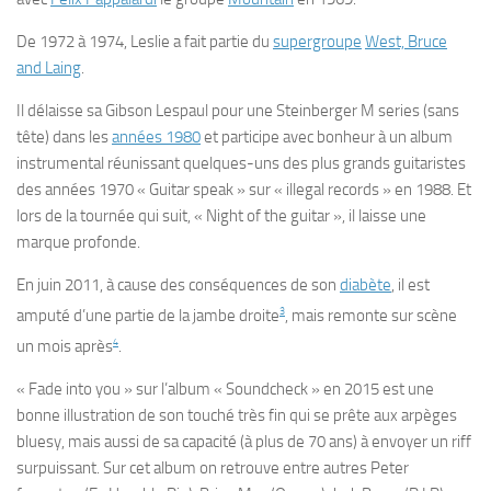
De 1972 à 1974, Leslie a fait partie du
supergroupe
West, Bruce
and Laing
.
Il délaisse sa Gibson Lespaul pour une Steinberger M series (sans
tête) dans les
années 1980
et participe avec bonheur à un album
instrumental réunissant quelques-uns des plus grands guitaristes
des années 1970 « Guitar speak » sur « illegal records » en 1988. Et
lors de la tournée qui suit, « Night of the guitar », il laisse une
marque profonde.
En
juin 2011
, à cause des conséquences de son
diabète
, il est
3
amputé d’une partie de la jambe droite
, mais remonte sur scène
4
un mois après
.
« Fade into you » sur l’album « Soundcheck » en 2015 est une
bonne illustration de son touché très fin qui se prête aux arpèges
bluesy, mais aussi de sa capacité (à plus de 70 ans) à envoyer un riff
surpuissant. Sur cet album on retrouve entre autres Peter