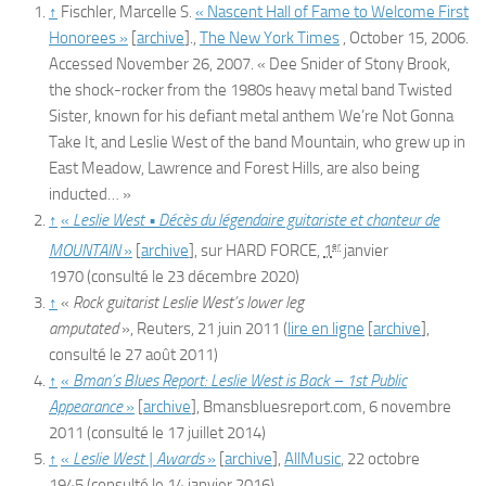
↑
Fischler, Marcelle S.
« Nascent Hall of Fame to Welcome First
Honorees »
[
archive
]
.,
The New York Times
, October 15, 2006.
Accessed November 26, 2007. « Dee Snider of Stony Brook,
the shock-rocker from the 1980s heavy metal band Twisted
Sister, known for his defiant metal anthem
We’re Not Gonna
Take It,
and Leslie West of the band Mountain, who grew up in
East Meadow, Lawrence and Forest Hills, are also being
inducted… »
↑
«
Leslie West • Décès du légendaire guitariste et chanteur de
er
MOUNTAIN
»
[
archive
]
, sur
HARD FORCE
,
1
janvier
1970
(consulté le
23 décembre 2020
)
↑
«
Rock guitarist Leslie West’s lower leg
amputated
»,
Reuters
,‎
21 juin 2011
(
lire en ligne
[
archive
]
,
consulté le
27 août 2011
)
↑
«
Bman’s Blues Report: Leslie West is Back – 1st Public
Appearance
»
[
archive
]
, Bmansbluesreport.com,
6 novembre
2011
(consulté le
17 juillet 2014
)
↑
«
Leslie West | Awards
»
[
archive
]
,
AllMusic
,
22 octobre
1945
(consulté le
14 janvier 2016
)