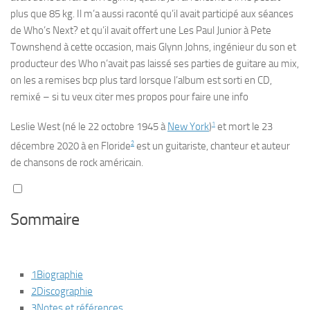
plus que 85 kg. Il m’a aussi raconté qu’il avait participé aux séances
de Who’s Next? et qu’il avait offert une Les Paul Junior à Pete
Townshend à cette occasion, mais Glynn Johns, ingénieur du son et
producteur des Who n’avait pas laissé ses parties de guitare au mix,
on les a remises bcp plus tard lorsque l’album est sorti en CD,
remixé – si tu veux citer mes propos pour faire une info
1
Leslie West
(né le
22 octobre 1945
à
New York
)
et mort le 23
2
décembre 2020 à en Floride
est un guitariste, chanteur et auteur
de chansons de rock américain.
Sommaire
1
Biographie
2
Discographie
3
Notes et références