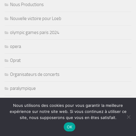
Nous Productions
Nouvelle victoire pour Loeb
olympic games paris 2024
opera
Oprat
Organisateurs de concerts
paralympique
Pat Travers
Nous utilisons des cookies pour vous garantir la meilleure
expérience sur notre site web. Si vous continuez à utiliser ce
Pete Levin
site, nous supposerons que vous en êtes satisfait.
OK
Peter Erskine