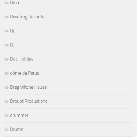
Disco
Dixiefrog Records
Dj
DJ
Doc Holliday
dôme de Parus
Drag Witche House
Drouot Productions
drummer
Drums