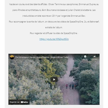
hautes en couleurs et des talents affûtés : Olivier Temime aux saxophones, Emmanuel Duprey au
piano Rhodes et synthétiseurs, Akim Bournane à la basse et Julien Charlet à la batterie. Les
irréductibles ont été rejoints en 2017 par l’organiste Emmanuel Bex.
Pour accompagner la sortie de l’album, on découvre les vidéos de
SpaceShipOne
,
24
, et
Astronaef
,
extraits de l’album.
Pour regarder et diffuser la vidéo de SpaceShipOne :
https://youtu.be/MfsZqwi5SXc