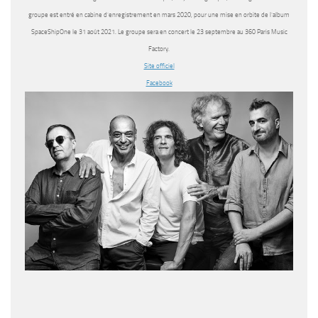
groupe est entré en cabine d’enregistrement en mars 2020, pour une mise en orbite de l’album
SpaceShipOne le 31 août 2021. Le groupe sera en concert le 23 septembre au 360 Paris Music
Factory.
Site officiel
Facebook