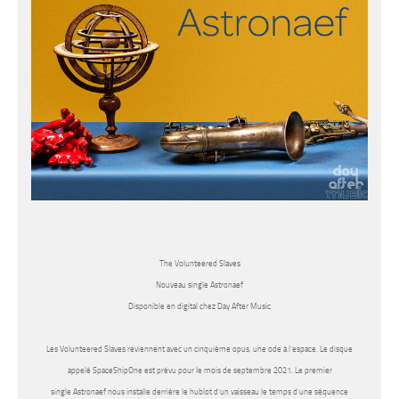
The Volunteered Slaves
Nouveau single Astronaef
Disponible en digital chez Day After Music
Les
Volunteered Slaves
reviennent avec un cinquième opus, une ode à l’espace. Le disque
appelé
SpaceShipOne
est prévu pour le mois de septembre 2021. Le premier
single
Astronaef
nous installe derrière le hublot d’un vaisseau le temps d’une séquence