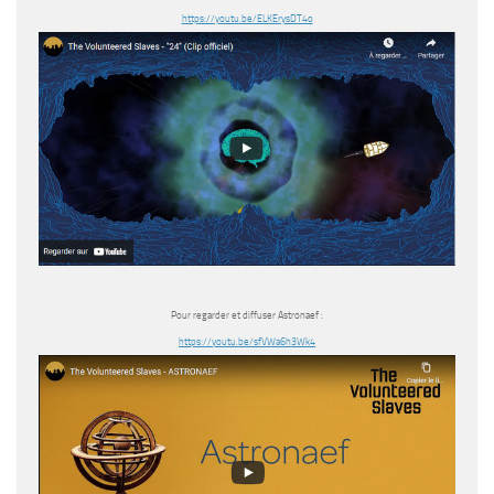
https://youtu.be/ELKErysDT4o
Pour regarder et diffuser Astronaef :
https://youtu.be/sfVWa6h3Wk4