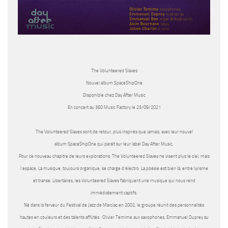
The Volunteered Slaves
Nouvel album SpaceShipOne
Disponible chez Day After Music
En concert au 360 Music Factory le 23/09/2021
The Volunteered Slaves
sont de retour, plus inspirés que jamais, avec leur nouvel
album
SpaceShipOne
qui paraît sur leur label Day After Music.
Pour ce nouveau chapitre de leurs explorations,
The Volunteered Slaves
ne visent plus le ciel, mais
l’espace. La musique, toujours organique, se charge d’électro. La poésie est bien là, entre lyrisme
et transe. Libertaires, les
Volunteered Slaves
fabriquent une musique qui nous rend
immédiatement captifs.
Né dans la ferveur du Festival de Jazz de Marciac en 2002, le groupe réunit des personnalités
hautes en couleurs et des talents affûtés : Olivier Temime aux saxophones, Emmanuel Duprey au