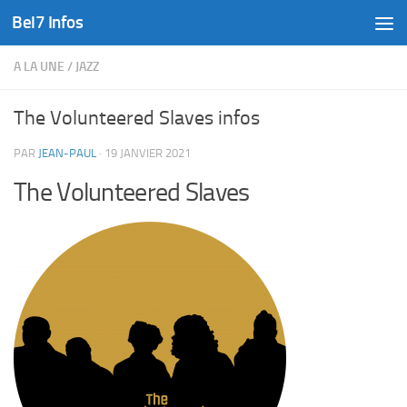
Bel7 Infos
Skip to content
A LA UNE
/
JAZZ
The Volunteered Slaves infos
PAR
JEAN-PAUL
·
19 JANVIER 2021
The Volunteered Slaves