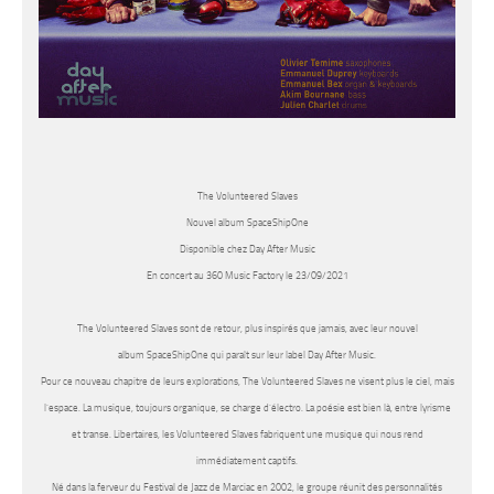
The Volunteered Slaves
Nouvel album SpaceShipOne
Disponible chez Day After Music
En concert au 360 Music Factory le 23/09/2021
The Volunteered Slaves
sont de retour, plus inspirés que jamais, avec leur nouvel
album
SpaceShipOne
qui paraît sur leur label Day After Music.
Pour ce nouveau chapitre de leurs explorations,
The Volunteered Slaves
ne visent plus le ciel, mais
l’espace. La musique, toujours organique, se charge d’électro. La poésie est bien là, entre lyrisme
et transe. Libertaires, les
Volunteered Slaves
fabriquent une musique qui nous rend
immédiatement captifs.
Né dans la ferveur du Festival de Jazz de Marciac en 2002, le groupe réunit des personnalités