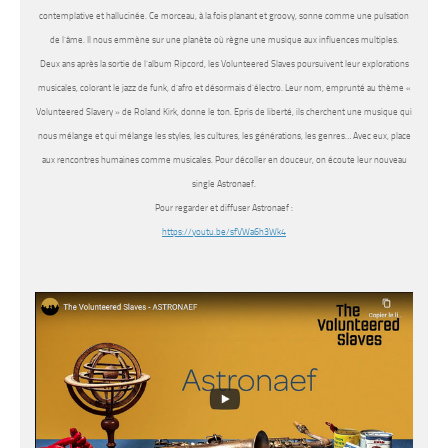
contemplative et hallucinée. Ce morceau, à la fois planant et groovy, sonne comme une pulsation
de l’âme. Il nous emmène sur une planète où règne une musique aux influences multiples.
Deux ans après la sortie de l’album Ripcord, les
Volunteered Slaves
poursuivent leur explorations
musicales, colorant le jazz de funk, d’afro et désormais d’électro. Leur nom, emprunté au thème «
Volunteered Slavery » de Roland Kirk, donne le ton. Epris de liberté, ils cherchent une musique qui
nous mélange et qui mélange les styles, les cultures, les générations, les genres… Avec eux, place
aux rencontres humaines comme musicales. Pour décoller en douceur, on écoute leur nouveau
single
Astronaef
.
Pour regarder et diffuser Astronaef :
https://youtu.be/sfVWa6h3Wk4