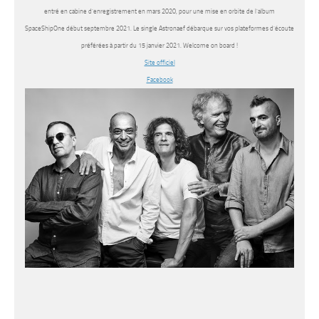
entré en cabine d’enregistrement en mars 2020, pour une mise en orbite de l’album
SpaceShipOne début septembre 2021. Le single Astronaef débarque sur vos plateformes d’écoute
préférées à partir du 15 janvier 2021. Welcome on board !
Site officiel
Facebook