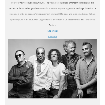
Pour leur nouvel opus SpaceShipOne, The Volunteered Slaves s’enfoncent dans l’espace à la
recherche de nouvelles galaxies sonores. La musique, toujours organique, se charge d’électro. Le
groupe est entré en cabine d’enregistrement en mars 2020, pour une mise en orbite de l’album
SpaceShipOne le 31 août 2021. Le groupe sera en concert le 23 septembre au 360 Paris Music
Factory.
Site officiel
Facebook