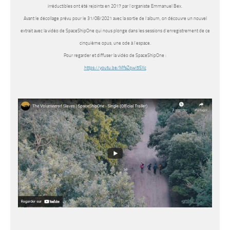
irréductibles ont été rejoints en 2017 par l’organiste Emmanuel Bex.
Avant le décollage prévu pour le 31/08/2021 avec la sortie de l’album, on découvre un nouvel
extrait avec la vidéo de
SpaceShipOne
qui nous plonge dans les sessions d’enregistrement de ce
cinquième opus, une ode à l’espace.
Pour regarder et diffuser la vidéo de SpaceShipOne :
https://youtu.be/MfsZqwi5SXc