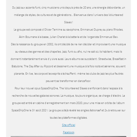
Du jazz aux accents funk, cinq musiciens unis depuis près de 20 ans, une énergie débordante, un
mélange de styles, de cultures et de générations… Bienvenue dans l’univers des Volunteered
Slaves !
Le groupe est composé d’Olivier Temime au saxophone, Emmanuel Duprey au piano Rhodes,
Akim Bournane à la basse, Julien Charlet à la batterie et de l’organiste Emmanuel Bex.
Dès la naissance du groupe en 2002, ils ont décidé de ne rien décider et improvisent une musique
au-dessus des genres et des chapelles. Jazz, funk ou afro, nul ne sait où ils habitent, mais ils
donnent instantanément envie d’y vivre aussi. Leurs albums se succèdent : Streetwise, Breakfast in
Babylone, The Day After ou Ripcord et dessinent une musique à la fois roots et aérienne, souvent
planante. En live, les corps et les esprits s’échauffent : même les clubs de jazz les plus feutrés
peuvent se transformer en dancefloor.
Pour leur nouvel opus SpaceShipOne, The Volunteered Slaves s’enfoncent dans l’espace à la
recherche de nouvelles galaxies sonores. La musique, toujours organique, se charge d’électro. Le
groupe est entré en cabine d’enregistrement en mars 2020, pour une mise en orbite de l’album
SpaceShipOne le 31 août 2021. Le groupe a déjà révélé les singles Astronaef et 24 à retrouver sur
toutes les plateformes digitales.
Site officiel
Facebook