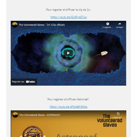
Pour regarder et diffuser le clip de 24 :
https://youtu.be/ELKErysDT4o
Pour regarder et diffuser Astronaef :
https://youtu.be/sfVWa6h3Wk4