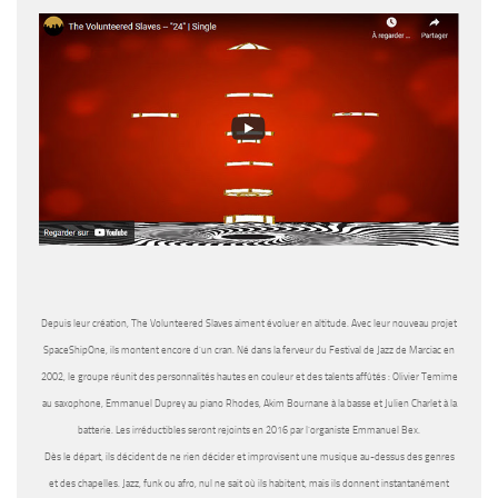
Depuis leur création, The Volunteered Slaves aiment évoluer en altitude. Avec leur nouveau projet
SpaceShipOne, ils montent encore d’un cran. Né dans la ferveur du Festival de Jazz de Marciac en
2002, le groupe réunit des personnalités hautes en couleur et des talents affûtés : Olivier Temime
au saxophone, Emmanuel Duprey au piano Rhodes, Akim Bournane à la basse et Julien Charlet à la
batterie. Les irréductibles seront rejoints en 2016 par l’organiste Emmanuel Bex.
Dès le départ, ils décident de ne rien décider et improvisent une musique au-dessus des genres
et des chapelles. Jazz, funk ou afro, nul ne sait où ils habitent, mais ils donnent instantanément