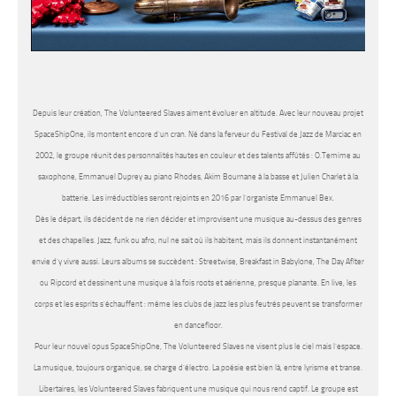
Depuis leur création, The Volunteered Slaves aiment évoluer en altitude. Avec leur nouveau projet
SpaceShipOne, ils montent encore d’un cran. Né dans la ferveur du Festival de Jazz de Marciac en
2002, le groupe réunit des personnalités hautes en couleur et des talents affûtés : O.Temime au
saxophone, Emmanuel Duprey au piano Rhodes, Akim Bournane à la basse et Julien Charlet à la
batterie. Les irréductibles seront rejoints en 2016 par l’organiste Emmanuel Bex.
Dès le départ, ils décident de ne rien décider et improvisent une musique au-dessus des genres
et des chapelles. Jazz, funk ou afro, nul ne sait où ils habitent, mais ils donnent instantanément
envie d’y vivre aussi. Leurs albums se succèdent : Streetwise, Breakfast in Babylone, The Day Aflter
ou Ripcord et dessinent une musique à la fois roots et aérienne, presque planante. En live, les
corps et les esprits s’échauffent : même les clubs de jazz les plus feutrés peuvent se transformer
en dancefloor.
Pour leur nouvel opus SpaceShipOne, The Volunteered Slaves ne visent plus le ciel mais l’espace.
La musique, toujours organique, se charge d’électro. La poésie est bien là, entre lyrisme et transe.
Libertaires, les Volunteered Slaves fabriquent une musique qui nous rend captif. Le groupe est