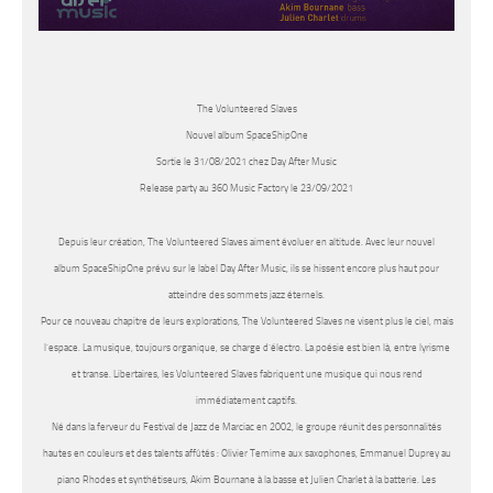
The Volunteered Slaves
Nouvel album SpaceShipOne
Sortie le 31/08/2021 chez Day After Music
Release party au 360 Music Factory le 23/09/2021
Depuis leur création,
The Volunteered Slaves
aiment évoluer en altitude. Avec leur nouvel
album
SpaceShipOne
prévu sur le label Day After Music, ils se hissent encore plus haut pour
atteindre des sommets jazz éternels.
Pour ce nouveau chapitre de leurs explorations,
The Volunteered Slaves
ne visent plus le ciel, mais
l’espace. La musique, toujours organique, se charge d’électro. La poésie est bien là, entre lyrisme
et transe. Libertaires, les
Volunteered Slaves
fabriquent une musique qui nous rend
immédiatement captifs.
Né dans la ferveur du Festival de Jazz de Marciac en 2002, le groupe réunit des personnalités
hautes en couleurs et des talents affûtés : Olivier Temime aux saxophones, Emmanuel Duprey au
piano Rhodes et synthétiseurs, Akim Bournane à la basse et Julien Charlet à la batterie. Les