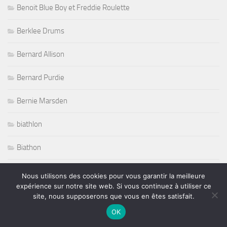
Benoit Blue Boy et Freddie Roulette
Berklee Drums
Bernard Allison
Bernard Purdie
Bernie Marsden
biathlon
Biathon
Bireli Lagrene
Nous utilisons des cookies pour vous garantir la meilleure
expérience sur notre site web. Si vous continuez à utiliser ce
Bitches Brew Beyond
site, nous supposerons que vous en êtes satisfait.
OK
Black Country Communion