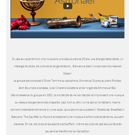
Du jazz aux accents funk, cinq musiciens unis depuis près de 20 ans, une énergie débordante, un
mélange de styles, de cultures et de générations… Bienvenue dans l’univers des Volunteered
Slaves !
Le groupe est composé d’Olivier Temime au saxophone, Emmanuel Duprey au piano Rhodes,
Akim Bournane à la basse, Julien Charlet à la batterie et de l’organiste Emmanuel Bex.
Dès la naissance du groupe en 2002, ils ont décidé de ne rien décider et improvisent une musique
au-dessus des genres et des chapelles. Jazz, funk ou afro, nul ne sait où ils habitent, mais ils
donnent instantanément envie d’y vivre aussi. Leurs albums se succèdent : Streetwise, Breakfast in
Babylone, The Day After ou Ripcord et dessinent une musique à la fois roots et aérienne, souvent
planante. En live, les corps et les esprits s’échauffent : même les clubs de jazz les plus feutrés
peuvent se transformer en dancefloor.