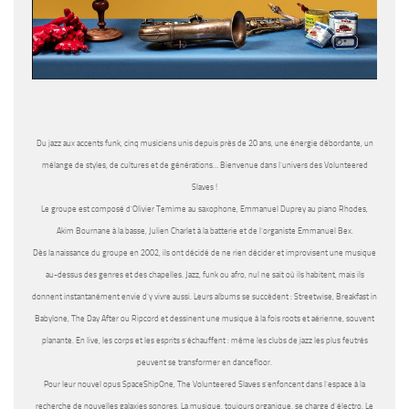
Du jazz aux accents funk, cinq musiciens unis depuis près de 20 ans, une énergie débordante, un
mélange de styles, de cultures et de générations… Bienvenue dans l’univers des Volunteered
Slaves !
Le groupe est composé d’Olivier Temime au saxophone, Emmanuel Duprey au piano Rhodes,
Akim Bournane à la basse, Julien Charlet à la batterie et de l’organiste Emmanuel Bex.
Dès la naissance du groupe en 2002, ils ont décidé de ne rien décider et improvisent une musique
au-dessus des genres et des chapelles. Jazz, funk ou afro, nul ne sait où ils habitent, mais ils
donnent instantanément envie d’y vivre aussi. Leurs albums se succèdent : Streetwise, Breakfast in
Babylone, The Day After ou Ripcord et dessinent une musique à la fois roots et aérienne, souvent
planante. En live, les corps et les esprits s’échauffent : même les clubs de jazz les plus feutrés
peuvent se transformer en dancefloor.
Pour leur nouvel opus SpaceShipOne, The Volunteered Slaves s’enfoncent dans l’espace à la
recherche de nouvelles galaxies sonores. La musique, toujours organique, se charge d’électro. Le