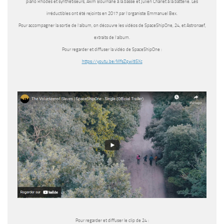
piano Rhodes et synthétiseurs, Akim Bournane à la basse et Julien Charlet à la batterie. Les
irréductibles ont été rejoints en 2017 par l’organiste Emmanuel Bex.
Pour accompagner la sortie de l’album, on découvre les vidéos de
SpaceShipOne
,
24
, et
Astronaef
,
extraits de l’album.
Pour regarder et diffuser la vidéo de SpaceShipOne :
https://youtu.be/MfsZqwi5SXc
Pour regarder et diffuser le clip de 24 :