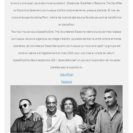
envie d’y vivre aussi. Leurs albums se succèdent : Streetwise, Breakfast in Babylone, The Day Aflter
ou Ripcord et dessinent une musique à la fois roots et aérienne, presque planante. En live, les
corps et les esprits s’échauffent : même les clubs de jazz les plus feutrés peuvent se transformer
en dancefloor.
Pour leur nouvel opus SpaceShipOne, The Volunteered Slaves ne visent plus le ciel mais l’espace.
La musique, toujours organique, se charge d’électro. La poésie est bien là, entre lyrisme et transe.
Libertaires, les Volunteered Slaves fabriquent une musique qui nous rend captif. Le groupe est
entré en cabine d’enregistrement en mars 2020, pour une mise en orbite de l’album
SpaceShipOne début septembre 2021. Après Astronaef, on poursuit l’exploration de nouvelles
planètes avec le superbe 24.
Site officiel
Facebook