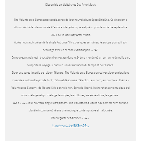
Disponible en digital chez Day After Music
The Volunteered Slaves
amorcent la sortie de leur nouvel album
SpaceShipOne
. Ce cinquième
album, véritable ode musicale à l’espace intergalactique, est prévu pour le mois de septembre
2021 sur le label Day After Music.
Après nous avoir présenté le single
Astronaef
il y a quelques semaines, le groupe poursuit son
décollage avec un second extrait appelé «
24″
.
Ce nouveau single est l’
évocation d’un voyage dans le 24ème monde où un son venu de nulle part
téléporte le voyageur dans un univers affranchi du temps et de l’espace.
Deux ans après la sortie de l’album Ripcord,
The
Volunteered Slaves
poursuivent leur explorations
musicales, colorant le jazz de funk, d’afro et désormais d’électro. Leur nom, emprunté au thème «
Volunteered Slavery » de Roland Kirk, donne le ton. Epris de liberté, ils cherchent une musique qui
nous mélange et qui mélange les styles, les cultures, les générations, les genres…
Avec
« 24 »
, leur nouveau single ultra planant,
The Volunteered Slaves
nous emmènent sur une
planète inconnue où règne une musique contemplative et hallucinée.
Pour regarder et diffuser « 24 » :
https://youtu.be/ELKErysDT4o