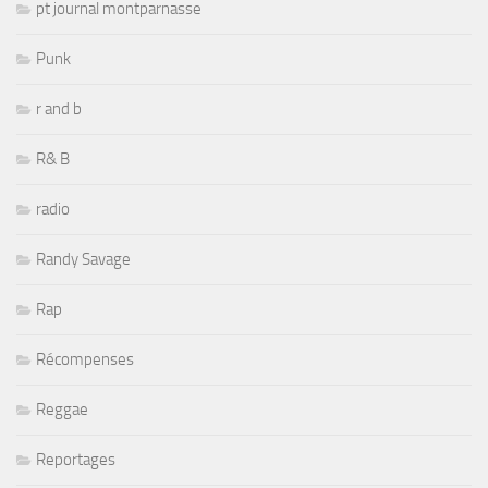
pt journal montparnasse
Punk
r and b
R& B
radio
Randy Savage
Rap
Récompenses
Reggae
Reportages