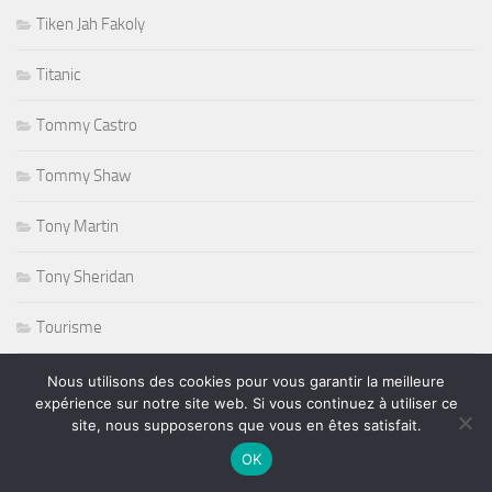
Tiken Jah Fakoly
Titanic
Tommy Castro
Tommy Shaw
Tony Martin
Tony Sheridan
Tourisme
triathlon
Nous utilisons des cookies pour vous garantir la meilleure
expérience sur notre site web. Si vous continuez à utiliser ce
site, nous supposerons que vous en êtes satisfait.
ufc
OK
Variété