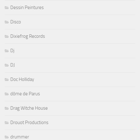
Dessin Peintures
Disco
Dixiefrog Records
Dj
DJ
Doc Holliday
dôme de Parus
Drag Witche House
Drouot Productions
drummer