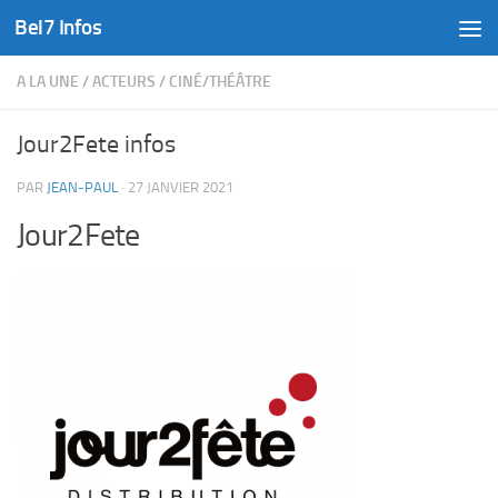
Bel7 Infos
Skip to content
A LA UNE
/
ACTEURS
/
CINÉ/THÉÂTRE
Jour2Fete infos
PAR
JEAN-PAUL
·
27 JANVIER 2021
Jour2Fete