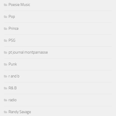
Poesie Music
Pop
Prince
PSG
pt journal montparnasse
Punk
r and b
R& B
radio
Randy Savage