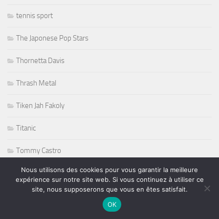
tennis sport
The Japonese Pop Stars
Thornetta Davis
Thrash Metal
Tiken Jah Fakoly
Titanic
Tommy Castro
Nous utilisons des cookies pour vous garantir la meilleure
Tommy Shaw
expérience sur notre site web. Si vous continuez à utiliser ce
site, nous supposerons que vous en êtes satisfait.
Tony Martin
OK
Tony Sheridan