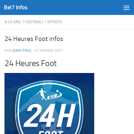
Bel7 Infos
Skip to content
A LA UNE
/
FOOTBALL
/
SPORTS
24 Heures Foot infos
PAR
JEAN-PAUL
·
31 JANVIER 2021
24 Heures Foot