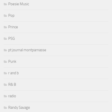
Poesie Music
Pop
Prince
PSG
pt journal montparnasse
Punk
r and b
R& B
radio
Randy Savage