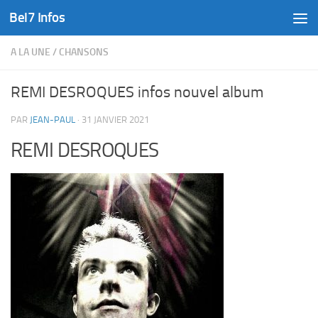
Bel7 Infos
Skip to content
A LA UNE
/
CHANSONS
REMI DESROQUES infos nouvel album
PAR
JEAN-PAUL
·
31 JANVIER 2021
REMI DESROQUES