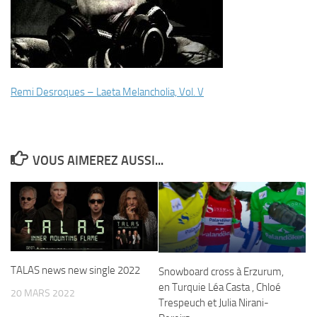
Remi Desroques – Laeta Melancholia, Vol. V
VOUS AIMEREZ AUSSI...
TALAS news new single 2022
Snowboard cross à Erzurum,
en Turquie Léa Casta , Chloé
20 MARS 2022
Trespeuch et Julia Nirani-