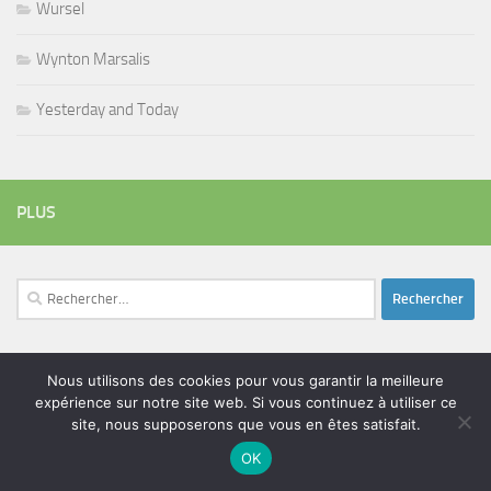
Wursel
Wynton Marsalis
Yesterday and Today
PLUS
Rechercher :
Nous utilisons des cookies pour vous garantir la meilleure
ÉTIQUETTES
expérience sur notre site web. Si vous continuez à utiliser ce
blues
batteur
adam bomb
beatles
site, nous supposerons que vous en êtes satisfait.
amar sundy
blues rock
chanteur
duc des lombards
OK
bootleneck
chanteuse
coltrane
erick bamy
glenn hughes
expo music
femme de george harrison
festival
golf drouot
groupe