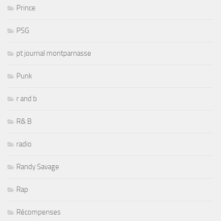
Prince
PSG
pt journal montparnasse
Punk
r and b
R& B
radio
Randy Savage
Rap
Récompenses