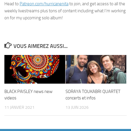
Head to
Patreon.com/hurricanenita
to join, and get access to all the
weekly livestreams plus tons of content including what I’m working
on for my upcoming solo album!
VOUS AIMEREZ AUSSI...
BLACK PAISLEY news new
SORAYA TOUKABRI QUARTET
videos
concerts et infos
11 JANVIER 2021
13 JUIN 2026