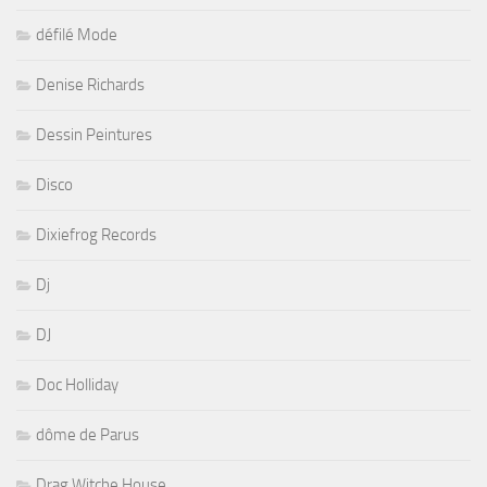
défilé Mode
Denise Richards
Dessin Peintures
Disco
Dixiefrog Records
Dj
DJ
Doc Holliday
dôme de Parus
Drag Witche House