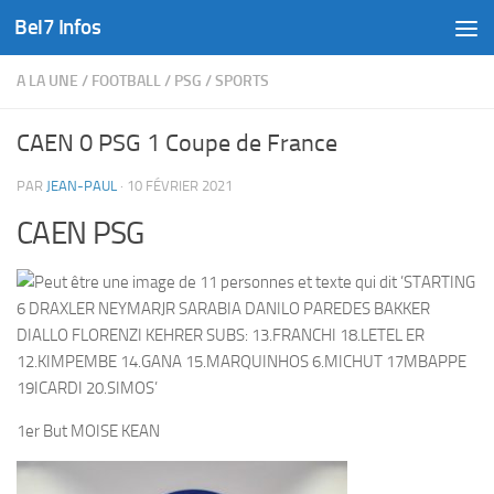
Bel7 Infos
Skip to content
A LA UNE
/
FOOTBALL
/
PSG
/
SPORTS
CAEN 0 PSG 1 Coupe de France
PAR
JEAN-PAUL
·
10 FÉVRIER 2021
CAEN PSG
1er But MOISE KEAN