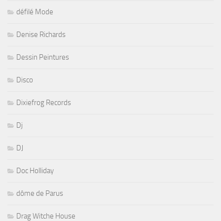
défilé Mode
Denise Richards
Dessin Peintures
Disco
Dixiefrog Records
Dj
DJ
Doc Holliday
dôme de Parus
Drag Witche House