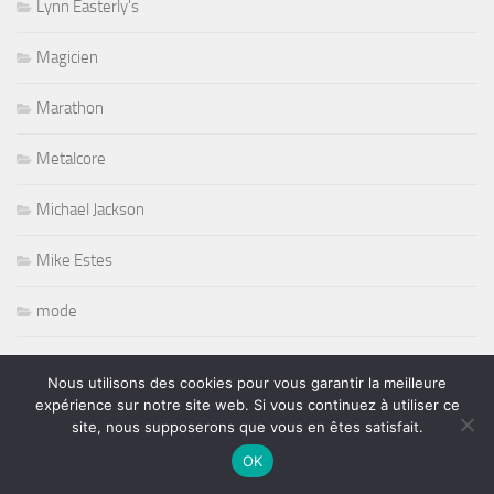
Lynn Easterly's
Magicien
Marathon
Metalcore
Michael Jackson
Mike Estes
mode
Mode defilé
Nous utilisons des cookies pour vous garantir la meilleure
expérience sur notre site web. Si vous continuez à utiliser ce
Modern Drummer
site, nous supposerons que vous en êtes satisfait.
OK
MOTOS