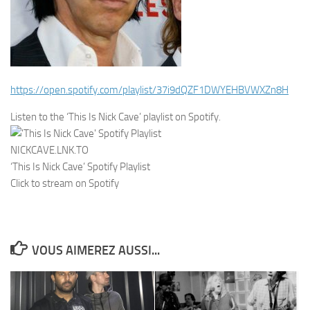
https://open.spotify.com/
playlist/
37i9dQZF1DWYEHBVWXZn8H
Listen to the ‘This Is Nick Cave’ playlist on Spotify.
NICKCAVE.LNK.TO
‘This Is Nick Cave’ Spotify Playlist
Click to stream on Spotify
VOUS AIMEREZ AUSSI...