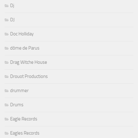
Dj
DJ
Doc Holliday
dôme de Parus
Drag Witche House
Drouot Productions
drummer
Drums
Eagle Records
Eagles Records