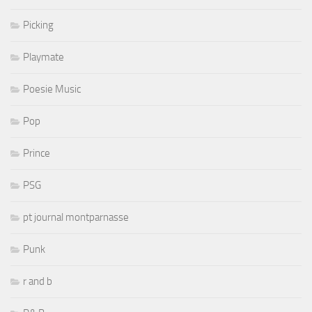
Picking
Playmate
Poesie Music
Pop
Prince
PSG
pt journal montparnasse
Punk
r and b