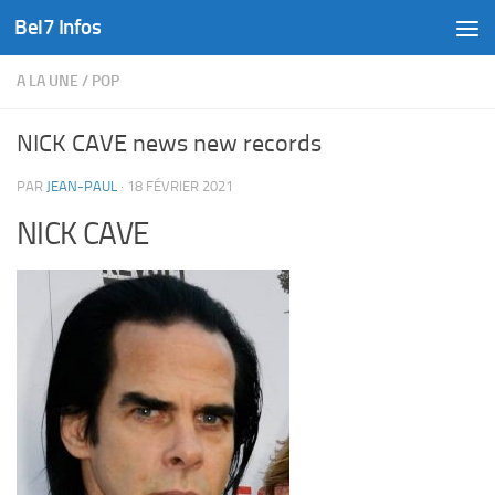
Bel7 Infos
Skip to content
A LA UNE
/
POP
NICK CAVE news new records
PAR
JEAN-PAUL
·
18 FÉVRIER 2021
NICK CAVE