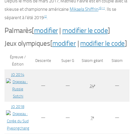
Depuis le mois de mars 2017, Mathieu Faivre est en couple avec la
10
,
11
skieuse et championne américaine
Mikaela Shiffrin
. Ils se
12
séparent à l’été 2019
.
Palmarès
[
modifier
|
modifier le code
]
Jeux olympiques
[
modifier
|
modifier le code
]
Épreuve /
Descente
Super G
Slalom géant
Slalom
Édition
JO 2014
—
—
—
e
24
Sotchi
JO 2018
—
—
—
e
7
Pyeongchang