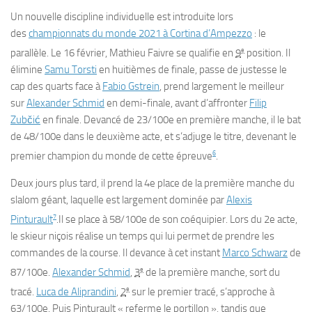
Un nouvelle discipline individuelle est introduite lors
des
championnats du monde 2021 à Cortina d’Ampezzo
: le
e
parallèle. Le 16 février, Mathieu Faivre se qualifie en
9
position. Il
élimine
Samu Torsti
en huitièmes de finale, passe de justesse le
cap des quarts face à
Fabio Gstrein
, prend largement le meilleur
sur
Alexander Schmid
en demi-finale, avant d’affronter
Filip
Zubčić
en finale. Devancé de 23/100e en première manche, il le bat
de 48/100e dans le deuxième acte, et s’adjuge le titre, devenant le
6
premier champion du monde de cette épreuve
.
Deux jours plus tard, il prend la 4e place de la première manche du
slalom géant, laquelle est largement dominée par
Alexis
7
Pinturault
.Il se place à 58/100e de son coéquipier. Lors du 2e acte,
le skieur niçois réalise un temps qui lui permet de prendre les
commandes de la course. Il devance à cet instant
Marco Schwarz
de
e
87/100e.
Alexander Schmid
,
3
de la première manche, sort du
e
tracé.
Luca de Aliprandini
,
2
sur le premier tracé, s’approche à
63/100e. Puis Pinturault « referme le portillon », tandis que