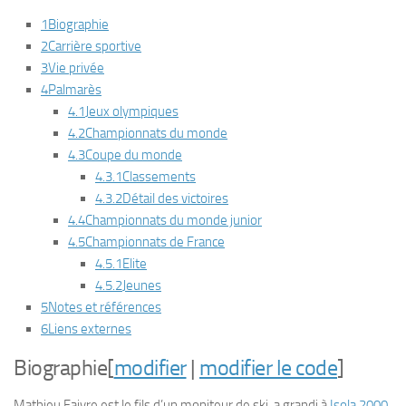
1
Biographie
2
Carrière sportive
3
Vie privée
4
Palmarès
4.1
Jeux olympiques
4.2
Championnats du monde
4.3
Coupe du monde
4.3.1
Classements
4.3.2
Détail des victoires
4.4
Championnats du monde junior
4.5
Championnats de France
4.5.1
Elite
4.5.2
Jeunes
5
Notes et références
6
Liens externes
Biographie
[
modifier
|
modifier le code
]
Mathieu Faivre est le fils d’un moniteur de ski, a grandi à
Isola 2000
,