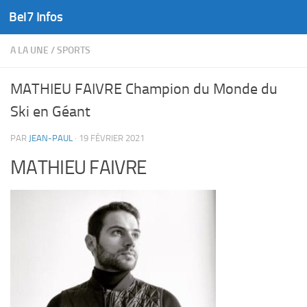
Bel7 Infos
Skip to content
A LA UNE
/
SPORTS
MATHIEU FAIVRE Champion du Monde du
Ski en Géant
PAR
JEAN-PAUL
·
19 FÉVRIER 2021
MATHIEU FAIVRE