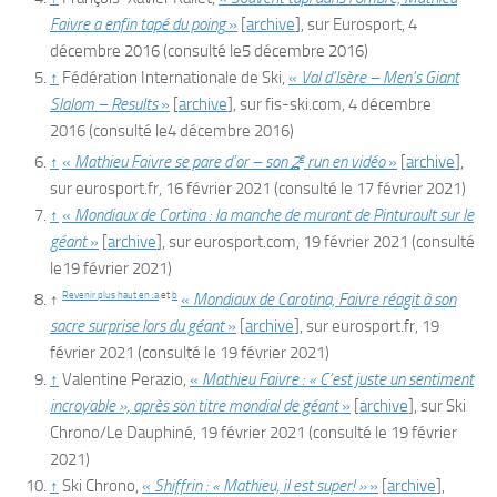
Faivre a enfin tapé du poing
»
[
archive
]
, sur
Eurosport
,
4
décembre 2016
(consulté le
5 décembre 2016
)
↑
Fédération Internationale de Ski,
«
Val d’Isère – Men’s Giant
Slalom – Results
»
[
archive
]
, sur
fis-ski.com
,
4 décembre
2016
(consulté le
4 décembre 2016
)
e
↑
«
Mathieu Faivre se pare d’or – son
2
run en vidéo
»
[
archive
]
,
sur
eurosport.fr
,
16 février 2021
(consulté le
17 février 2021
)
↑
«
Mondiaux de Cortina : la manche de murant de Pinturault sur le
géant
»
[
archive
]
, sur
eurosport.com
,
19 février 2021
(consulté
le
19 février 2021
)
Revenir plus haut en :
a
et
b
↑
«
Mondiaux de Carotina, Faivre réagit à son
sacre surprise lors du géant
»
[
archive
]
, sur
eurosport.fr
,
19
février 2021
(consulté le
19 février 2021
)
↑
Valentine Perazio,
«
Mathieu Faivre : « C’est juste un sentiment
incroyable », après son titre mondial de géant
»
[
archive
]
, sur
Ski
Chrono/Le Dauphiné
,
19 février 2021
(consulté le
19 février
2021
)
↑
Ski Chrono,
«
Shiffrin : « Mathieu, il est super! »
»
[
archive
]
,