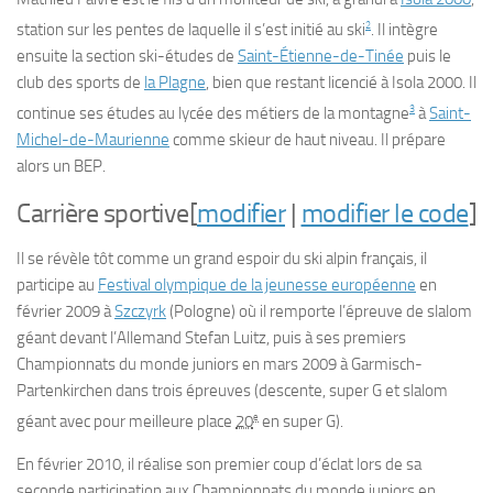
2
station sur les pentes de laquelle il s’est initié au ski
. Il intègre
ensuite la section ski-études de
Saint-Étienne-de-Tinée
puis le
club des sports de
la Plagne
, bien que restant licencié à Isola 2000. Il
3
continue ses études au lycée des métiers de la montagne
à
Saint-
Michel-de-Maurienne
comme skieur de haut niveau. Il prépare
alors un BEP.
Carrière sportive
[
modifier
|
modifier le code
]
Il se révèle tôt comme un grand espoir du ski alpin français, il
participe au
Festival olympique de la jeunesse européenne
en
février 2009 à
Szczyrk
(Pologne) où il remporte l’épreuve de slalom
géant devant l’Allemand Stefan Luitz, puis à ses premiers
Championnats du monde juniors en mars 2009 à Garmisch-
Partenkirchen dans trois épreuves (descente, super G et slalom
e
géant avec pour meilleure place
20
en super G).
En février 2010, il réalise son premier coup d’éclat lors de sa
seconde participation aux Championnats du monde juniors en