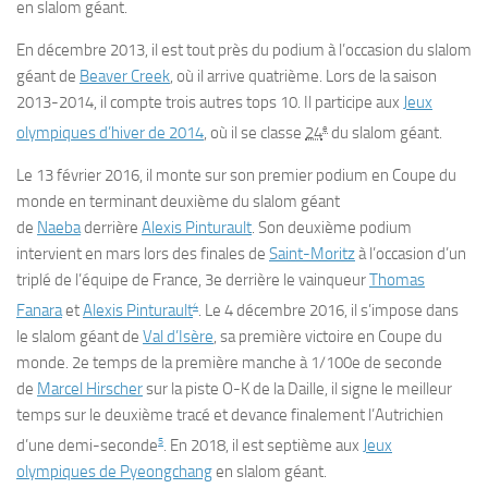
en slalom géant.
En décembre 2013, il est tout près du podium à l’occasion du slalom
géant de
Beaver Creek
, où il arrive quatrième. Lors de la saison
2013-2014, il compte trois autres tops 10. Il participe aux
Jeux
e
olympiques d’hiver de 2014
, où il se classe
24
du slalom géant.
Le
13 février 2016
, il monte sur son premier podium en Coupe du
monde en terminant deuxième du slalom géant
de
Naeba
derrière
Alexis Pinturault
. Son deuxième podium
intervient en mars lors des finales de
Saint-Moritz
à l’occasion d’un
triplé de l’équipe de France, 3e derrière le vainqueur
Thomas
4
Fanara
et
Alexis Pinturault
. Le
4 décembre 2016
, il s’impose dans
le slalom géant de
Val d’Isère
, sa première victoire en Coupe du
monde. 2e temps de la première manche à 1/100e de seconde
de
Marcel Hirscher
sur la piste O-K de la Daille, il signe le meilleur
temps sur le deuxième tracé et devance finalement l’Autrichien
5
d’une demi-seconde
. En 2018, il est septième aux
Jeux
olympiques de Pyeongchang
en slalom géant.