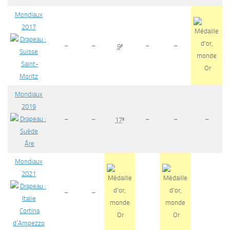
Mondiaux
2017
–
–
–
–
e
9
Saint-
Or
Moritz
Mondiaux
2019
–
–
–
–
–
e
17
Åre
Mondiaux
2021
–
–
Cortina
Or
Or
d’Ampezzo