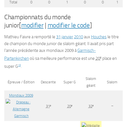
Total
0
0
1
0
0
1
Championnats du monde
junior
[
modifier
|
modifier le code
]
Mathieu Faivre a remporté le
31
janvier
2010
aux
Houches
le titre
de champion du monde junior de slalom géant. Il avait pris part
l’année précédente aux mondiaux 2009 à
Garmisch-
e
Partenkirchen
où sa meilleure performance est une
20
place en
13
super G
.
Slalom
Épreuve / Édition
Descente
Super G
Slalom
géant
Mondiaux 2009
–
e
e
e
31
20
32
Garmisch