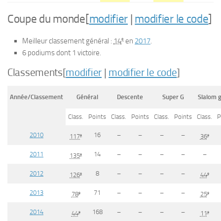
Coupe du monde
[
modifier
|
modifier le code
]
e
Meilleur classement général :
14
en
2017
.
6
podiums dont
1
victoire.
Classements
[
modifier
|
modifier le code
]
Année/Classement
Général
Descente
Super G
Slalom 
Class.
Points
Class.
Points
Class.
Points
Class.
P
2010
16
–
–
–
–
e
e
117
36
2011
14
–
–
–
–
–
e
135
2012
8
–
–
–
–
e
e
126
44
2013
71
–
–
–
–
e
e
78
25
2014
168
–
–
–
–
e
e
44
11