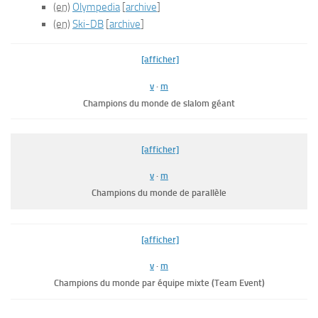
(en)
Olympedia
[
archive
]
(en)
Ski-DB
[
archive
]
[afficher]
v
·
m
Champions du monde de slalom géant
[afficher]
v
·
m
Champions du monde de parallèle
[afficher]
v
·
m
Champions du monde par équipe mixte (
Team Event
)