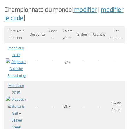
Championnats du monde
[
modifier
|
modifier
le code
]
Épreuve /
Super
Slalom
Par
Descente
Slalom
Parallèle
Édition
G
géant
équipes
Mondiaux
2013
–
–
–
–
–
e
21
Schladming
Mondiaux
2015
1/4 de
–
–
DNF
–
–
finale
Vail
–
Beaver
Creek