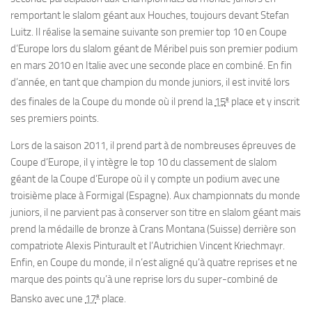
remportant le slalom géant aux Houches, toujours devant Stefan
Luitz. Il réalise la semaine suivante son premier top 10 en Coupe
d’Europe lors du slalom géant de Méribel puis son premier podium
en mars 2010 en Italie avec une seconde place en combiné. En fin
d’année, en tant que champion du monde juniors, il est invité lors
e
des finales de la Coupe du monde où il prend la
15
place et y inscrit
ses premiers points.
Lors de la saison 2011, il prend part à de nombreuses épreuves de
Coupe d’Europe, il y intègre le top 10 du classement de slalom
géant de la Coupe d’Europe où il y compte un podium avec une
troisième place à Formigal (Espagne). Aux championnats du monde
juniors, il ne parvient pas à conserver son titre en slalom géant mais
prend la médaille de bronze à Crans Montana (Suisse) derrière son
compatriote Alexis Pinturault et l’Autrichien Vincent Kriechmayr.
Enfin, en Coupe du monde, il n’est aligné qu’à quatre reprises et ne
marque des points qu’à une reprise lors du super-combiné de
e
Bansko avec une
17
place.