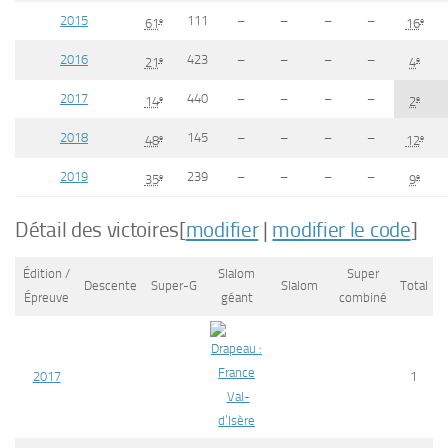
2015
111
–
–
–
–
e
e
61
16
2016
423
–
–
–
–
e
e
21
4
2017
440
–
–
–
–
e
e
14
2
2018
145
–
–
–
–
e
e
48
12
2019
239
–
–
–
–
e
e
35
9
Détail des victoires
[
modifier
|
modifier le code
]
Édition /
Slalom
Super
Descente
Super-G
Slalom
Total
Épreuve
géant
combiné
2017
1
Val-
d’Isère