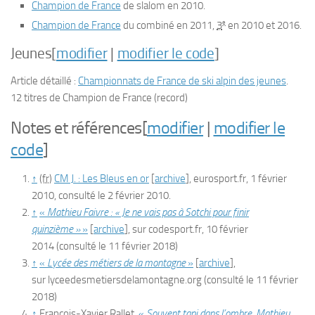
Champion de France
de slalom en 2010.
e
Champion de France
du combiné en 2011,
3
en 2010 et 2016.
Jeunes
[
modifier
|
modifier le code
]
Article détaillé :
Championnats de France de ski alpin des jeunes
.
12 titres de Champion de France (record)
Notes et références
[
modifier
|
modifier le
code
]
↑
(fr)
CM J. : Les Bleus en or
[
archive
]
, eurosport.fr, 1 février
2010, consulté le 2 février 2010.
↑
«
Mathieu Faivre : « Je ne vais pas à Sotchi pour finir
quinzième »
»
[
archive
]
, sur
codesport.fr
,
10 février
2014
(consulté le
11 février 2018
)
↑
«
Lycée des métiers de la montagne
»
[
archive
]
,
sur
lyceedesmetiersdelamontagne.org
(consulté le
11 février
2018
)
↑
François-Xavier Rallet,
«
Souvent tapi dans l’ombre, Mathieu