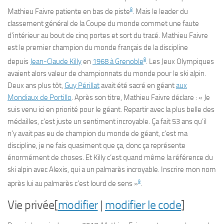
8
Mathieu Faivre patiente en bas de piste
. Mais le leader du
classement général de la Coupe du monde commet une faute
d’intérieur au bout de cinq portes et sort du tracé. Mathieu Faivre
est le premier champion du monde français de la discipline
8
depuis
Jean-Claude Killy
en
1968 à Grenoble
. Les Jeux Olympiques
avaient alors valeur de championnats du monde pour le ski alpin.
Deux ans plus tôt,
Guy Périllat
avait été sacré en géant
aux
Mondiaux de Portillo
. Après son titre, Mathieu Faivre déclare :
« Je
suis venu ici en priorité pour le géant. Repartir avec la plus belle des
médailles, c’est juste un sentiment incroyable. Ça fait 53 ans qu’il
n’y avait pas eu de champion du monde de géant, c’est ma
discipline, je ne fais quasiment que ça, donc ça représente
énormément de choses. Et Killy c’est quand même la référence du
ski alpin avec Alexis, qui a un palmarès incroyable. Inscrire mon nom
9
après lui au palmarès c’est lourd de sens »
.
Vie privée
[
modifier
|
modifier le code
]