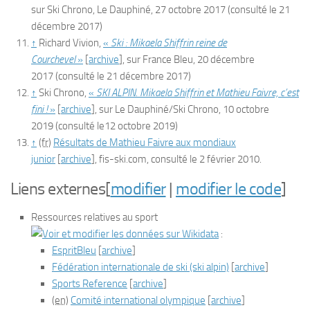
sur
Ski Chrono, Le Dauphiné
,
27 octobre 2017
(consulté le
21
décembre 2017
)
↑
Richard Vivion,
«
Ski : Mikaela Shiffrin reine de
Courchevel
»
[
archive
]
, sur
France Bleu
,
20 décembre
2017
(consulté le
21 décembre 2017
)
↑
Ski Chrono,
«
SKI ALPIN. Mikaela Shiffrin et Mathieu Faivre, c’est
fini !
»
[
archive
]
, sur
Le Dauphiné/Ski Chrono
,
10 octobre
2019
(consulté le
12 octobre 2019
)
↑
(fr)
Résultats de Mathieu Faivre aux mondiaux
junior
[
archive
]
, fis-ski.com, consulté le 2 février 2010.
Liens externes
[
modifier
|
modifier le code
]
Ressources relatives au sport
:
EspritBleu
[
archive
]
Fédération internationale de ski
(ski alpin)
[
archive
]
Sports Reference
[
archive
]
(en)
Comité international olympique
[
archive
]