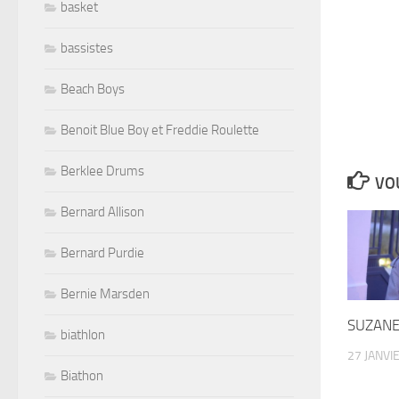
basket
bassistes
Beach Boys
Benoit Blue Boy et Freddie Roulette
Berklee Drums
VOU
Bernard Allison
Bernard Purdie
Bernie Marsden
SUZANE 
biathlon
27 JANVI
Biathon