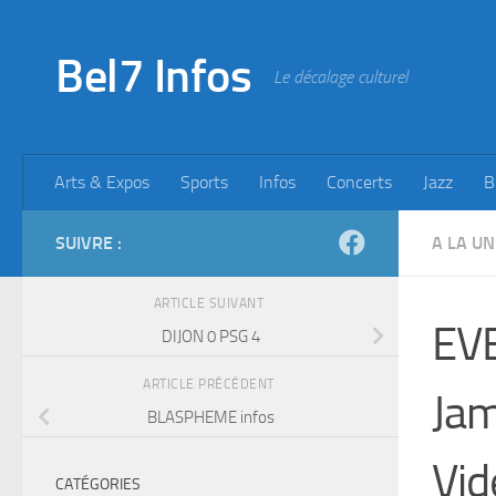
Skip to content
Bel7 Infos
Le décalage culturel
Arts & Expos
Sports
Infos
Concerts
Jazz
B
SUIVRE :
A LA UN
ARTICLE SUIVANT
EVE
DIJON 0 PSG 4
ARTICLE PRÉCÉDENT
Jam
BLASPHEME infos
Vid
CATÉGORIES