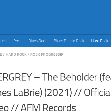
lues
Rock
Blues Rock
Blues Boogie Rock
Hard Rock
E
/
HARD ROCK
/
ROCK PROGRESSIF
RGREY – The Beholder (fe
es LaBrie) (2021) // Official
eo // AFM Records