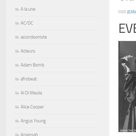
A la une
PAR
JEAN
AC/DC
EV
accordeoniste
Acteurs
Adam Bomb
afrobeat
Al Di Meola
Alice Cooper
Angus Young
Aniansah