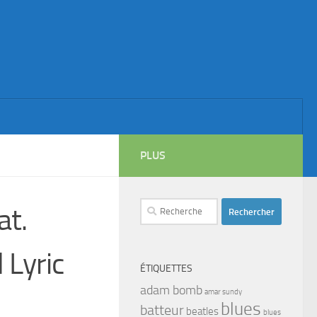
PLUS
Rechercher :
at.
 Lyric
ÉTIQUETTES
adam bomb
amar sundy
blues
batteur
beatles
blues