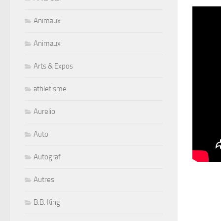
Animaux
Animaux
Arts & Expos
athletisme
Aurelio
Auto
Autograf
Autres
B.B. King