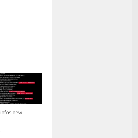
 infos new
6