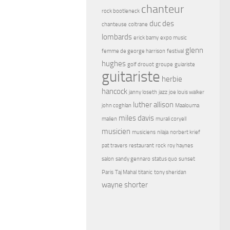
chanteur
rock bootleneck
duc des
chanteuse
coltrane
lombards
erick bamy
expo music
glenn
femme de george harrison
festival
hughes
golf drouot
groupe
guiariste
guitariste
herbie
hancock
janny loseth
jazz
joe louis walker
luther allison
john coghlan
Maalouma
miles davis
malien
murali coryell
musicien
musiciens
nilaja
norbert krief
pat travers
restaurant
rock
roy haynes
salon
sandy gennaro
status quo
sunset
Paris
Taj Mahal
titanic
tony sheridan
wayne shorter