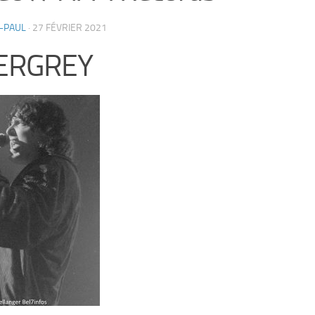
-PAUL
·
27 FÉVRIER 2021
ERGREY