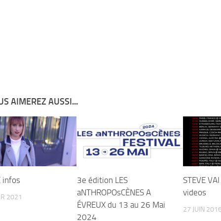
S AIMEREZ AUSSI...
infos
3e édition LES
STEVE VAI
aNTHROPOsCÈNES A
videos
ER 2021
ÉVREUX du 13 au 26 Mai
27 JUIN 201
2024