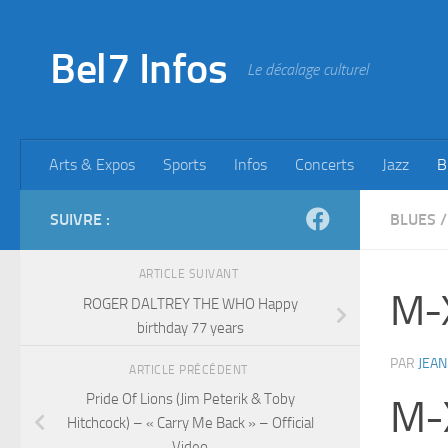
Skip to content
Bel7 Infos
Le décalage culturel
Arts & Expos
Sports
Infos
Concerts
Jazz
B
SUIVRE :
BLUES
/
ARTICLE SUIVANT
M-
ROGER DALTREY THE WHO Happy
birthday 77 years
PAR
JEAN
ARTICLE PRÉCÉDENT
Pride Of Lions (Jim Peterik & Toby
M-
Hitchcock) – « Carry Me Back » – Official
Video