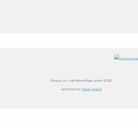
Mixcloud​, 447 – 453 Hackney Road, London, E2 9DY
Get Mixcloud for:
iPhone
|
Android