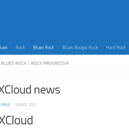
lues
Rock
Blues Rock
Blues Boogie Rock
Hard Rock
BLUES ROCK
/
ROCK PROGRESSIF
XCloud news
-PAUL
·
1 MARS 2021
XCloud