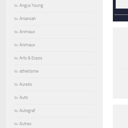
Angus Young
Aniansah
Animaux
Animaux
Arts & Expos
athletisme
Aurelio
Auto
Autograf
Autres