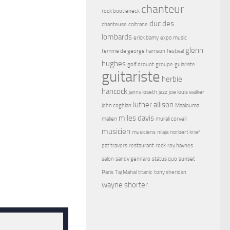
chanteur
rock bootleneck
duc des
chanteuse
coltrane
lombards
erick bamy
expo music
glenn
femme de george harrison
festival
hughes
golf drouot
groupe
guiariste
guitariste
herbie
hancock
janny loseth
jazz
joe louis walker
luther allison
john coghlan
Maalouma
miles davis
malien
murali coryell
musicien
musiciens
nilaja
norbert krief
pat travers
restaurant
rock
roy haynes
salon
sandy gennaro
status quo
sunset
Paris
Taj Mahal
titanic
tony sheridan
wayne shorter