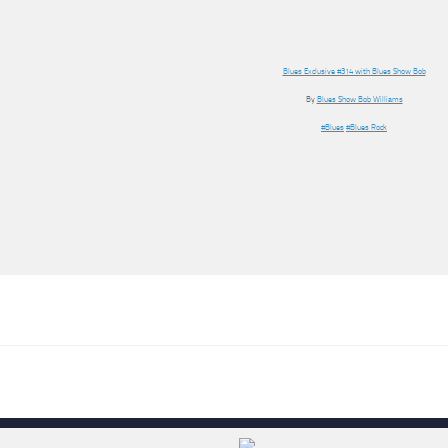
Blues Exclusive #314 with Blues Show Bob
By
Blues Show Bob Williams
#Blues
#Blues Rock