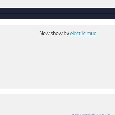
New show by
electric mud
Aquarian Moons #308 The Lockdown Session