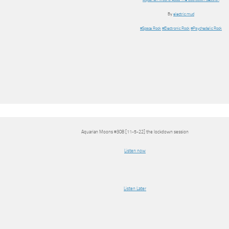
By
electric mud
#Space Rock
#Electronic Rock
#Psychedelic Rock
Aquarian Moons #308 [11-5-22] the lockdown session
Listen now
Listen Later