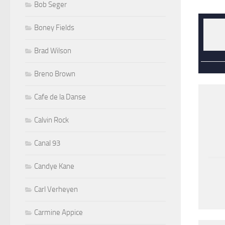
Bob Seger
Boney Fields
Brad Wilson
Breno Brown
Cafe de la Danse
Calvin Rock
Canal 93
Candye Kane
Carl Verheyen
Carmine Appice