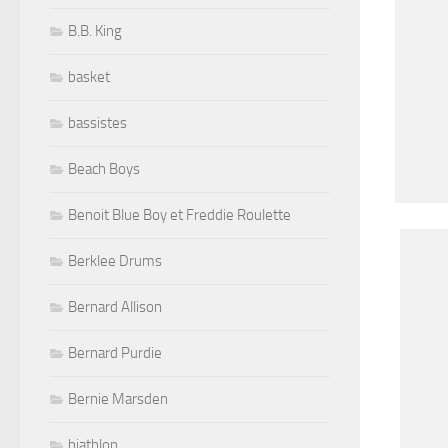
B.B. King
basket
bassistes
Beach Boys
Benoit Blue Boy et Freddie Roulette
Berklee Drums
Bernard Allison
Bernard Purdie
Bernie Marsden
biathlon