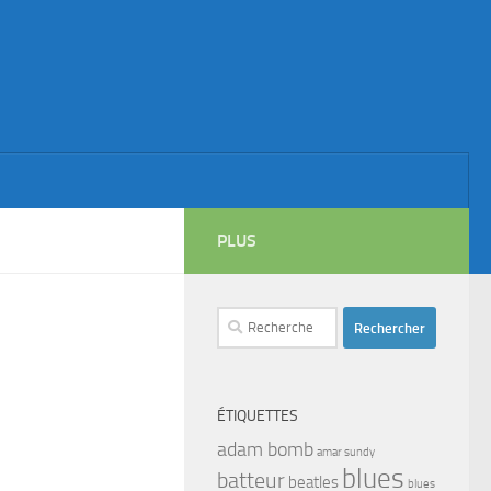
PLUS
Rechercher :
ÉTIQUETTES
adam bomb
amar sundy
blues
batteur
beatles
blues