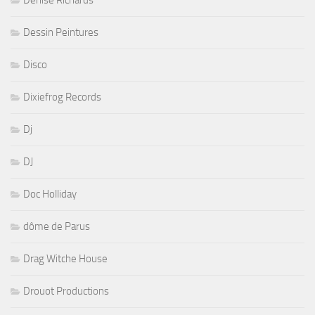
Denise Richards
Dessin Peintures
Disco
Dixiefrog Records
Dj
DJ
Doc Holliday
dôme de Parus
Drag Witche House
Drouot Productions