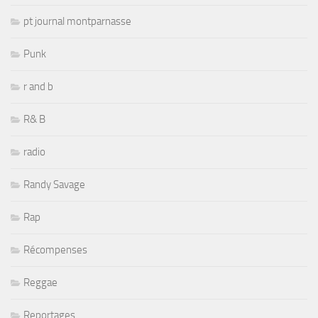
pt journal montparnasse
Punk
r and b
R& B
radio
Randy Savage
Rap
Récompenses
Reggae
Reportages