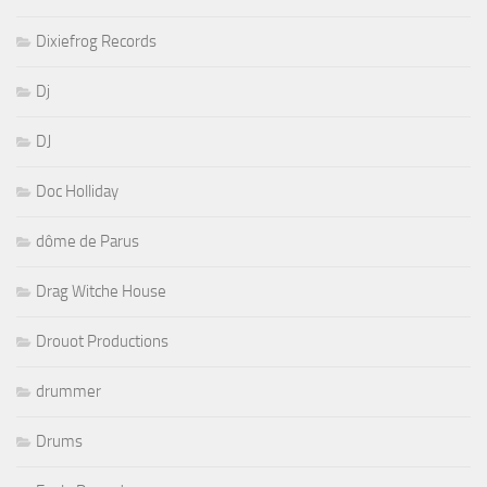
Dixiefrog Records
Dj
DJ
Doc Holliday
dôme de Parus
Drag Witche House
Drouot Productions
drummer
Drums