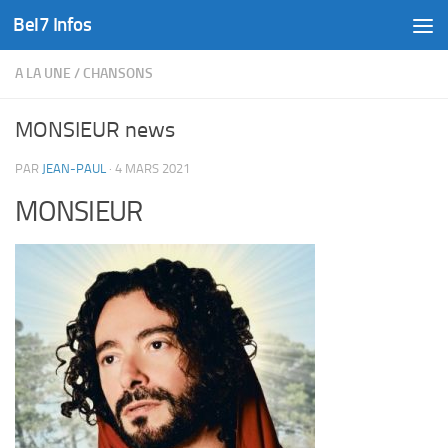
Bel7 Infos
Skip to content
A LA UNE
/
CHANSONS
MONSIEUR news
PAR
JEAN-PAUL
·
4 MARS 2021
MONSIEUR