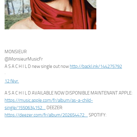
MONSIEUR
@MonsieurMusicFr
A S A C H I L D new single out now
http://
backl.ink/144275792
·
12 févr.
A S A C H I L D AVAILABLE NOW DISPONIBLE MAINTENANT APPLE:
https://
music.apple.com/fr/album/as-a-
child-
single/1550634152
…
DEEZER:
https://
deezer.com/fr/album/20265
4472
…
SPOTIFY: