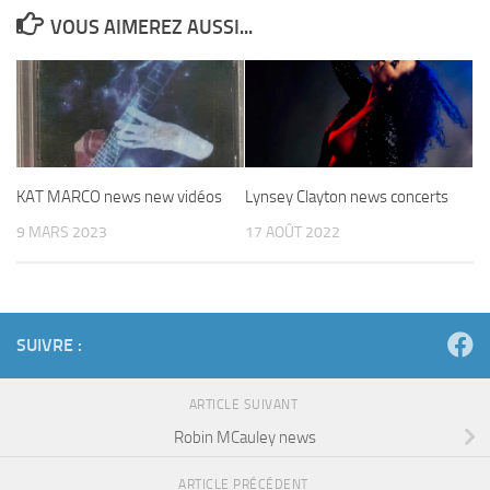
VOUS AIMEREZ AUSSI...
KAT MARCO news new vidéos
Lynsey Clayton news concerts
9 MARS 2023
17 AOÛT 2022
SUIVRE :
ARTICLE SUIVANT
Robin MCauley news
ARTICLE PRÉCÉDENT