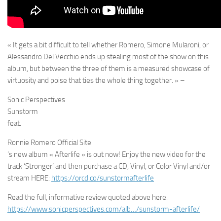
« It gets a bit difficult to tell whether Romero, Simone Mularoni, or
Alessandro Del Vecchio ends up stealing most of the show on this
album, but between the three of them is a measured showcase of
virtuosity and poise that ties the whole thing together. » –
Sonic Perspectives
Sunstorm
feat.
Ronnie Romero Official Site
‘s new album « Afterlife » is out now! Enjoy the new video for the
track ‘Stronger’ and then purchase a CD, Vinyl, or Color Vinyl and/or
stream HERE:
https://orcd.co/
sunstormafterlife
Read the full, informative review quoted above here:
https://www.sonicperspectives.
com/alb…/sunstorm-afterlife/