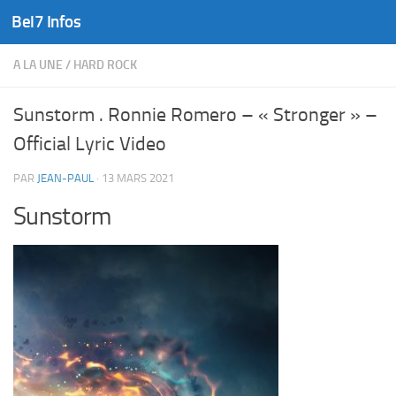
Bel7 Infos
Skip to content
A LA UNE
/
HARD ROCK
Sunstorm . Ronnie Romero – « Stronger » –
Official Lyric Video
PAR
JEAN-PAUL
·
13 MARS 2021
Sunstorm