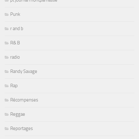
pt journal montparnasse
Punk
r and b
R& B
radio
Randy Savage
Rap
Récompenses
Reggae
Reportages