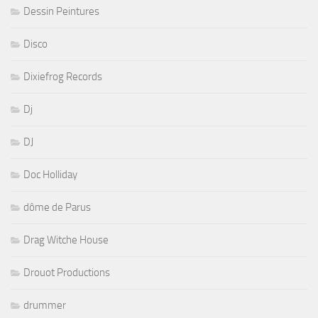
Dessin Peintures
Disco
Dixiefrog Records
Dj
DJ
Doc Holliday
dôme de Parus
Drag Witche House
Drouot Productions
drummer