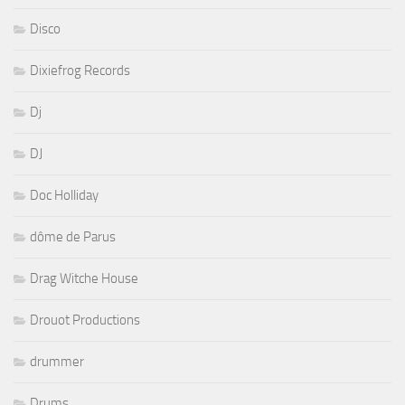
Disco
Dixiefrog Records
Dj
DJ
Doc Holliday
dôme de Parus
Drag Witche House
Drouot Productions
drummer
Drums