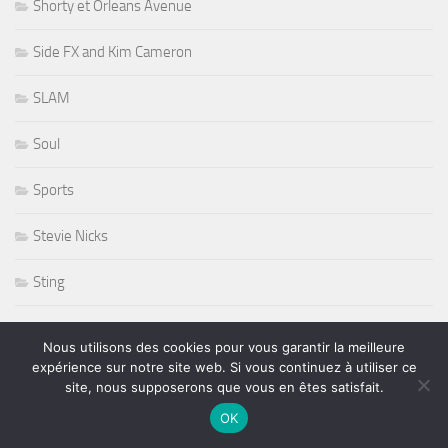
Shorty et Orleans Avenue
Side FX and Kim Cameron
SLAM
Soul
Sports
Stevie Nicks
Sting
Stryper
Nous utilisons des cookies pour vous garantir la meilleure
expérience sur notre site web. Si vous continuez à utiliser ce
Studios
site, nous supposerons que vous en êtes satisfait.
OK
Sunset Sunside