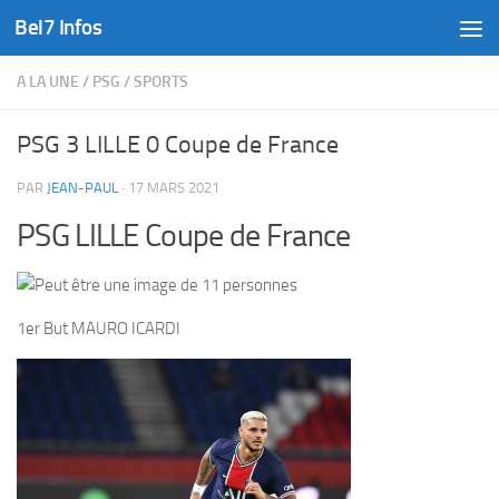
Bel7 Infos
Skip to content
A LA UNE
/
PSG
/
SPORTS
PSG 3 LILLE 0 Coupe de France
PAR
JEAN-PAUL
·
17 MARS 2021
PSG LILLE Coupe de France
1er But MAURO ICARDI