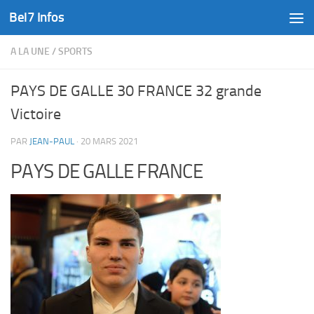
Bel7 Infos
Skip to content
A LA UNE
/
SPORTS
PAYS DE GALLE 30 FRANCE 32 grande
Victoire
PAR
JEAN-PAUL
·
20 MARS 2021
PAYS DE GALLE FRANCE