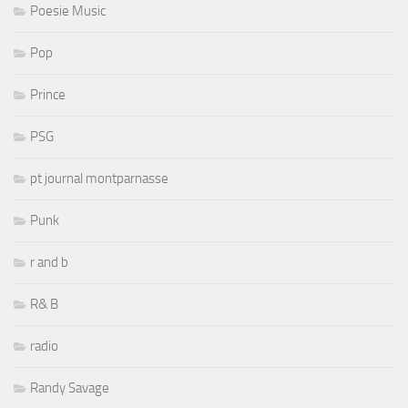
Poesie Music
Pop
Prince
PSG
pt journal montparnasse
Punk
r and b
R& B
radio
Randy Savage