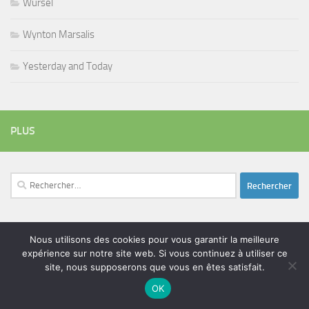
Wursel
Wynton Marsalis
Yesterday and Today
PLUS
Rechercher :
Nous utilisons des cookies pour vous garantir la meilleure
ÉTIQUETTES
expérience sur notre site web. Si vous continuez à utiliser ce
blues
batteur
adam bomb
beatles
amar sundy
blues rock
site, nous supposerons que vous en êtes satisfait.
chanteur
duc des lombards
bootleneck
chanteuse
coltrane
erick bamy
OK
glenn hughes
expo music
femme de george harrison
festival
golf drouot
groupe