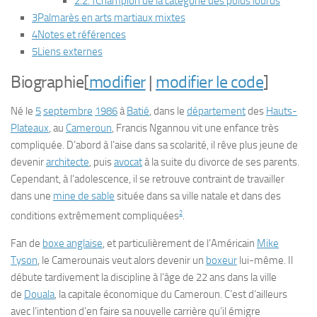
2.2.1
Champion de la catégorie des poids lourds
3
Palmarès en arts martiaux mixtes
4
Notes et références
5
Liens externes
Biographie
[
modifier
|
modifier le code
]
Né le
5
septembre
1986
à
Batié
, dans le
département
des
Hauts-
Plateaux
, au
Cameroun
, Francis Ngannou vit une enfance très
compliquée. D’abord à l’aise dans sa scolarité, il rêve plus jeune de
devenir
architecte
, puis
avocat
à la suite du divorce de ses parents.
Cependant, à l’adolescence, il se retrouve contraint de travailler
dans une
mine de sable
située dans sa ville natale et dans des
2
conditions extrêmement compliquées
.
Fan de
boxe anglaise
, et particulièrement de l’Américain
Mike
Tyson
, le Camerounais veut alors devenir un
boxeur
lui-même. Il
débute tardivement la discipline à l’âge de 22 ans dans la ville
de
Douala
, la capitale économique du Cameroun. C’est d’ailleurs
avec l’intention d’en faire sa nouvelle carrière qu’il émigre