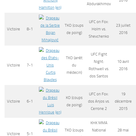
Anthony
2016
Abdurakhimov
Hamilton
(en)
UFC on Fox:
TKO (coups
23 juillet
Victoire
8-1
Holm vs.
Bojan
de poing)
2016
Shevchenko
Mihajlović
UFC Fight
TKO (arrêt
Night:
10 avril
Victoire
7-1
du
Rothwell vs.
2016
Curtis
médecin)
dos Santos
Blaydes
UFC on Fox:
19
KO (coups
Victoire
6-1
dos Anjos vs.
décembre
Luis
de poing)
Cerrone 2
2015
Henrique
(en)
KHK MMA
TKO (coups
National
28 mai
Victoire
5-1