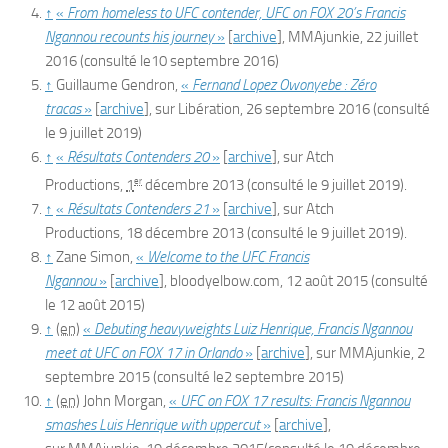
↑
«
From homeless to UFC contender, UFC on FOX 20’s Francis
Ngannou recounts his journey
»
[
archive
]
, MMAjunkie,
22 juillet
2016
(consulté le
10 septembre 2016
)
↑
Guillaume Gendron,
«
Fernand Lopez Owonyebe : Zéro
tracas
»
[
archive
]
, sur
Libération
,
26 septembre 2016
(consulté
le
9 juillet 2019
)
↑
«
Résultats Contenders 20
»
[
archive
]
, sur
Atch
er
Productions
,
1
décembre 2013
(consulté le
9 juillet 2019
)
.
↑
«
Résultats Contenders 21
»
[
archive
]
, sur
Atch
Productions
,
18 décembre 2013
(consulté le
9 juillet 2019
)
.
↑
Zane
Simon
,
«
Welcome to the UFC Francis
Ngannou
»
[
archive
]
,
bloodyelbow.com
,
12 août 2015
(consulté
le
12 août 2015
)
↑
(en)
«
Debuting heavyweights Luiz Henrique, Francis Ngannou
meet at UFC on FOX 17 in Orlando
»
[
archive
]
, sur
MMAjunkie
,
2
septembre 2015
(consulté le
2 septembre 2015
)
↑
(en)
John Morgan,
«
UFC on FOX 17 results: Francis Ngannou
smashes Luis Henrique with uppercut
»
[
archive
]
,