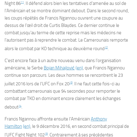
11
Night 86
. Il défend alors bien les tentatives d’amenée au sol de
l’Américain et se montre dominant debout. Dans le second round,
les coups répétés de Francis Ngannou ouvrent une coupure au
dessus de l’œil droit de Curtis Blaydes. Ce dernier continue le
combat jusqu’au terme de cette reprise mais les médecins ne
l’autorisent pas à reprendre le combat. Le Camerounais remporte
12
alors le combat par KO technique au deuxième round
.
C’est encore face à un autre nouveau venu dans l’organisation
américaine, le Serbe
Bojan Mihajlović
(en)
, que Francis Ngannou
continue son parcours. Les deux hommes se rencontrent le
23
13
juillet 2016
lors de l’
UFC on Fox 20
. Il ne faut cette fois-ci au
combattant camerounais que 94 secondes pour remporter le
combat par TKO en dominant encore clairement les échanges
14
debout
.
Francis Ngannou affronte ensuite l’Américain
Anthony
Hamilton
(en)
, le
9 décembre 2016
, en second combat principal de
15
l’
UFC Fight Night 102
. Contrairement à ses précédentes