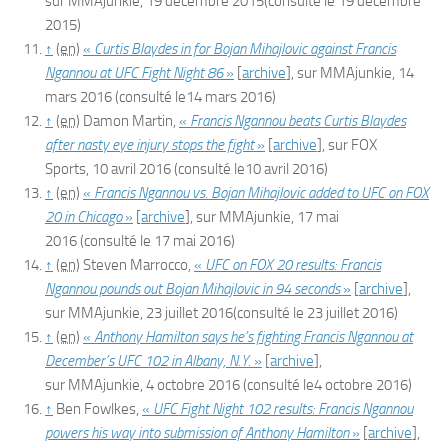
sur
MMAjunkie
,
19 décembre 2015
(consulté le
19 décembre
2015
)
↑
(en)
«
Curtis Blaydes in for Bojan Mihajlovic against Francis
Ngannou at UFC Fight Night 86
»
[
archive
]
, sur
MMAjunkie
,
14
mars 2016
(consulté le
14 mars 2016
)
↑
(en)
Damon Martin,
«
Francis Ngannou beats Curtis Blaydes
after nasty eye injury stops the fight
»
[
archive
]
, sur
FOX
Sports
,
10 avril 2016
(consulté le
10 avril 2016
)
↑
(en)
«
Francis Ngannou vs. Bojan Mihajlovic added to UFC on FOX
20 in Chicago
»
[
archive
]
, sur
MMAjunkie
,
17 mai
2016
(consulté le
17 mai 2016
)
↑
(en)
Steven Marrocco,
«
UFC on FOX 20 results: Francis
Ngannou pounds out Bojan Mihajlovic in 94 seconds
»
[
archive
]
,
sur
MMAjunkie
,
23 juillet 2016
(consulté le
23 juillet 2016
)
↑
(en)
«
Anthony Hamilton says he’s fighting Francis Ngannou at
December’s UFC 102 in Albany, N.Y.
»
[
archive
]
,
sur
MMAjunkie
,
4 octobre 2016
(consulté le
4 octobre 2016
)
↑
Ben Fowlkes,
«
UFC Fight Night 102 results: Francis Ngannou
powers his way into submission of Anthony Hamilton
»
[
archive
]
,