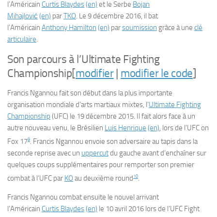
l’Américain
Curtis Blaydes
(en)
et le Serbe
Bojan
Mihajlović
(en)
par
TKO
. Le 9 décembre 2016, il bat
l’Américain
Anthony Hamilton
(en)
par
soumission
grâce à une
clé
articulaire
.
Son parcours à l’
Ultimate Fighting
Championship
[
modifier
|
modifier le code
]
Francis Ngannou fait son début dans la plus importante
organisation mondiale d’arts martiaux mixtes, l’
Ultimate Fighting
Championship
(UFC) le
19 décembre 2015
. Il fait alors face à un
autre nouveau venu, le Brésilien
Luis Henrique
(en)
, lors de l’
UFC on
9
Fox 17
. Francis Ngannou envoie son adversaire au tapis dans la
seconde reprise avec un
uppercut
du gauche avant d’enchaîner sur
quelques coups supplémentaires pour remporter son premier
10
combat à l’UFC par
KO
au deuxième round
.
Francis Ngannou combat ensuite le nouvel arrivant
l’Américain
Curtis Blaydes
(en)
le
10 avril 2016
lors de l’
UFC Fight