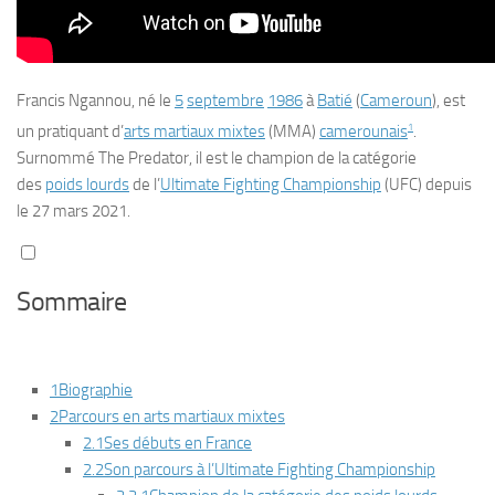
Francis Ngannou
, né le
5
septembre
1986
à
Batié
(
Cameroun
), est
1
un pratiquant d’
arts martiaux mixtes
(MMA)
camerounais
.
Surnommé
The Predator
, il est le champion de la catégorie
des
poids lourds
de l’
Ultimate Fighting Championship
(UFC) depuis
le
27 mars 2021
.
Sommaire
1
Biographie
2
Parcours en arts martiaux mixtes
2.1
Ses débuts en France
2.2
Son parcours à l’Ultimate Fighting Championship