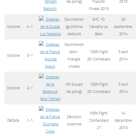
William
de poing)
Tryouts:
2015
Baldutti
Finale 2015
Soumission
SHC 10:
20
Victoire
4-1
(guillotine
Carvalho vs.
septembre
Luc Ngeleka
debout)
Belo
2014
Soumission
(arm-
100% Fight
5 avril
Victoire
3-1
Nicolas
triangle
20: Comeback
2014
Specq
choke)
KO (coups
100% Fight
5 avril
Victoire
2-1
de poing)
20: Comeback
2014
Bilal Tahtahi
100% Fight:
14
Décision
Défaite
1-1
Contenders
décembre
Zoumana
unanime
21
2013
Cisse