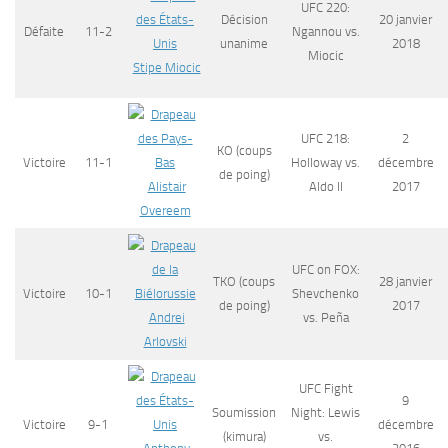
UFC 220:
Décision
20 janvier
Défaite
11-2
Ngannou vs.
unanime
2018
Miocic
Stipe Miocic
UFC 218:
2
KO (coups
Victoire
11-1
Holloway vs.
décembre
de poing)
Alistair
Aldo II
2017
Overeem
UFC on FOX:
TKO (coups
28 janvier
Victoire
10-1
Shevchenko
de poing)
2017
Andrei
vs. Peña
Arlovski
UFC Fight
9
Soumission
Night: Lewis
Victoire
9-1
décembre
(kimura)
vs.