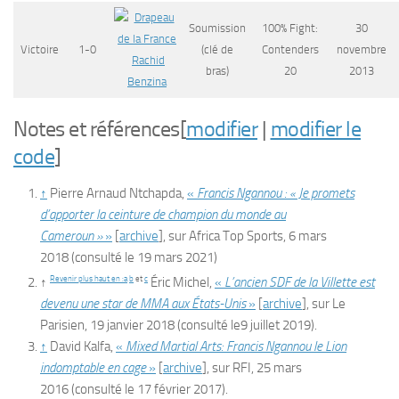
Soumission
100% Fight:
30
Victoire
1-0
(clé de
Contenders
novembre
Rachid
bras)
20
2013
Benzina
Notes et références
[
modifier
|
modifier le
code
]
↑
Pierre Arnaud Ntchapda,
«
Francis Ngannou : « Je promets
d’apporter la ceinture de champion du monde au
Cameroun »
»
[
archive
]
, sur
Africa Top Sports
,
6 mars
2018
(consulté le
19 mars 2021
)
Revenir plus haut en :
a
b
et
c
↑
Éric Michel,
«
L’ancien SDF de la Villette est
devenu une star de MMA aux États-Unis
»
[
archive
]
, sur
Le
Parisien
,
19 janvier 2018
(consulté le
9 juillet 2019
)
.
↑
David Kalfa,
«
Mixed Martial Arts: Francis Ngannou le Lion
indomptable en cage
»
[
archive
]
, sur
RFI
,
25 mars
2016
(consulté le
17 février 2017
)
.