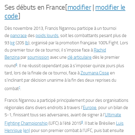
Ses débuts en France
[
modifier
|
modifier le
code
]
Dès
novembre 2013
, Francis Ngannou participe à un tournoi
de
pancrace
des
poids lourds
, soit les combattants pesant plus de
93
kg
(205
lb
), organisé par la promotion française
100% Fight
. Lors
du premier tour de ce tournoi, il s’impose face à
Rachid
Benzina
par
soumission
avec une
clé articulaire
dès le premier
6
round
. Il ne réussit cependant pas à s’imposer quinze jours plus
tard, lors de la finale de ce tournoi, face à
Zoumana Cisse
en
s’inclinant par décision unanime à la fin des deux reprises du
7
combat
.
Francis Ngannou a participé principalement pour des organisations
régionales dans divers endroits à travers l’
Europe
, pour un bilan de
5-1, finissant tous ses adversaires, avant de signer à l’
Ultimate
8
Fighting Championship
(UFC) à l’été 2015
. Il bat le Brésilien
Luis
Henrique
(en)
pour son premier combat à l’UFC, puis bat ensuite