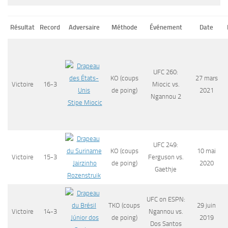
Résultat
Record
Adversaire
Méthode
Événement
Date
UFC 260:
KO (coups
27 mars
Victoire
16-3
Miocic vs.
de poing)
2021
Ngannou 2
Stipe Miocic
UFC 249:
KO (coups
10 mai
Victoire
15-3
Ferguson vs.
Jairzinho
de poing)
2020
Gaethje
Rozenstruik
UFC on ESPN:
TKO (coups
29 juin
Victoire
14-3
Ngannou vs.
Júnior dos
de poing)
2019
Dos Santos