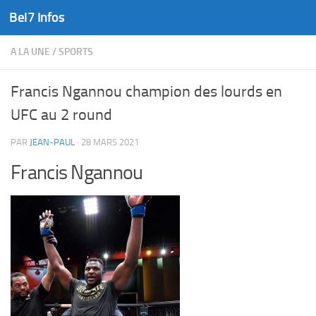
Bel7 Infos
Skip to content
A LA UNE
/
SPORTS
Francis Ngannou champion des lourds en
UFC au 2 round
PAR
JEAN-PAUL
·
28 MARS 2021
Francis Ngannou