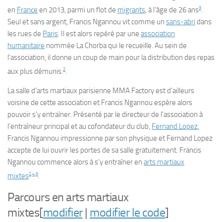
3
en
France
en 2013, parmi un flot de
migrants
, à l’âge de 26 ans
.
Seul et sans argent, Francis Ngannou vit comme un
sans-abri
dans
les rues de
Paris
. Il est alors repéré par une
association
humanitaire
nommée
La Chorba
qui le recueille. Au sein de
l’association, il donne un coup de main pour la distribution des repas
2
aux plus démunis.
.
La salle d’arts martiaux parisienne
MMA Factory
est d’ailleurs
voisine de cette association et Francis Ngannou espère alors
pouvoir s’y entraîner. Présenté par le directeur de l’association à
l’entraîneur principal et au cofondateur du club,
Fernand Lopez
,
Francis Ngannou impressionne par son physique et Fernand Lopez
accepte de lui ouvrir les portes de sa salle gratuitement. Francis
Ngannou commence alors à s’y entraîner en
arts martiaux
2
,
4
,
5
mixtes
.
Parcours en arts martiaux
mixtes
[
modifier
|
modifier le code
]