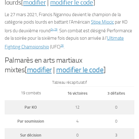
lourds
[
modifier
|
modifier le code
]
Le
27 mars 2021
, Francis Ngannou devient le champion de la
catégorie poids lourds en battant l’Américain
Stipe Miocic
par KO
24
,
25
lors du deuxième round
. Son combat est désigné
Performance
de la soirée
pour la sixième fois depuis son arrivée à l’
Ultimate
26
Fighting Championship
(UFC)
.
Palmarès en arts martiaux
mixtes
[
modifier
|
modifier le code
]
Tableau récapitulatif
19 combats
16 victoires
3 défaites
Par KO
12
0
Par soumission
4
0
Sur décision
0
3