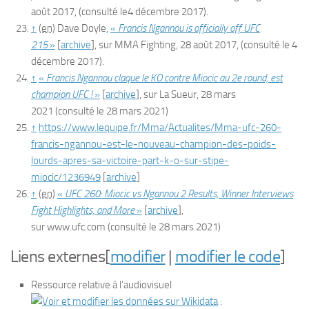
août 2017,
(consulté le
4 décembre 2017
)
.
↑
(en)
Dave Doyle,
«
Francis Ngannou is officially off UFC
215
»
[
archive
]
, sur
MMA Fighting
, 28 août 2017,
(consulté le
4
décembre 2017
)
.
↑
«
Francis Ngannou claque le KO contre Miocic au 2e round, est
champion UFC !
»
[
archive
]
, sur
La Sueur
,
28 mars
2021
(consulté le
28 mars 2021
)
↑
https://www.lequipe.fr/Mma/Actualites/Mma-ufc-260-
francis-ngannou-est-le-nouveau-champion-des-poids-
lourds-apres-sa-victoire-part-k-o-sur-stipe-
miocic/1236949
[
archive
]
↑
(en)
«
UFC 260: Miocic vs Ngannou 2 Results, Winner Interviews
Fight Highlights, and More
»
[
archive
]
,
sur
www.ufc.com
(consulté le
28 mars 2021
)
Liens externes
[
modifier
|
modifier le code
]
Ressource relative à l’audiovisuel
: