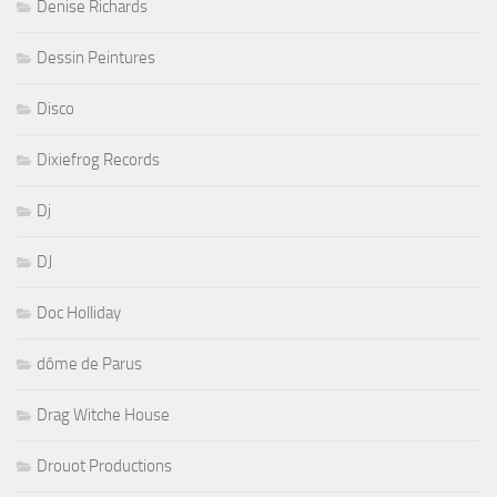
Denise Richards
Dessin Peintures
Disco
Dixiefrog Records
Dj
DJ
Doc Holliday
dôme de Parus
Drag Witche House
Drouot Productions