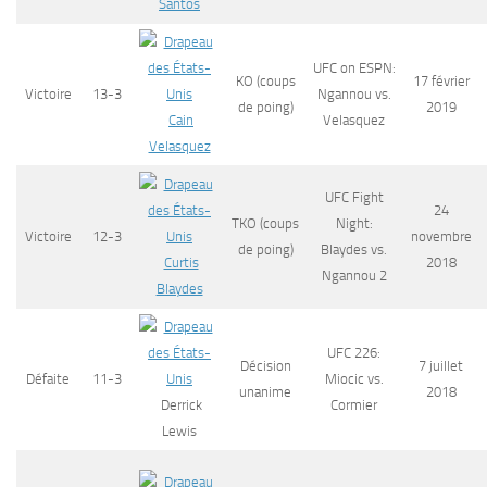
Santos
UFC on ESPN:
KO (coups
17 février
Victoire
13-3
Ngannou vs.
de poing)
2019
Cain
Velasquez
Velasquez
UFC Fight
24
TKO (coups
Night:
Victoire
12-3
novembre
de poing)
Blaydes vs.
Curtis
2018
Ngannou 2
Blaydes
UFC 226:
Décision
7 juillet
Défaite
11-3
Miocic vs.
unanime
2018
Derrick
Cormier
Lewis