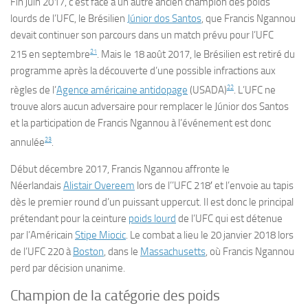
Fin
juin 2017
, c’est face à un autre ancien champion des poids
lourds de l’UFC, le Brésilien
Júnior dos Santos
, que Francis Ngannou
devait continuer son parcours dans un match prévu pour l’
UFC
21
215
en septembre
. Mais le
18 août 2017
, le Brésilien est retiré du
programme après la découverte d’une possible infractions aux
22
règles de l’
Agence américaine antidopage
(USADA)
. L’UFC ne
trouve alors aucun adversaire pour remplacer le Júnior dos Santos
et la participation de Francis Ngannou à l’événement est donc
23
annulée
.
Début
décembre 2017
, Francis Ngannou affronte le
Néerlandais
Alistair Overeem
lors de l’’
UFC 218′
et l’envoie au tapis
dès le premier round d’un puissant uppercut. Il est donc le principal
prétendant pour la ceinture
poids lourd
de l’UFC qui est détenue
par l’Américain
Stipe Miocic
. Le combat a lieu le
20 janvier 2018
lors
de l’
UFC 220
à
Boston
, dans le
Massachusetts
, où Francis Ngannou
perd par décision unanime.
Champion de la catégorie des poids