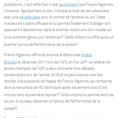
prestations, c’est cette fois-ci par
soumission
que Francis Ngannou
s’impose. Agrippé dans le dos, il bloque le bras de son adversaire
avec une
clé articulaire
pour le contrer et l’amener au sol. Cette
manœuvre s’avère efficace et lui permet finalement d’obliger son
opposant à abandonner dans le premier round une fois installé sur
16
lui en position genou sur l’estomac
. Cette victoire lui offre aussi un
17
premier bonus de
Performance de la soirée
.
Francis Ngannou affronte ensuite le Biélorusse
Andrei
18
Arlovski
le
28 janvier 2017
lors de l’
UFC on Fox 23
. Le vétéran et
ancien champion de l’UFC a alors enchaîné trois défaites
consécutives lors de l’année 2016 et ne peut encore une fois
résister à la puissance de frappe de Francis Ngannou qui remporte
alors la rencontre par KO technique après seulement plus d’une
19
minute dans la première reprise
. Cette victoire lui permet alors de
se voir à nouveau décerner un bonus de
Performance de la
20
soirée
.