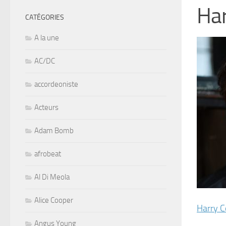
Har
CATÉGORIES
A la une
AC/DC
accordeoniste
Acteurs
Adam Bomb
afrobeat
Al Di Meola
Alice Cooper
Harry C
Angus Young