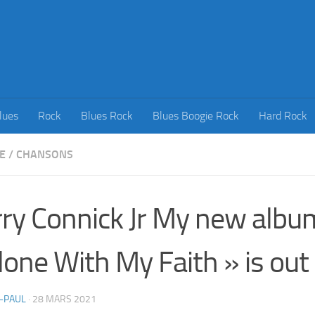
lues
Rock
Blues Rock
Blues Boogie Rock
Hard Rock
E
/
CHANSONS
ry Connick Jr My new albu
lone With My Faith » is ou
-PAUL
·
28 MARS 2021