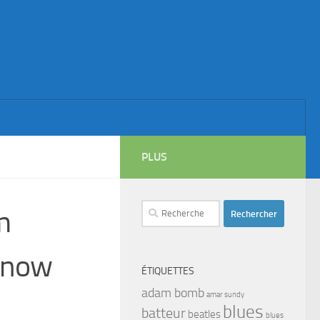
PLUS
Rechercher :
m
t now
ÉTIQUETTES
adam bomb
amar sundy
blues
batteur
beatles
blues