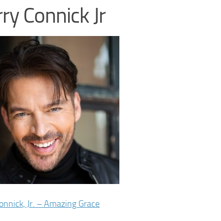
ry Connick Jr
onnick, Jr. – Amazing Grace