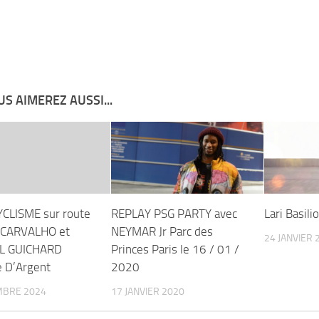
S AIMEREZ AUSSI...
CLISME sur route
REPLAY PSG PARTY avec
Lari Basil
 CARVALHO et
NEYMAR Jr Parc des
24 JANVIER 
L GUICHARD
Princes Paris le 16 / 01 /
e D’Argent
2020
MBRE 2024
17 JANVIER 2020