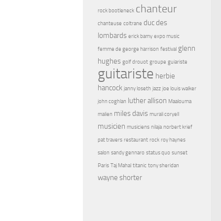
chanteur
rock bootleneck
duc des
chanteuse
coltrane
lombards
erick bamy
expo music
glenn
femme de george harrison
festival
hughes
golf drouot
groupe
guiariste
guitariste
herbie
hancock
janny loseth
jazz
joe louis walker
luther allison
john coghlan
Maalouma
miles davis
malien
murali coryell
musicien
musiciens
nilaja
norbert krief
pat travers
restaurant
rock
roy haynes
salon
sandy gennaro
status quo
sunset
Paris
Taj Mahal
titanic
tony sheridan
wayne shorter