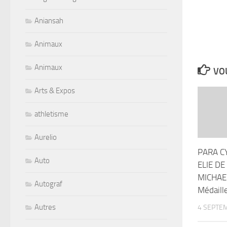
Aniansah
Animaux
Animaux
VOU
Arts & Expos
athletisme
Aurelio
PARA CY
Auto
ELIE DE
MICHAE
Autograf
Médaill
Autres
4 SEPTE