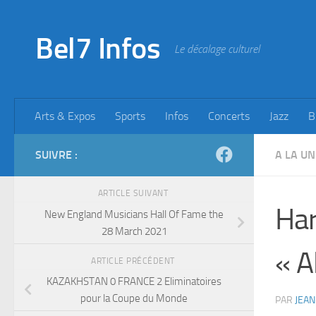
Skip to content
Bel7 Infos
Le décalage culturel
Arts & Expos
Sports
Infos
Concerts
Jazz
B
SUIVRE :
A LA UN
ARTICLE SUIVANT
Har
New England Musicians Hall Of Fame the
28 March 2021
« A
ARTICLE PRÉCÉDENT
KAZAKHSTAN 0 FRANCE 2 Eliminatoires
pour la Coupe du Monde
PAR
JEAN