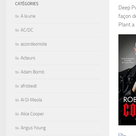
CATÉGORIES
Deep Pu
façon de
A la une
Plant a 
AC/DC
accordeoniste
Acteurs
Adam Bomb
afrobeat
Al Di Meola
Alice Cooper
Angus Young