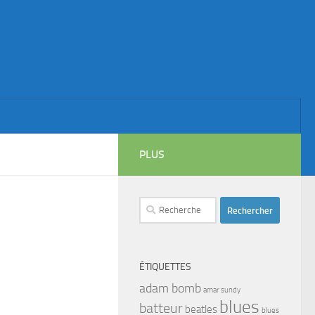
PLUS
Rechercher :
ÉTIQUETTES
adam bomb
amar sundy
blues
batteur
beatles
blues