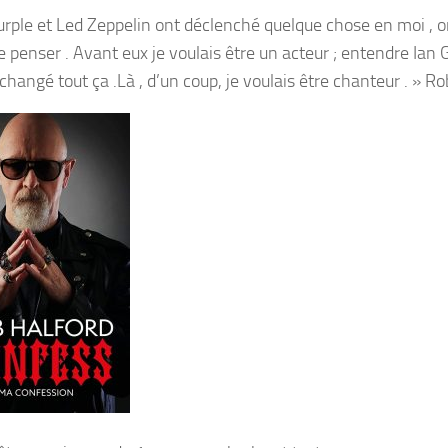
rple et Led Zeppelin ont déclenché quelque chose en moi , 
 penser . Avant eux je voulais être un acteur ; entendre Ian G
changé tout ça .Là , d’un coup, je voulais être chanteur . » R