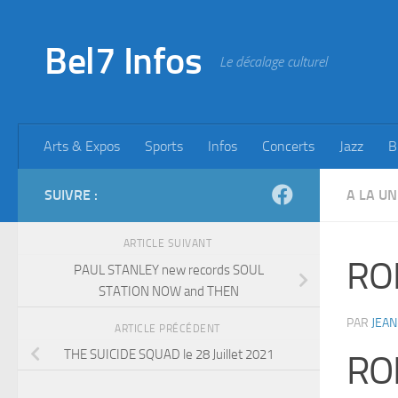
Skip to content
Bel7 Infos
Le décalage culturel
Arts & Expos
Sports
Infos
Concerts
Jazz
B
SUIVRE :
A LA UN
ARTICLE SUIVANT
RO
PAUL STANLEY new records SOUL
STATION NOW and THEN
PAR
JEAN
ARTICLE PRÉCÉDENT
THE SUICIDE SQUAD le 28 Juillet 2021
RO