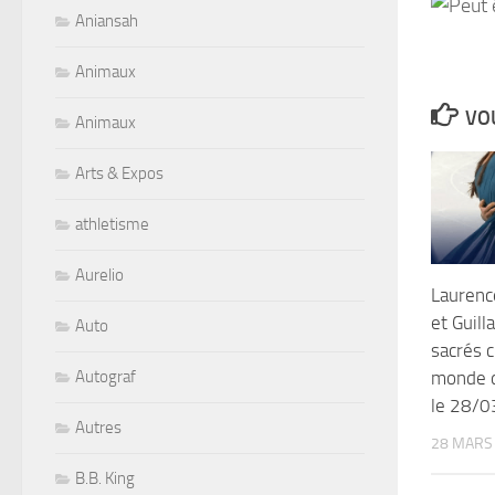
Aniansah
Animaux
VOU
Animaux
Arts & Expos
athletisme
Aurelio
Laurenc
et Guil
Auto
sacrés 
Autograf
monde d
le 28/
Autres
28 MARS
B.B. King