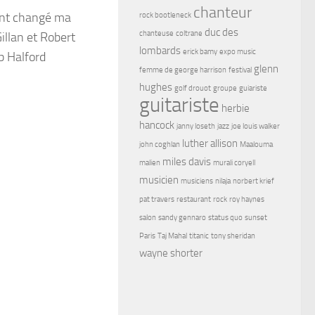
chanteur
ont changé ma
rock bootleneck
duc des
chanteuse
coltrane
illan et Robert
lombards
erick bamy
expo music
ob Halford
glenn
femme de george harrison
festival
hughes
golf drouot
groupe
guiariste
guitariste
herbie
hancock
janny loseth
jazz
joe louis walker
luther allison
john coghlan
Maalouma
miles davis
malien
murali coryell
musicien
musiciens
nilaja
norbert krief
pat travers
restaurant
rock
roy haynes
salon
sandy gennaro
status quo
sunset
Paris
Taj Mahal
titanic
tony sheridan
wayne shorter