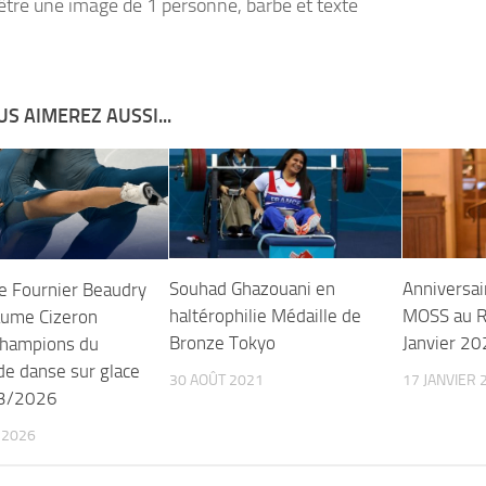
S AIMEREZ AUSSI...
Souhad Ghazouani en
Anniversai
e Fournier Beaudry
haltérophilie Médaille de
MOSS au R
laume Cizeron
Bronze Tokyo
Janvier 2
champions du
e danse sur glace
30 AOÛT 2021
17 JANVIER 
03/2026
 2026