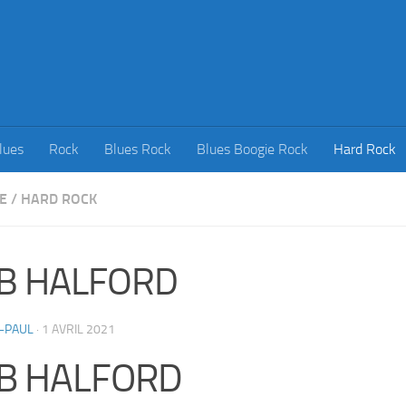
lues
Rock
Blues Rock
Blues Boogie Rock
Hard Rock
E
/
HARD ROCK
B HALFORD
-PAUL
·
1 AVRIL 2021
B HALFORD