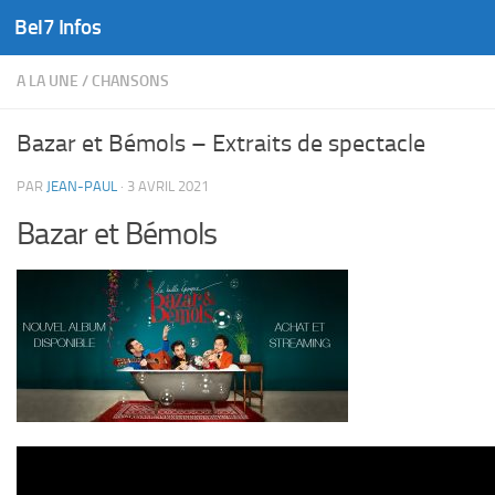
Bel7 Infos
Skip to content
A LA UNE
/
CHANSONS
Bazar et Bémols – Extraits de spectacle
PAR
JEAN-PAUL
·
3 AVRIL 2021
Bazar et Bémols