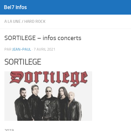
Bel7 Infos
Skip to content
A LA UNE
/
HARD ROCK
SORTILEGE – infos concerts
PAR
JEAN-PAUL
·
7 AVRIL 2021
SORTILEGE
2023