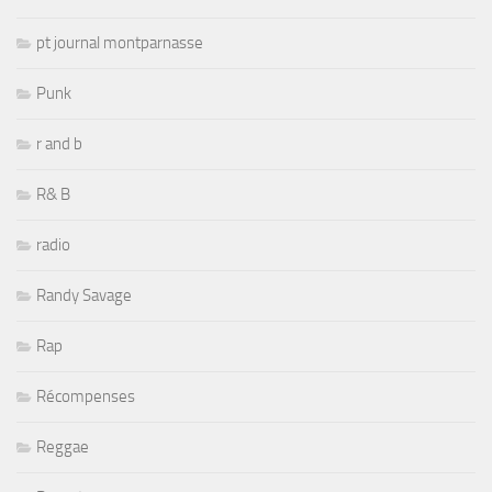
pt journal montparnasse
Punk
r and b
R& B
radio
Randy Savage
Rap
Récompenses
Reggae