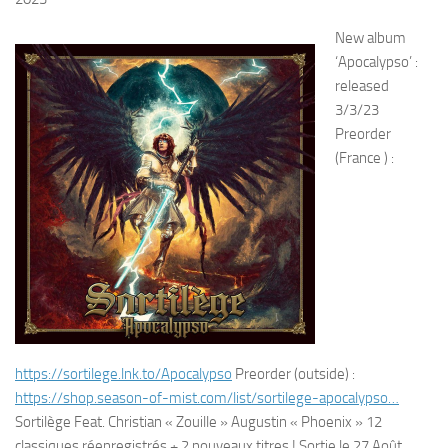
New album
‘Apocalypso’ :
released
3/3/23
Preorder
(France
) :
https://
sortilege.lnk.to/Apocalypso
Preorder (outside) :
https://
shop.season-of-mist.com/list/sortilege
-apocalypso
…
Sortilège Feat. Christian « Zouille » Augustin « Phoenix » 12
classiques réenregistrés + 2 nouveaux titres ! Sortie le 27 Août