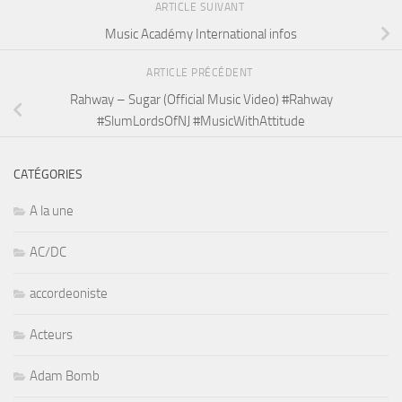
ARTICLE SUIVANT
Music Académy International infos
ARTICLE PRÉCÉDENT
Rahway – Sugar (Official Music Video) #Rahway​
#SlumLordsOfNJ​ #MusicWithAttitude
CATÉGORIES
A la une
AC/DC
accordeoniste
Acteurs
Adam Bomb