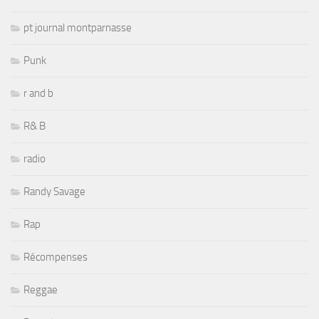
pt journal montparnasse
Punk
r and b
R& B
radio
Randy Savage
Rap
Récompenses
Reggae