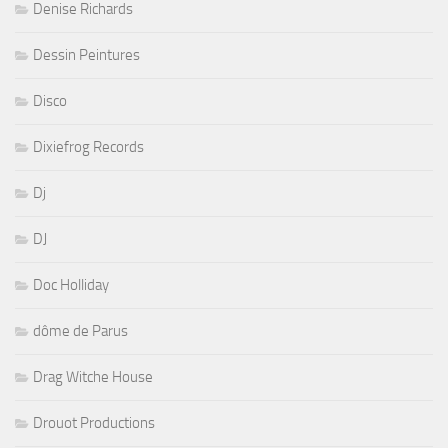
Denise Richards
Dessin Peintures
Disco
Dixiefrog Records
Dj
DJ
Doc Holliday
dôme de Parus
Drag Witche House
Drouot Productions