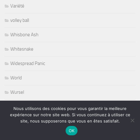
Variété
volley ball
Whisbone Ash
Whitesnake
Widespread Panic
World
Wursel
Wynton Marsalis
Nous utilisons des cookies pour vous garantir la meilleure
expérience sur notre site web. Si vous continuez à utiliser ce
Yesterday and Today
site, nous supposerons que vous en êtes satisfait.
OK