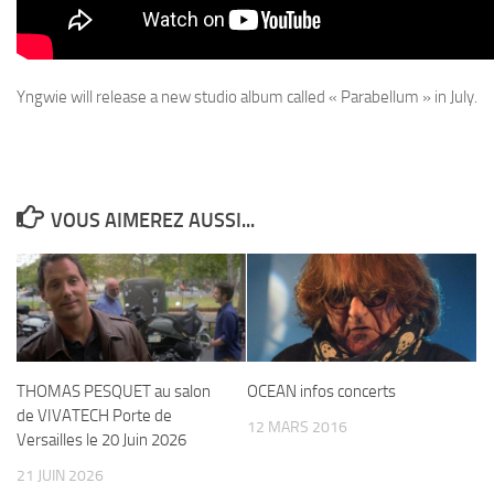
Yngwie
will release a new studio album called
« Parabellum »
in July.
VOUS AIMEREZ AUSSI...
THOMAS PESQUET au salon
OCEAN infos concerts
de VIVATECH Porte de
12 MARS 2016
Versailles le 20 Juin 2026
21 JUIN 2026