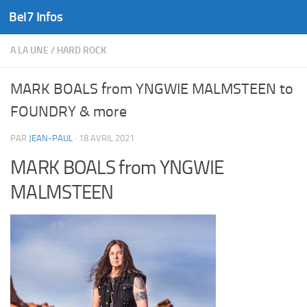
Bel7 Infos
Skip to content
A LA UNE
/
HARD ROCK
MARK BOALS from YNGWIE MALMSTEEN to
FOUNDRY & more
PAR
JEAN-PAUL
·
18 AVRIL 2021
MARK BOALS from YNGWIE
MALMSTEEN