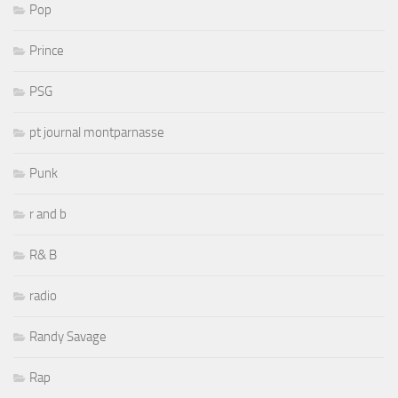
Pop
Prince
PSG
pt journal montparnasse
Punk
r and b
R& B
radio
Randy Savage
Rap