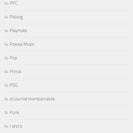
PFC
Picking
Playmate
Poesie Music
Pop
Prince
PSG
pt journal montparnasse
Punk
r and b