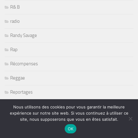
R& B
radio
Randy Savage
Rap
Récompenses
Reggae
Reportages
Restaurant
Nous utilisons des cookies pour vous garantir la meilleure
expérience sur notre site web. Si vous continuez à utiliser ce
site, nous supposerons que vous en êtes satisfait.
Rétromobile 2011
OK
Return To Forever