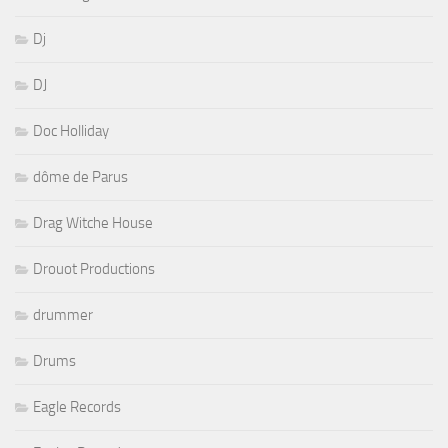
Dj
DJ
Doc Holliday
dôme de Parus
Drag Witche House
Drouot Productions
drummer
Drums
Eagle Records