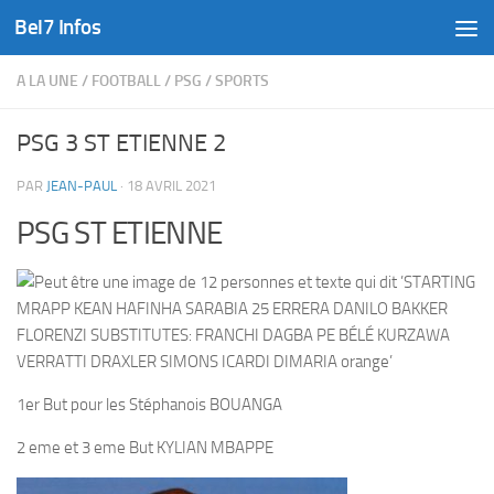
Bel7 Infos
Skip to content
A LA UNE
/
FOOTBALL
/
PSG
/
SPORTS
PSG 3 ST ETIENNE 2
PAR
JEAN-PAUL
·
18 AVRIL 2021
PSG ST ETIENNE
1er But pour les Stéphanois BOUANGA
2 eme et 3 eme But KYLIAN MBAPPE