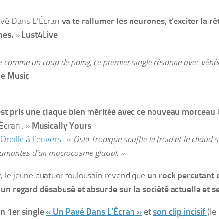
vé Dans L’Écran
va te rallumer les neurones, t’exciter la ré
nes.
»
Lust4Live
– – – – – – –
 comme un coup de poing, ce premier single résonne avec véh
he Music
 – – – – – –
est pris une claque bien méritée avec ce nouveau morceau
Écran
.
»
Musically Yours
’Oreille à l’envers
:
«
Oslo Tropique
souffle le froid et le chaud s
fumantes d’un macrocosme glacial.
»
t, le jeune quatuor toulousain revendique
un rock percutant c
e
un regard désabusé et absurde sur la société actuelle et se
n 1er single
« Un Pavé Dans L’Écran »
et
son clip incisif
(le