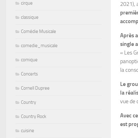
cirque
2021), 
premiè
classique
accomp
Comédie Musicale
Après a
single 
comedie_musicale
« Les G
comique
panopti
la cons
Concerts
Le grou
Cornell Dupree
la réali
vue de 
Country
Avec ce
Country Rock
est pro
cuisine