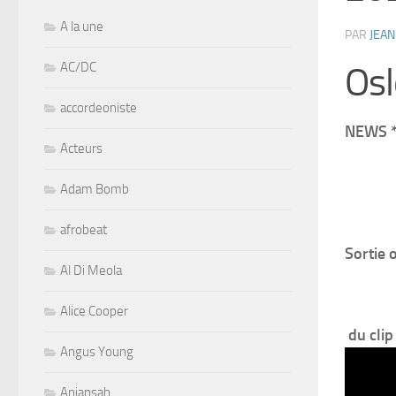
A la une
PAR
JEAN
AC/DC
Osl
accordeoniste
NEWS *
Acteurs
Adam Bomb
afrobeat
Sortie 
Al Di Meola
Alice Cooper
du clip
Angus Young
Aniansah