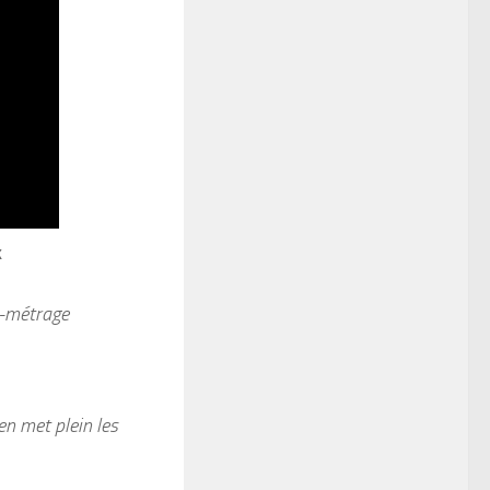
k
t-métrage
en met plein les