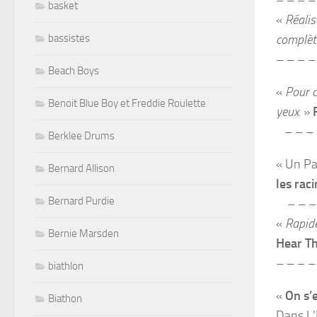
– – – –
basket
«
Réalis
bassistes
complèt
– – – –
Beach Boys
«
Pour c
Benoit Blue Boy et Freddie Roulette
yeux.
»
– – – 
Berklee Drums
« Un Pa
Bernard Allison
les raci
Bernard Purdie
– – – 
«
Rapide
Bernie Marsden
Hear T
– – – –
biathlon
«
On s’
Biathon
Dans L’