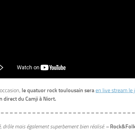
 occasion,
le quatuor rock toulousain sera
en live stream le
n direct
du
Camji
à Niort.
 – – – – – – – – – – – – – – – – – – – – – – – – – – – – – 
, drôle mais également superbement bien réalisé.
»
Rock&Fol