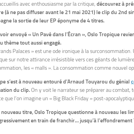
accueillis avec enthousiasme par la critique,
découvrez à pré
re
(à ne pas diffuser avant le 21 mai 2021)
le clip du 2nd si
agne la sortie
de leur EP éponyme de 4 titres.
voir envoyé « Un Pavé dans l’Écran », Oslo Tropique revie
au thème tout aussi engagé.
rands Palaces » est une ode ironique à la surconsommation.
que sur notre attirance irrésistible vers ces géants de lumièr
ommation, les « malls ». La consommation comme nouvel op
pe s’est à nouveau entouré d’Arnaud Touyarou du génial
c
sation du clip.
On y voit le narrateur se préparer au combat, t
ce que l’on imagine un « Big Black Friday » post-apocalyptiqu
 nouveau titre, Oslo Tropique questionne à nouveau les l
gressivement en train de franchir… jusqu’à l’effondrement 