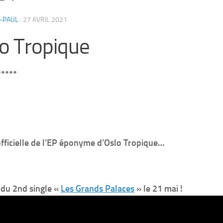
-PAUL
·
27 AVRIL 2021
o Tropique
****
officielle de l’EP éponyme d’Oslo Tropique…
 du 2nd single «
Les Grands Palaces
» le 21 mai !