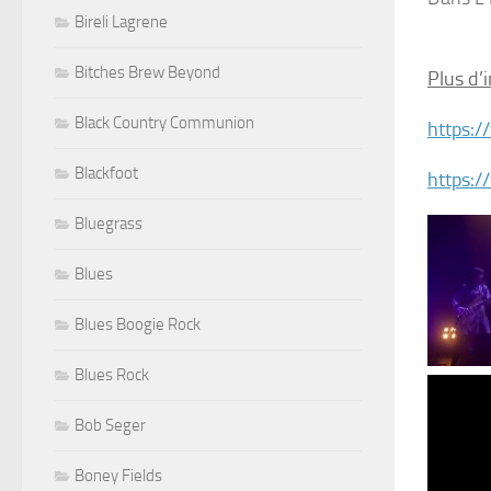
Bireli Lagrene
Bitches Brew Beyond
Plus d’
Black Country Communion
https:
Blackfoot
https:
Bluegrass
Blues
Blues Boogie Rock
Blues Rock
Bob Seger
Boney Fields