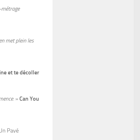
t-métrage
en met plein les
ine et te décoller
émence.
»
Can You
Un Pavé