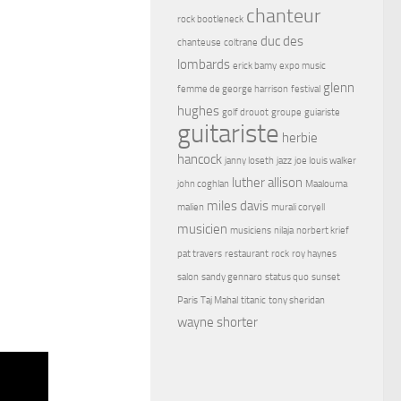
chanteur
rock bootleneck
duc des
chanteuse
coltrane
lombards
erick bamy
expo music
glenn
femme de george harrison
festival
hughes
golf drouot
groupe
guiariste
guitariste
herbie
hancock
janny loseth
jazz
joe louis walker
luther allison
john coghlan
Maalouma
miles davis
malien
murali coryell
musicien
musiciens
nilaja
norbert krief
pat travers
restaurant
rock
roy haynes
salon
sandy gennaro
status quo
sunset
Paris
Taj Mahal
titanic
tony sheridan
wayne shorter