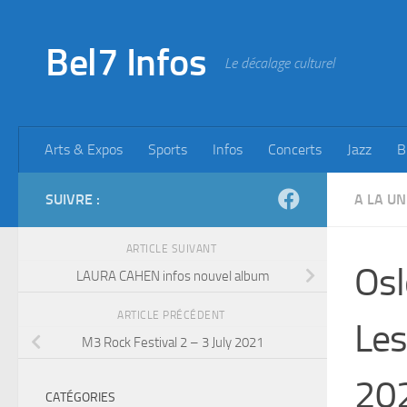
Skip to content
Bel7 Infos
Le décalage culturel
Arts & Expos
Sports
Infos
Concerts
Jazz
B
SUIVRE :
A LA UN
ARTICLE SUIVANT
Osl
LAURA CAHEN infos nouvel album
ARTICLE PRÉCÉDENT
Les
M3 Rock Festival 2 – 3 July 2021
20
CATÉGORIES