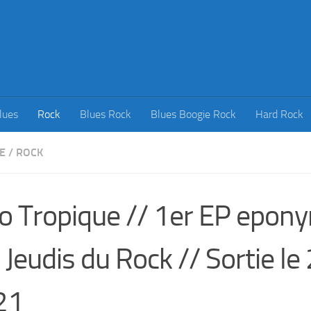
lues
Rock
Blues Rock
Blues Boogie Rock
Hard Rock
E
/
ROCK
o Tropique // 1er EP epon
 Jeudis du Rock // Sortie le
21