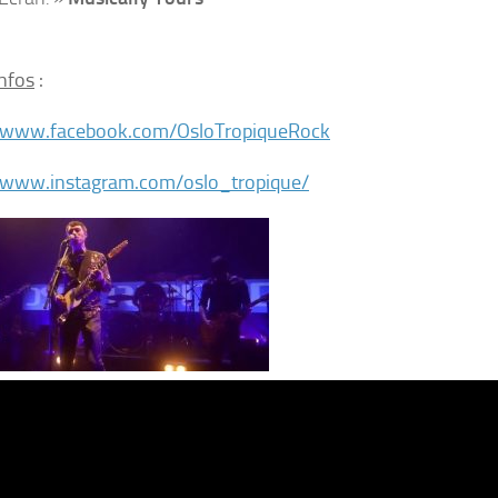
infos
:
//www.facebook.com/OsloTropiqueRock
//www.instagram.com/oslo_tropique/