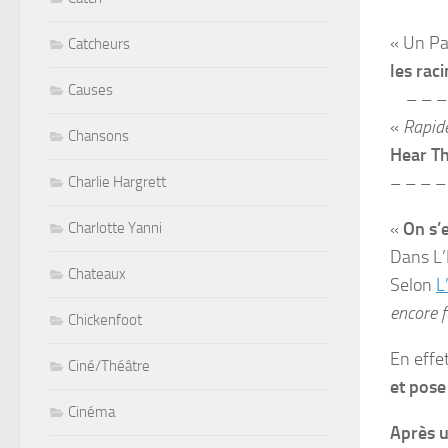
« Un Pa
Catcheurs
les raci
Causes
– – – 
«
Rapide
Chansons
Hear T
– – – –
Charlie Hargrett
«
On s’
Charlotte Yanni
Dans L’
Chateaux
Selon
L
encore 
Chickenfoot
En effe
Ciné/Théâtre
et
pos
Cinéma
Après u