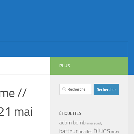
PLUS
Rechercher :
yme //
 21 mai
ÉTIQUETTES
adam bomb
amar sundy
blues
batteur
beatles
blues