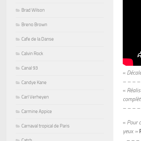
Brad Wilson
Breno Brown
Cafe de la Danse
Calvin Rock
Canal 93
«
Décalé
– – – –
Candye Kane
«
Réalis
Carl Verheyen
complèt
– – – –
Carmine Appice
«
Pour c
Carnaval tropical de Paris
yeux.
»
– – – 
Catch