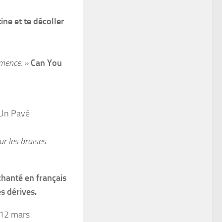
tine et te décoller
émence.
»
Can You
Un Pavé
ur les braises
hanté en français
s dérives.
 12 mars