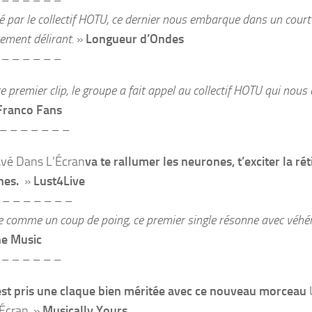
 – – – – – –
é par le collectif HOTU, ce dernier nous embarque dans un cour
ement délirant.
»
Longueur d’Ondes
 – – – – – –
e premier clip, le groupe a fait appel au collectif HOTU qui nous 
Franco Fans
– – – – – – –
vé Dans L’Écran
va te rallumer les neurones, t’exciter la rét
nes.
»
Lust4Live
– – – – – – –
 comme un coup de poing, ce premier single résonne avec véh
he Music
 – – – – – –
est pris une claque bien méritée avec ce nouveau morceau
Écran
.
»
Musically Yours