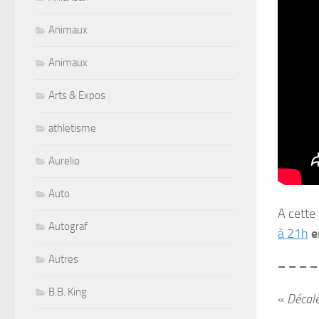
Animaux
Animaux
Arts & Expos
athletisme
Aurelio
Auto
A cette
Autograf
à 21h
e
Autres
– – – –
B.B. King
«
Décalé