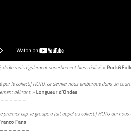
, drôle mais également superbement bien réalisé.
»
Rock&Fol
 – – – – – –
é par le collectif HOTU, ce dernier nous embarque dans un cour
ement délirant.
»
Longueur d’Ondes
 – – – – – –
e premier clip, le groupe a fait appel au collectif HOTU qui nous 
Franco Fans
– – – – – – –