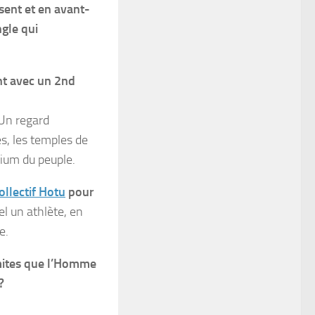
sent et en avant-
ngle
qui
nt avec un 2nd
 Un regard
es, les temples de
ium du peuple.
ollectif Hotu
pour
el un athlète, en
e.
imites que l’Homme
?