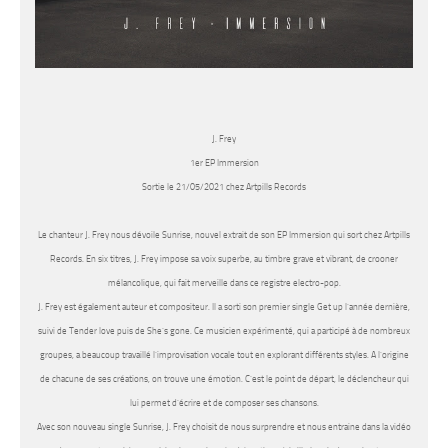
J. Frey
1er EP Immersion
Sortie le 21/05/2021 chez Artpills Records
Le chanteur
J. Frey
nous dévoile
Sunrise
, nouvel extrait de son EP
Immersion
qui sort chez Artpills
Records. En six titres,
J. Frey
impose sa voix superbe, au timbre grave et vibrant, de crooner
mélancolique, qui fait merveille dans ce registre electro-pop.
J. Frey
est également auteur et compositeur. Il a sorti son premier single Get up l’année dernière,
suivi de Tender love puis de She’s gone. Ce musicien expérimenté, qui a participé à de nombreux
groupes, a beaucoup travaillé l’improvisation vocale tout en explorant différents styles. A l’origine
de chacune de ses créations, on trouve une émotion. C’est le point de départ, le déclencheur qui
lui permet d’écrire et de composer ses chansons.
Avec son nouveau single
Sunrise
,
J. Frey
choisit de nous surprendre et nous entraine dans la vidéo