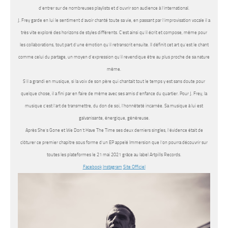
d’entrer sur de nombreuses playlists et d’ouvrir son audience à l’international.
J. Frey garde en lui le sentiment d’avoir chanté toute sa vie, en passant par l’improvisation vocale il a
très vite exploré des horizons de styles différents. C’est ainsi qu’il écrit et compose, même pour
les collaborations, tout part d’une émotion qu’il retranscrit ensuite. Il définit cet art qu’est le chant
comme celui du partage, un moyen d’expression qu’il revendique être au plus proche de sa nature
même.
S’il a grandi en musique, si la voix de son père qui chantait tout le temps y est sans doute pour
quelque chose, il a fini par en faire de même avec ses amis d’enfance du quartier. Pour J. Frey, la
musique c’est l’art de transmettre, du don de soi, l’honnêteté incarnée. Sa musique à lui est
galvanisante, énergique, généreuse.
Après She’s Gone et We Don’t Have The Time ses deux derniers singles, l’évidence était de
clôturer ce premier chapitre sous forme d’un EP appelé Immersion que l’on pourra découvrir sur
toutes les plateformes le 21 mai 2021 grâce au label Artpills Records.
Facebook
Instagram
Site Officiel