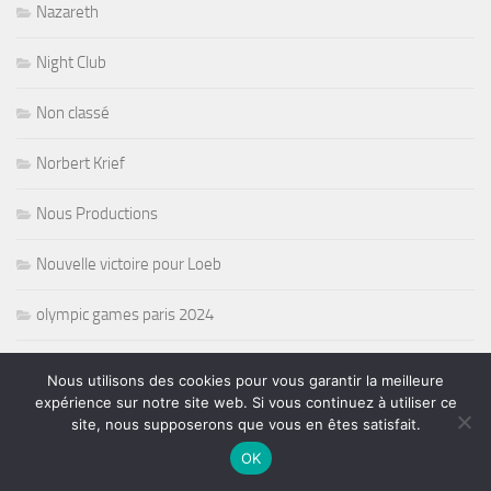
Nazareth
Night Club
Non classé
Norbert Krief
Nous Productions
Nouvelle victoire pour Loeb
olympic games paris 2024
opera
Nous utilisons des cookies pour vous garantir la meilleure
expérience sur notre site web. Si vous continuez à utiliser ce
Oprat
site, nous supposerons que vous en êtes satisfait.
OK
Organisateurs de concerts