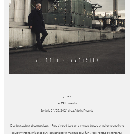
J. Frey
1er EP Immersion
Sortie le 21/05/2021 chez Artpills Records
Chanteur, auteur et compositeur,
J. Frey
s’inscrit dans un style pop-électro actuel emprunt d’une
couleur vintage, influencé sans conteste par la musique soul, funk, rock, reggae ou dancehall.