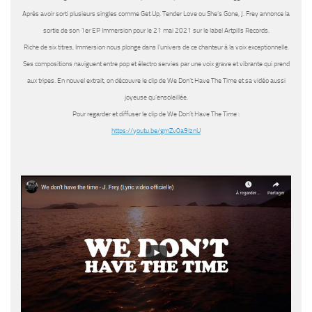
Après avoir sorti plusieurs singles comme Get Up, Tender Love ou She’s Gone,
J. Frey
annonce la
sortie de son 1er EP
Immersion
pour le 21 mai 2021 sur le label Artpills Records.
Riche de six titres,
Immersion
nous plonge dans l’univers de ce chanteur à la voix exceptionnelle.
Ses compositions naviguent entre pop et électro servies par une voix grave et vibrante qui prend
aux tripes. En nouvel extrait, on découvre le clip de
We Don’t Have The Time
et sa vidéo aussi
joyeuse qu’ensoleillée.
Pour regarder et diffuser le clip de We Don’t Have The Time :
https://youtu.be/gmZv0a9lznU