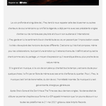
La voix profonde et singulière de J. Frey tend à nous rappeler celle des bluesmen ou autres
chanteurs de soul américains qui ont fait la légende, a déjà permis avec ses précédents singles
d’entrer sur de nombreuses playlists et d’ouvrir son audience à l’international.
J. Frey garde en lui le sentiment d’avoir chanté toute sa vie, en passant par l’improvisation vocale
il a très vite exploré des horizons de styles différents. C’est ainsi qu’il écrit et compose, même
pour les collaborations, tout part d’une émotion qu’il retranscrit ensuite. Il définit cet art qu’est le
chant comme celui du partage, un moyen d’expression qu’il revendique être au plus proche de sa
nature même.
S’il a grandi en musique, si la voix de son père qui chantait tout le temps y est sans doute pour
quelque chose, il a fini par en faire de même avec ses amis d’enfance du quartier. Pour J. Frey, la
musique c’est l’art de transmettre, du don de soi, l’honnêteté incarnée. Sa musique à lui est
galvanisante, énergique, généreuse.
Après She’s Gone et We Don’t Have The Time ses deux derniers singles, l’évidence était de
clôturer ce premier chapitre sous forme d’un EP appelé Immersion que l’on pourra découvrir sur
toutes les plateformes le 21 mai 2021 grâce au label Artpills Records.