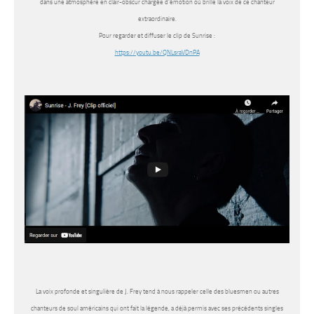
dans une atmosphère en clair-obscur chargée d’émotion où brille la voix de ce chanteur
extraordinaire.
Pour regarder et diffuser le clip de Sunrise :
https://youtu.be/QNLsraVDnPA
La voix profonde et singulière de J. Frey tend à nous rappeler celle des bluesmen ou autres
chanteurs de soul américains qui ont fait la légende, a déjà permis avec ses précédents singles