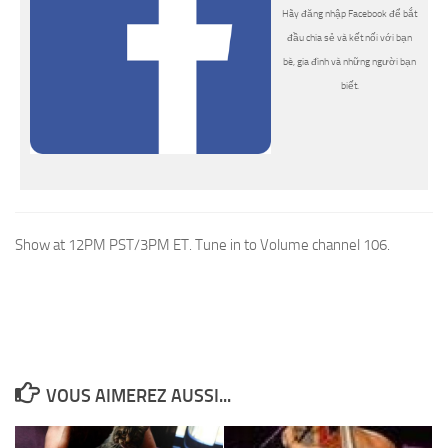
Hãy đăng nhập Facebook để bắt
đầu chia sẻ và kết nối với bạn
bè, gia đình và những người bạn
biết.
Show at 12PM PST/3PM ET. Tune in to Volume channel 106.
VOUS AIMEREZ AUSSI...