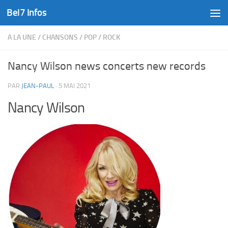
Bel7 Infos
Skip to content
A LA UNE
/
CHANSONS
/
POP
/
ROCK
Nancy Wilson news concerts new records
PAR
JEAN-PAUL
·
5 MAI 2021
Nancy Wilson