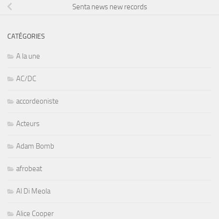
Senta news new records
CATÉGORIES
A la une
AC/DC
accordeoniste
Acteurs
Adam Bomb
afrobeat
Al Di Meola
Alice Cooper