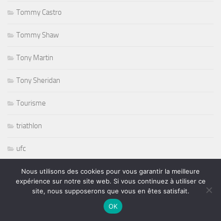
Tommy Castro
Tommy Shaw
Tony Martin
Tony Sheridan
Tourisme
triathlon
ufc
Variété
Nous utilisons des cookies pour vous garantir la meilleure
expérience sur notre site web. Si vous continuez à utiliser ce
site, nous supposerons que vous en êtes satisfait.
volley ball
OK
Whisbone Ash