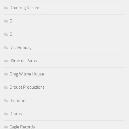
Dixiefrog Records
Dj
DJ
Doc Holliday
dôme de Parus
Drag Witche House
Drouot Productions
drummer
Drums
Eagle Records