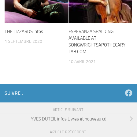
THE LIZZARDS infos
ESPERANZA SPALDING
AVAILABLE AT
1 SEPTEMBRE 2020
SONGWRIGHTSAPOTHECARY
LAB.COM
10 AVRIL 2021
SUIVRE :
ARTICLE SUIVANT
YVES DUTEIL infos Livres et nouveau cd
ARTICLE PRÉCÉDENT