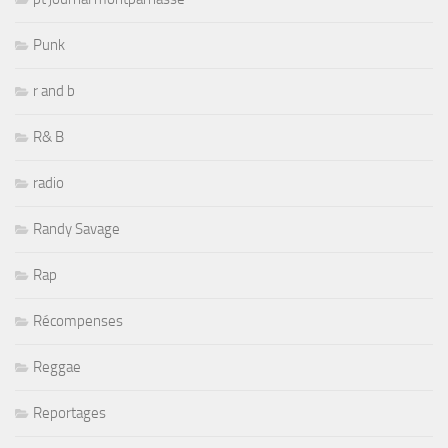
Punk
r and b
R& B
radio
Randy Savage
Rap
Récompenses
Reggae
Reportages