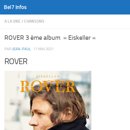
Bel7 Infos
Skip to content
A LA UNE
/
CHANSONS
ROVER 3 ème album » Eiskeller «
PAR
JEAN-PAUL
·
11 MAI 2021
ROVER