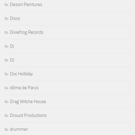
Dessin Peintures
Disco
Dixiefrog Records
Dj
DJ
Doc Holliday
dôme de Parus
Drag Witche House
Drouot Productions
drummer