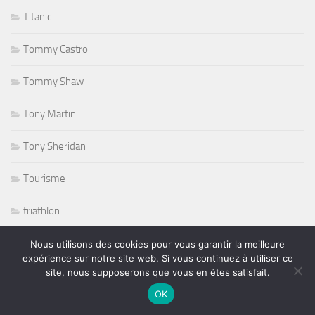
Titanic
Tommy Castro
Tommy Shaw
Tony Martin
Tony Sheridan
Tourisme
triathlon
ufc
Nous utilisons des cookies pour vous garantir la meilleure
expérience sur notre site web. Si vous continuez à utiliser ce
site, nous supposerons que vous en êtes satisfait.
Variété
OK
volley ball