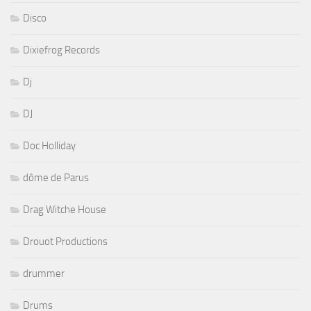
Disco
Dixiefrog Records
Dj
DJ
Doc Holliday
dôme de Parus
Drag Witche House
Drouot Productions
drummer
Drums