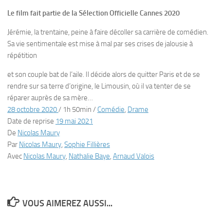
Le film fait partie de la Sélection Officielle Cannes 2020
Jérémie, la trentaine, peine à faire décoller sa carrière de comédien.
Sa vie sentimentale est mise à mal par ses crises de jalousie à
répétition
et son couple bat de l’aile. Il décide alors de quitter Paris et de se
rendre sur sa terre d’origine, le Limousin, où il va tenter de se
réparer auprès de sa mère…
28 octobre 2020
/
1h 50min
/
Comédie
,
Drame
Date de reprise
19 mai 2021
De
Nicolas Maury
Par
Nicolas Maury
,
Sophie Fillières
Avec
Nicolas Maury
,
Nathalie Baye
,
Arnaud Valois
VOUS AIMEREZ AUSSI...