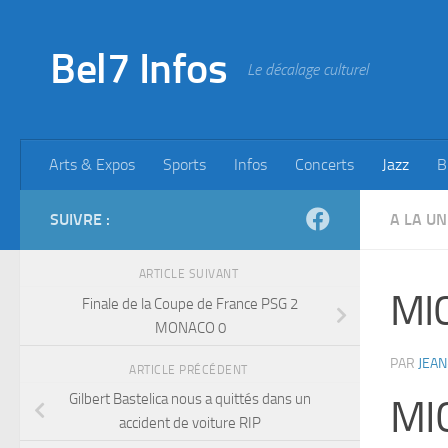
Skip to content
Bel7 Infos
Le décalage culturel
Arts & Expos
Sports
Infos
Concerts
Jazz
B
SUIVRE :
A LA UN
ARTICLE SUIVANT
MI
Finale de la Coupe de France PSG 2
MONACO 0
PAR
JEAN
ARTICLE PRÉCÉDENT
Gilbert Bastelica nous a quittés dans un
MI
accident de voiture RIP