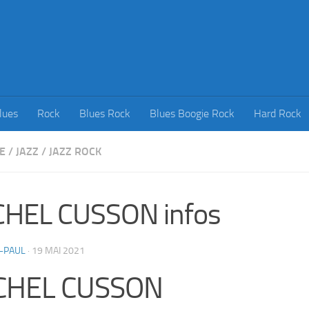
lues
Rock
Blues Rock
Blues Boogie Rock
Hard Rock
E
/
JAZZ
/
JAZZ ROCK
CHEL CUSSON infos
-PAUL
·
19 MAI 2021
CHEL CUSSON