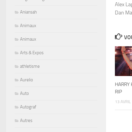
Alex La
Dan Mar
Aniansah
Animaux
VOU
Animaux
Arts & Expos
athletisme
Aurelio
HARRY K
RIP
Auto
13 AVRIL
Autograf
Autres