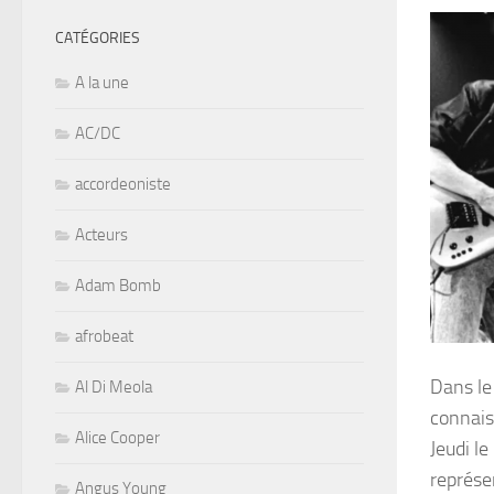
CATÉGORIES
A la une
AC/DC
accordeoniste
Acteurs
Adam Bomb
afrobeat
Dans le
Al Di Meola
connais
Alice Cooper
Jeudi l
représe
Angus Young