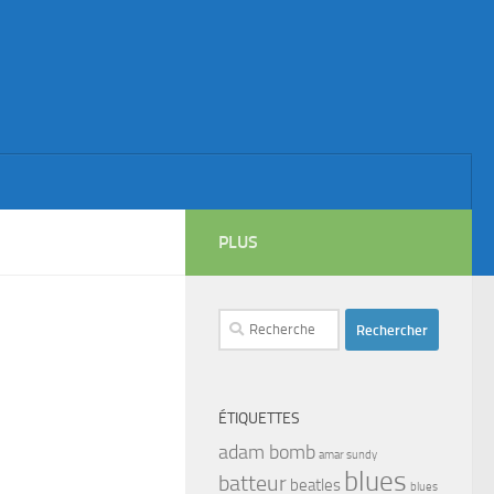
PLUS
Rechercher :
ÉTIQUETTES
adam bomb
amar sundy
blues
batteur
beatles
blues