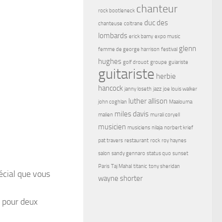
chanteur
rock bootleneck
duc des
chanteuse
coltrane
lombards
erick bamy
expo music
glenn
femme de george harrison
festival
hughes
golf drouot
groupe
guiariste
guitariste
herbie
hancock
janny loseth
jazz
joe louis walker
luther allison
john coghlan
Maalouma
miles davis
malien
murali coryell
musicien
musiciens
nilaja
norbert krief
pat travers
restaurant
rock
roy haynes
salon
sandy gennaro
status quo
sunset
Paris
Taj Mahal
titanic
tony sheridan
pécial que vous
wayne shorter
u pour deux