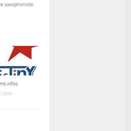
le saxophoniste
lms infos
E 2020