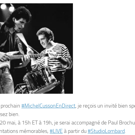
 prochain
#MichelCussonEnDirect
, je reçois un invité bien s
sez bien.
e 20 mai, à 15h ET à 19h, je serai accompagné de Paul Broch
ntations mémorables,
#LIVE
à partir du
#StudioLombard
.