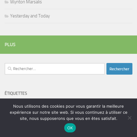
Wynton Marsalis
Yesterday and Today
PLUS
Rechercher :
ÉTIQUETTES
blues
batteur
adam bomb
beatles
amar sundy
blues rock
Nous utilisons des cookies pour vous garantir la meilleure
chanteur
duc des lombards
expérience sur notre site web. Si vous continuez à utiliser ce
bootleneck
chanteuse
coltrane
erick bamy
site, nous supposerons que vous en êtes satisfait.
glenn hughes
expo music
femme de george harrison
festival
golf drouot
groupe
guitariste
OK
herbie hancock
guiariste
janny loseth
jazz
joe louis walker