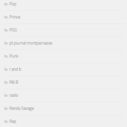
Pop
Prince
PSG
pt journal montparnasse
Punk
r and b
R& B
radio
Randy Savage
Rap