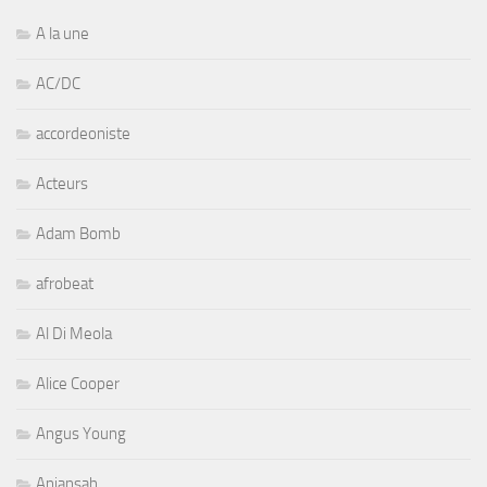
A la une
AC/DC
accordeoniste
Acteurs
Adam Bomb
afrobeat
Al Di Meola
Alice Cooper
Angus Young
Aniansah