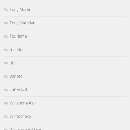
Tony Martin
Tony Sheridan
Tourisme
triathlon
ufc
Variété
volley ball
Whisbone Ash
Whitesnake
Widespread Panic