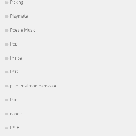
Picking
Playmate
Poesie Music
Pop
Prince
PSG
pt journal montparnasse
Punk
r and b
R& B