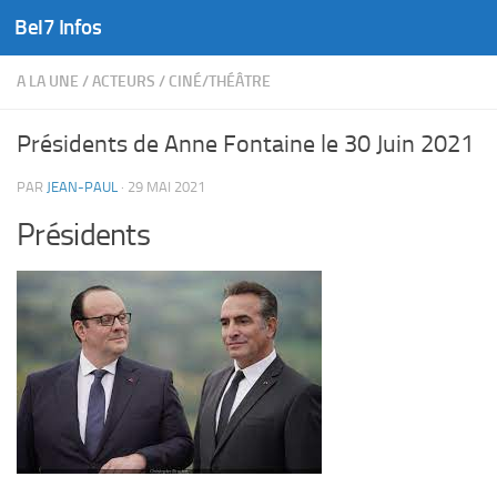
Bel7 Infos
Skip to content
A LA UNE
/
ACTEURS
/
CINÉ/THÉÂTRE
Présidents de Anne Fontaine le 30 Juin 2021
PAR
JEAN-PAUL
·
29 MAI 2021
Présidents