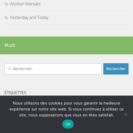
Wynton Marsalis
Yesterday and Today
PLUS
Rechercher :
ÉTIQUETTES
blues
batteur
adam bomb
beatles
Nous utilisons des cookies pour vous garantir la meilleure
amar sundy
blues rock
chanteur
expérience sur notre site web. Si vous continuez à utiliser ce
duc des lombards
bootleneck
chanteuse
coltrane
erick bamy
site, nous supposerons que vous en êtes satisfait.
glenn hughes
expo music
femme de george harrison
festival
golf drouot
groupe
guitariste
OK
herbie hancock
guiariste
janny loseth
jazz
joe louis walker