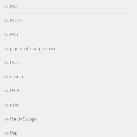
Pop
Prince
PSG
pt journal montparnasse
Punk
r and b
R& B
radio
Randy Savage
Rap