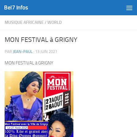
Bel7 Infos
Skip to content
MUSIQUE AFRICAINE
/
WORLD
MON FESTIVAL à GRIGNY
PAR
JEAN-PAUL
·
13 JUIN 2021
MON FESTIVAL à GRIGNY