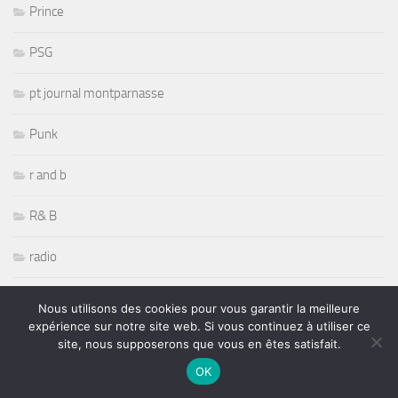
Prince
PSG
pt journal montparnasse
Punk
r and b
R& B
radio
Randy Savage
Nous utilisons des cookies pour vous garantir la meilleure
expérience sur notre site web. Si vous continuez à utiliser ce
Rap
site, nous supposerons que vous en êtes satisfait.
OK
Récompenses