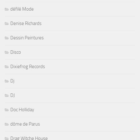
défilé Mode
Denise Richards
Dessin Peintures
Disco
Dixiefrog Records
Dj
DJ
Doc Holliday
dôme de Parus
Drag Witche House