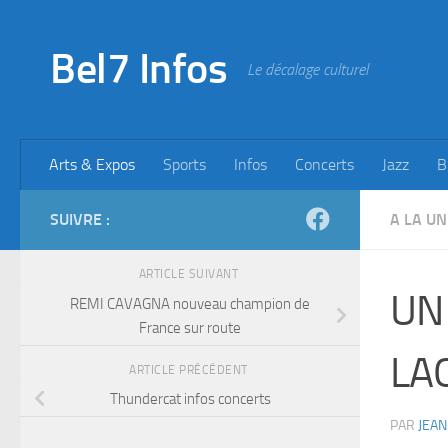
Skip to content
Bel7 Infos
Le décalage culturel
Arts & Expos
Sports
Infos
Concerts
Jazz
B
SUIVRE :
A LA UN
ARTICLE SUIVANT
UN
REMI CAVAGNA nouveau champion de
France sur route
LAG
ARTICLE PRÉCÉDENT
Thundercat infos concerts
PAR
JEAN