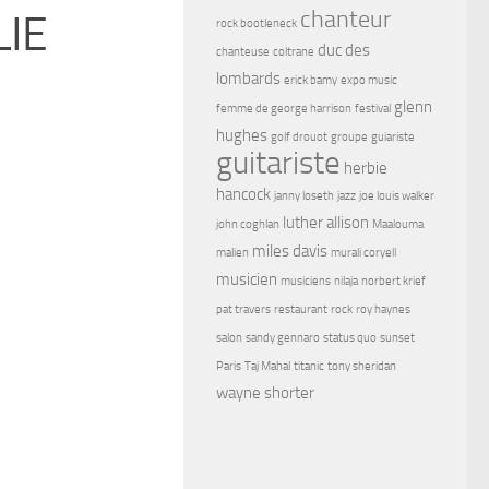
chanteur
LIE
rock bootleneck
duc des
chanteuse
coltrane
lombards
erick bamy
expo music
glenn
femme de george harrison
festival
hughes
golf drouot
groupe
guiariste
guitariste
herbie
hancock
janny loseth
jazz
joe louis walker
luther allison
john coghlan
Maalouma
miles davis
malien
murali coryell
musicien
musiciens
nilaja
norbert krief
pat travers
restaurant
rock
roy haynes
salon
sandy gennaro
status quo
sunset
Paris
Taj Mahal
titanic
tony sheridan
wayne shorter