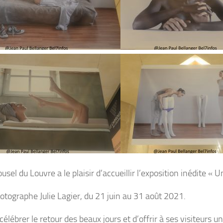
usel du Louvre a le plaisir d’accueillir l’exposition inédite « U
hotographe Julie Lagier, du 21 juin au 31 août 2021.
célébrer le retour des beaux jours et d’offrir à ses visiteurs 