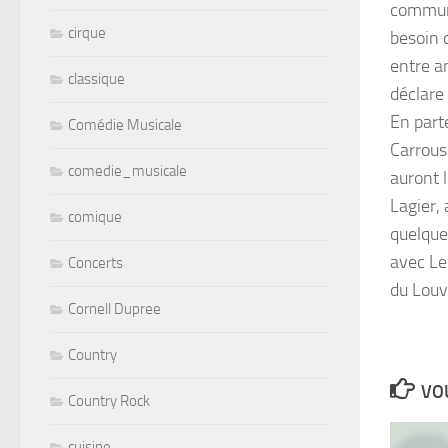
commun
cirque
besoin 
entre a
classique
déclare
En part
Comédie Musicale
Carrous
comedie_musicale
auront 
Lagier, 
comique
quelque
avec Le
Concerts
du Louv
Cornell Dupree
Country
VOU
Country Rock
cuisine