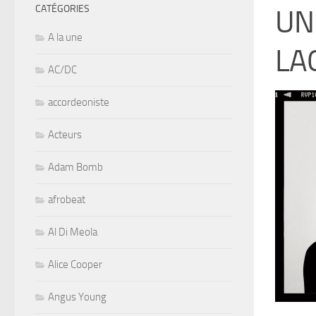
CATÉGORIES
UN
A la une
LA
AC/DC
accordeoniste
Acteurs
Adam Bomb
afrobeat
Al Di Meola
Alice Cooper
Angus Young