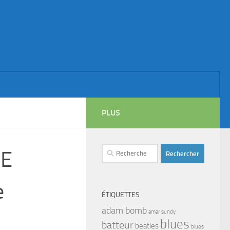
PLUS
Rechercher :
IE
e
ÉTIQUETTES
adam bomb
amar sundy
blues
batteur
beatles
blues