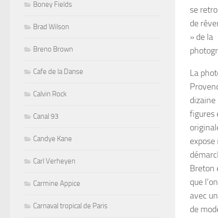
Boney Fields
se retr
de rêver
Brad Wilson
» de la
Breno Brown
photogr
Cafe de la Danse
La phot
Provenc
Calvin Rock
dizaine
figures 
Canal 93
original
Candye Kane
expose 
démarch
Carl Verheyen
Breton 
que l’o
Carmine Appice
avec un
Carnaval tropical de Paris
de modè