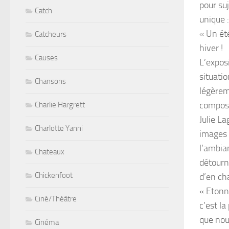
pour suj
Catch
unique 
« Un été
Catcheurs
hiver !
Causes
L’exposi
situati
Chansons
légèrem
composi
Charlie Hargrett
Julie L
Charlotte Yanni
images
l’ambia
Chateaux
détourn
Chickenfoot
d’en cha
« Etonn
Ciné/Théâtre
c’est l
que nou
Cinéma