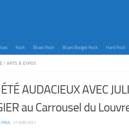
lues
Rock
Blues Rock
Blues Boogie Rock
Hard Rock
E
/
ARTS & EXPOS
 ÉTÉ AUDACIEUX AVEC JUL
IER au Carrousel du Louvr
-PAUL
·
21 JUIN 2021