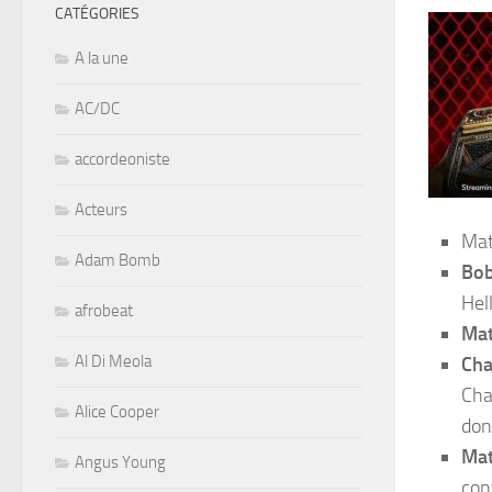
CATÉGORIES
A la une
AC/DC
accordeoniste
Acteurs
Mat
Adam Bomb
Bob
Hel
afrobeat
Mat
Al Di Meola
Cha
Cha
Alice Cooper
don
Mat
Angus Young
con