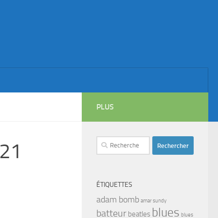
PLUS
Rechercher :
021
ÉTIQUETTES
adam bomb
amar sundy
blues
batteur
beatles
blues