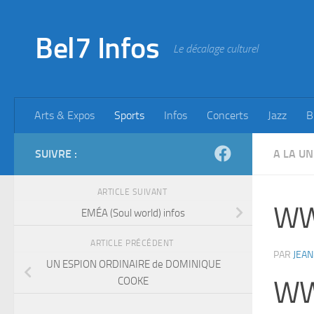
Skip to content
Bel7 Infos
Le décalage culturel
Arts & Expos
Sports
Infos
Concerts
Jazz
B
SUIVRE :
A LA UN
ARTICLE SUIVANT
WWE
EMÉA (Soul world) infos
ARTICLE PRÉCÉDENT
PAR
JEAN
UN ESPION ORDINAIRE de DOMINIQUE
COOKE
WWE