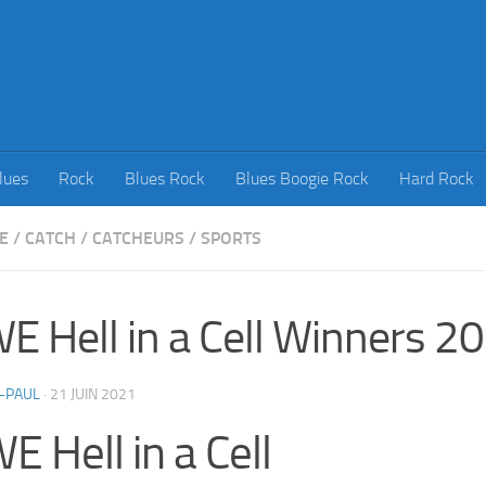
lues
Rock
Blues Rock
Blues Boogie Rock
Hard Rock
E
/
CATCH
/
CATCHEURS
/
SPORTS
 Hell in a Cell Winners 2
-PAUL
·
21 JUIN 2021
 Hell in a Cell