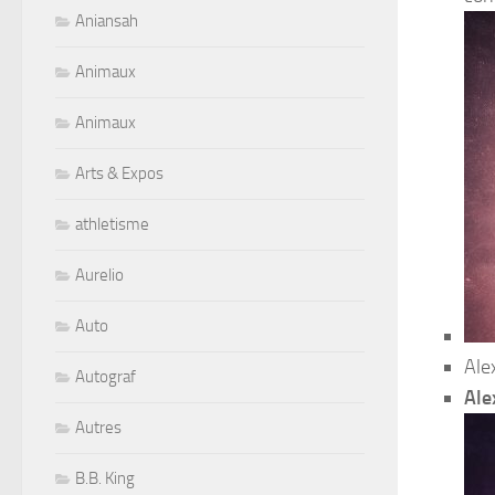
Aniansah
Animaux
Animaux
Arts & Expos
athletisme
Aurelio
Auto
Ale
Autograf
Ale
Autres
B.B. King