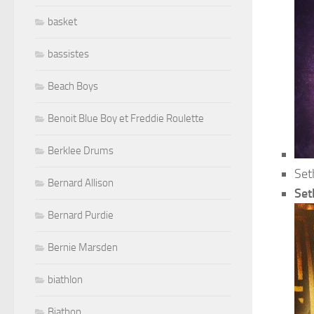
basket
bassistes
Beach Boys
Benoit Blue Boy et Freddie Roulette
Berklee Drums
Set
Bernard Allison
Set
Bernard Purdie
Bernie Marsden
biathlon
Biathon