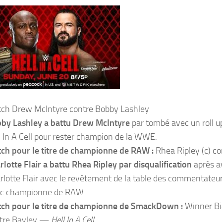
ch Drew McIntyre contre Bobby Lashley
by Lashley a battu Drew McIntyre
par tombé avec un roll u
l In A Cell pour rester champion de la WWE.
ch pour le titre de championne de RAW :
Rhea Ripley (c) con
rlotte Flair a battu Rhea Ripley par disqualification
après a
rlotte Flair avec le revêtement de la table des commentateur
c championne de RAW.
ch pour le titre de championne de SmackDown :
Winner Bia
tre Bayley —
Hell In A Cell