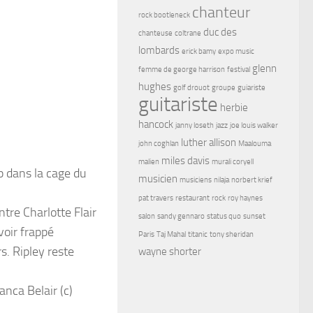
chanteur
rock bootleneck
duc des
chanteuse
coltrane
lombards
erick bamy
expo music
glenn
femme de george harrison
festival
hughes
golf drouot
groupe
guiariste
guitariste
herbie
hancock
janny loseth
jazz
joe louis walker
luther allison
john coghlan
Maalouma
miles davis
malien
murali coryell
p dans la cage du
musicien
musiciens
nilaja
norbert krief
pat travers
restaurant
rock
roy haynes
tre Charlotte Flair
salon
sandy gennaro
status quo
sunset
voir frappé
Paris
Taj Mahal
titanic
tony sheridan
s. Ripley reste
wayne shorter
nca Belair (c)